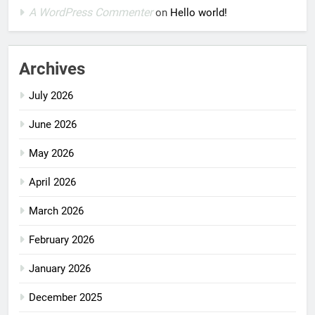
A WordPress Commenter
on
Hello world!
Archives
July 2026
June 2026
May 2026
April 2026
March 2026
February 2026
January 2026
December 2025