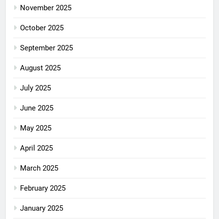
November 2025
October 2025
September 2025
August 2025
July 2025
June 2025
May 2025
April 2025
March 2025
February 2025
January 2025