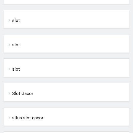
slot
slot
slot
Slot Gacor
situs slot gacor