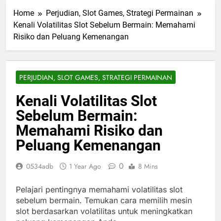
Home
Perjudian, Slot Games, Strategi Permainan
Kenali Volatilitas Slot Sebelum Bermain: Memahami
Risiko dan Peluang Kemenangan
PERJUDIAN, SLOT GAMES, STRATEGI PERMAINAN
Kenali Volatilitas Slot
Sebelum Bermain:
Memahami Risiko dan
Peluang Kemenangan
0
0534adb
1 Year Ago
8 Mins
Pelajari pentingnya memahami volatilitas slot
sebelum bermain. Temukan cara memilih mesin
slot berdasarkan volatilitas untuk meningkatkan