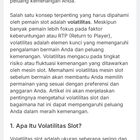
peluang kemenangan Anda.
Salah satu konsep terpenting yang harus dipahami
oleh pemain slot adalah
volatilitas
. Meskipun
banyak pemain lebih fokus pada faktor
keberuntungan atau RTP (Return to Player),
volatilitas adalah elemen kunci yang memengaruhi
pengalaman bermain Anda dan peluang
kemenangan. Volatilitas mengacu pada tingkat
risiko atau fluktuasi kemenangan yang ditawarkan
oleh mesin slot. Memahami volatilitas mesin slot
sebelum bermain akan membantu Anda memilih
permainan yang sesuai dengan preferensi dan
anggaran Anda. Artikel ini akan menjelaskan
pentingnya mengetahui volatilitas slot dan
bagaimana hal ini dapat mempengaruhi peluang
Anda dalam meraih kemenangan.
1.
Apa Itu Volatilitas Slot?
Volatilitas slot adalah ukuran seberapa sering dan