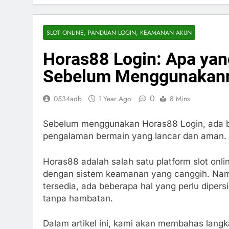
SLOT ONLINE, PANDUAN LOGIN, KEAMANAN AKUN
Horas88 Login: Apa yan
Sebelum Menggunakan
0
0534adb
1 Year Ago
8 Mins
Sebelum menggunakan Horas88 Login, ada be
pengalaman bermain yang lancar dan aman. 
Horas88 adalah salah satu platform slot on
dengan sistem keamanan yang canggih. Nam
tersedia, ada beberapa hal yang perlu diper
tanpa hambatan.
Dalam artikel ini, kami akan membahas lan