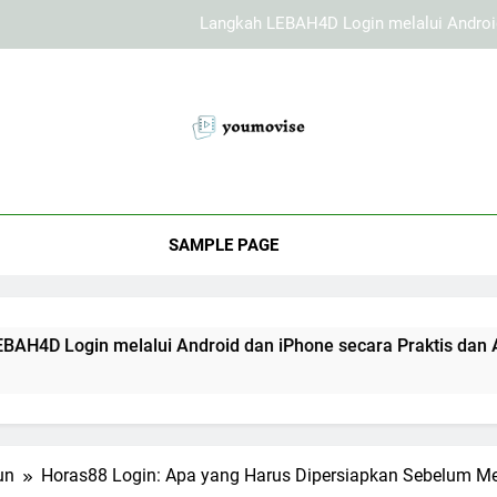
Langkah LEBAH4D Login melalui Androi
Cara Mengatasi Login
Cara Mengatasi CAPTCHA yang Tidak
EDWINSLOT Login dengan Tampi
 Movise
ilm Terbaru Dan Berbagai Konten Hiburan Di You Movise. Temp
Langkah LEBAH4D Login melalui Androi
SAMPLE PAGE
Cara Mengatasi Login
Cara Mengatasi CAPTCHA yang Tidak
 melalui Android dan iPhone secara Praktis dan Aman
un
Horas88 Login: Apa yang Harus Dipersiapkan Sebelum 