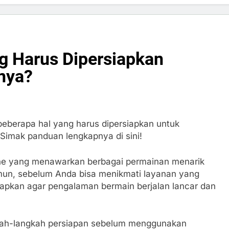
g Harus Dipersiapkan
nya?
berapa hal yang harus dipersiapkan untuk
Simak panduan lengkapnya di sini!
line yang menawarkan berbagai permainan menarik
un, sebelum Anda bisa menikmati layanan yang
siapkan agar pengalaman bermain berjalan lancar dan
gkah-langkah persiapan sebelum menggunakan