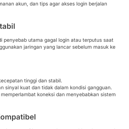
manan akun, dan tips agar akses login berjalan
tabil
adi penyebab utama gagal login atau terputus saat
nggunakan jaringan yang lancar sebelum masuk ke
ecepatan tinggi dan stabil.
n sinyal kuat dan tidak dalam kondisi gangguan.
 memperlambat koneksi dan menyebabkan sistem
Kompatibel