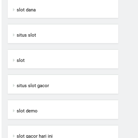
slot dana
situs slot
slot
situs slot gacor
slot demo
slot gacor hari ini