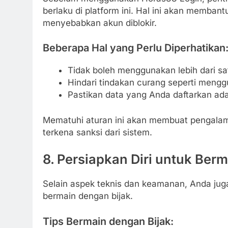
berlaku di platform ini. Hal ini akan memba
menyebabkan akun diblokir.
Beberapa Hal yang Perlu Diperhatikan
Tidak boleh menggunakan lebih dari sa
Hindari tindakan curang seperti meng
Pastikan data yang Anda daftarkan ada
Mematuhi aturan ini akan membuat pengalam
terkena sanksi dari sistem.
8. Persiapkan Diri untuk Ber
Selain aspek teknis dan keamanan, Anda juga
bermain dengan bijak.
Tips Bermain dengan Bijak: