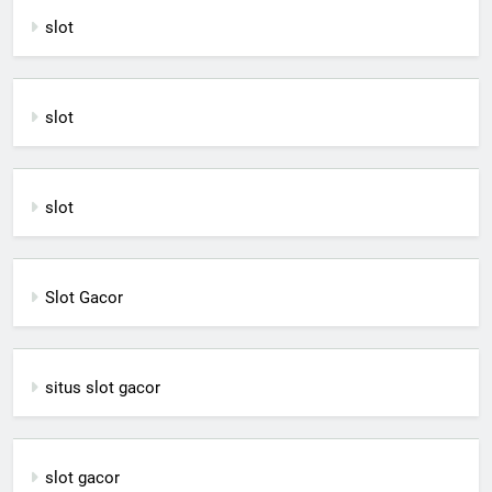
slot
slot
slot
Slot Gacor
situs slot gacor
slot gacor