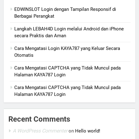
EDWINSLOT Login dengan Tampilan Responsif di
Berbagai Perangkat
Langkah LEBAH4D Login melalui Android dan iPhone
secara Praktis dan Aman
Cara Mengatasi Login KAYA787 yang Keluar Secara
Otomatis
Cara Mengatasi CAPTCHA yang Tidak Muncul pada
Halaman KAYA787 Login
Cara Mengatasi CAPTCHA yang Tidak Muncul pada
Halaman KAYA787 Login
Recent Comments
A WordPress Commenter
on
Hello world!