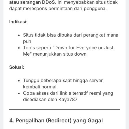
atau serangan DDoS
. Ini menyebabkan situs tidak
dapat merespons permintaan dari pengguna.
Indikasi:
Situs tidak bisa dibuka dari perangkat mana
pun
Tools seperti “Down for Everyone or Just
Me” menunjukkan situs down
Solusi:
Tunggu beberapa saat hingga server
kembali normal
Coba akses dari link alternatif resmi yang
disediakan oleh Kaya787
4. Pengalihan (Redirect) yang Gagal