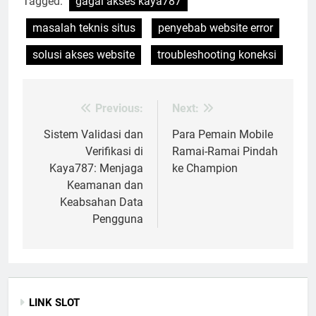
Tagged:
gagal akses kaya787
masalah teknis situs
penyebab website error
solusi akses website
troubleshooting koneksi
Previous:
Next:
Post
navigation
Sistem Validasi dan
Para Pemain Mobile
Verifikasi di
Ramai-Ramai Pindah
Kaya787: Menjaga
ke Champion
Keamanan dan
Keabsahan Data
Pengguna
LINK SLOT