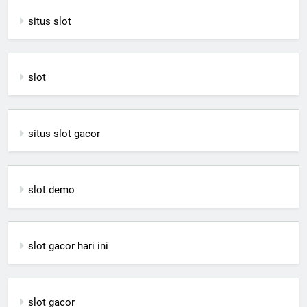
situs slot
slot
situs slot gacor
slot demo
slot gacor hari ini
slot gacor