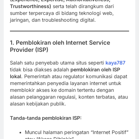
Trustworthiness)
serta telah dirangkum dari
sumber terpercaya di bidang teknologi web,
jaringan, dan troubleshooting digital.
1. Pemblokiran oleh Internet Service
Provider (ISP)
Salah satu penyebab utama situs seperti
kaya787
tidak bisa diakses adalah
pemblokiran oleh ISP
lokal
. Pemerintah atau regulator komunikasi dapat
memerintahkan penyedia layanan internet untuk
memblokir akses ke domain tertentu dengan
alasan pelanggaran regulasi, konten terbatas, atau
alasan kebijakan publik.
Tanda-tanda pemblokiran ISP:
Muncul halaman peringatan “Internet Positif”
atau “Akses Diblokir”