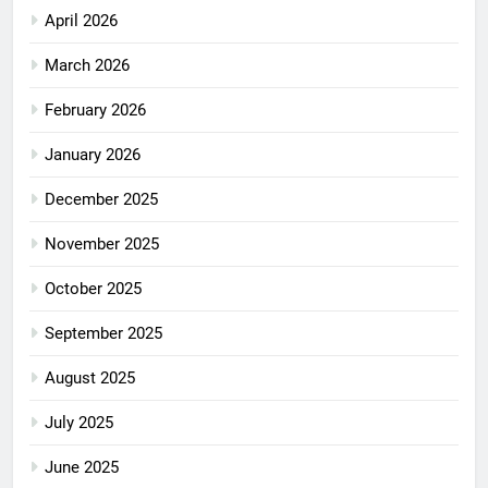
April 2026
March 2026
February 2026
January 2026
December 2025
November 2025
October 2025
September 2025
August 2025
July 2025
June 2025