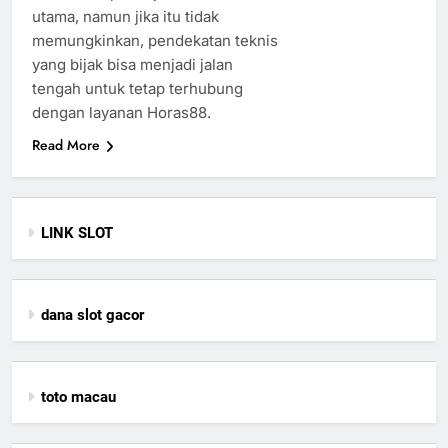
utama, namun jika itu tidak
memungkinkan, pendekatan teknis
yang bijak bisa menjadi jalan
tengah untuk tetap terhubung
dengan layanan Horas88.
Read More
LINK SLOT
dana slot gacor
toto macau