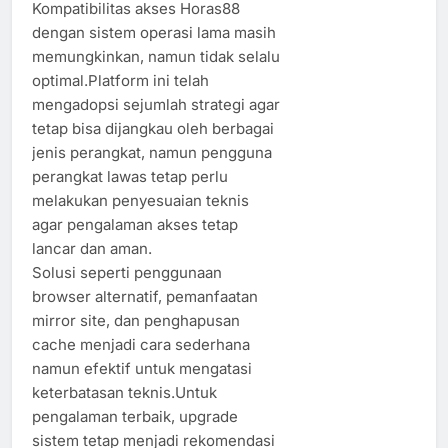
Kompatibilitas akses Horas88
dengan sistem operasi lama masih
memungkinkan, namun tidak selalu
optimal.Platform ini telah
mengadopsi sejumlah strategi agar
tetap bisa dijangkau oleh berbagai
jenis perangkat, namun pengguna
perangkat lawas tetap perlu
melakukan penyesuaian teknis
agar pengalaman akses tetap
lancar dan aman.
Solusi seperti penggunaan
browser alternatif, pemanfaatan
mirror site, dan penghapusan
cache menjadi cara sederhana
namun efektif untuk mengatasi
keterbatasan teknis.Untuk
pengalaman terbaik, upgrade
sistem tetap menjadi rekomendasi