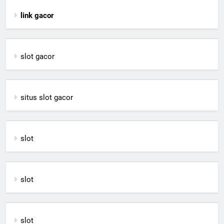
link gacor
slot gacor
situs slot gacor
slot
slot
slot