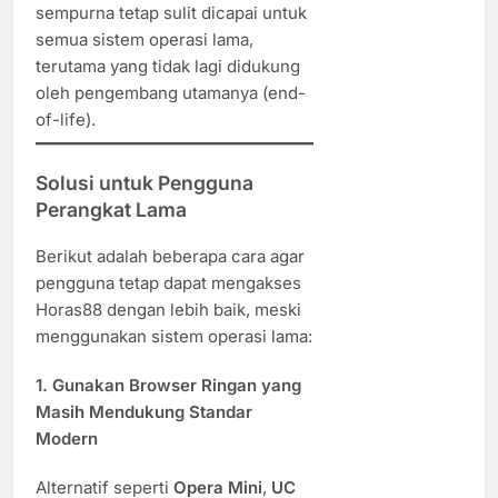
sempurna tetap sulit dicapai untuk
semua sistem operasi lama,
terutama yang tidak lagi didukung
oleh pengembang utamanya (end-
of-life).
Solusi untuk Pengguna
Perangkat Lama
Berikut adalah beberapa cara agar
pengguna tetap dapat mengakses
Horas88 dengan lebih baik, meski
menggunakan sistem operasi lama:
1.
Gunakan Browser Ringan yang
Masih Mendukung Standar
Modern
Alternatif seperti
Opera Mini
,
UC