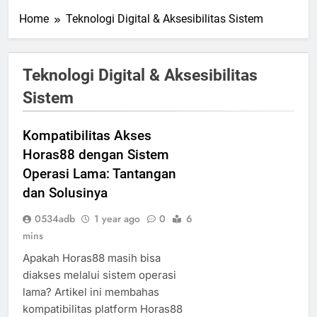
Home
Teknologi Digital & Aksesibilitas Sistem
Teknologi Digital & Aksesibilitas
Sistem
Kompatibilitas Akses
Horas88 dengan Sistem
Operasi Lama: Tantangan
dan Solusinya
0534adb
1 year ago
0
6
mins
Apakah Horas88 masih bisa
diakses melalui sistem operasi
lama? Artikel ini membahas
kompatibilitas platform Horas88