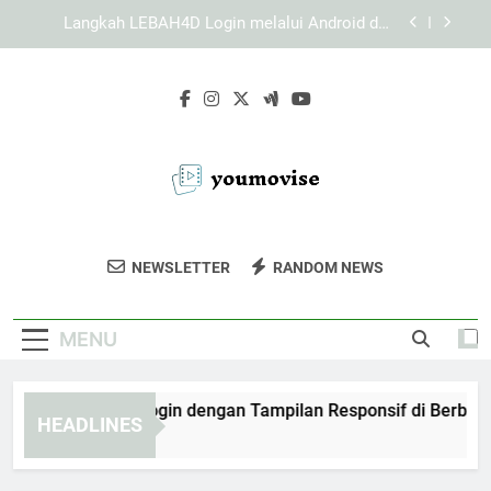
Skip
Langkah LEBAH4D Login melalui Android dan
to
iPhone secara Praktis dan Aman
content
Cara Mengatasi Login KAYA787 yang Keluar
Secara Otomatis
Cara Mengatasi CAPTCHA yang Tidak Muncul
pada Halaman KAYA787 Login
EDWINSLOT Login dengan Tampilan Responsif di
Berbagai Perangkat
Langkah LEBAH4D Login melalui Android dan
iPhone secara Praktis dan Aman
You Movise
Temukan Film Terbaru Dan Berbagai Konten
Cara Mengatasi Login KAYA787 yang Keluar
NEWSLETTER
RANDOM NEWS
Secara Otomatis
Hiburan Di You Movise. Tempatnya Untuk
Hiburan Berkualitas.
Cara Mengatasi CAPTCHA yang Tidak Muncul
pada Halaman KAYA787 Login
MENU
EDWINSLOT Login dengan Tampilan Responsif di Berbagai 
HEADLINES
2 Weeks Ago