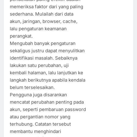
memeriksa faktor dari yang paling
sederhana. Mulailah dari data
akun, jaringan, browser, cache,
lalu pengaturan keamanan
perangkat.
Mengubah banyak pengaturan
sekaligus justru dapat menyulitkan
identifikasi masalah. Sebaiknya
lakukan satu perubahan, uji
kembali halaman, lalu lanjutkan ke
langkah berikutnya apabila kendala
belum terselesaikan.
Pengguna juga disarankan
mencatat perubahan penting pada
akun, seperti pembaruan password
atau pergantian nomor yang
terhubung. Catatan tersebut
membantu menghindari