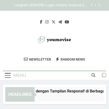
Skip
Cara Mengatasi Login KAYA787 yang Keluar
to
Secara Otomatis
content
Cara Mengatasi CAPTCHA yang Tidak Muncul
pada Halaman KAYA787 Login
EDWINSLOT Login dengan Tampilan Responsif di
Berbagai Perangkat
Langkah LEBAH4D Login melalui Android dan
iPhone secara Praktis dan Aman
Cara Mengatasi Login KAYA787 yang Keluar
Secara Otomatis
You Movise
Temukan Film Terbaru Dan Berbagai Konten
Cara Mengatasi CAPTCHA yang Tidak Muncul
NEWSLETTER
RANDOM NEWS
pada Halaman KAYA787 Login
Hiburan Di You Movise. Tempatnya Untuk
Hiburan Berkualitas.
MENU
WINSLOT Login dengan Tampilan Responsif di Berbagai Pera
HEADLINES
Weeks Ago