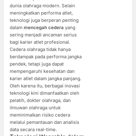
dunia olahraga modern. Selain
meningkatkan performa atlet,
teknologi juga berperan penting
dalam
mencegah cedera
yang
sering menjadi ancaman serius
bagi karier atlet profesional.
Cedera olahraga tidak hanya
berdampak pada performa jangka
pendek, tetapi juga dapat
mempengaruhi kesehatan dan
karier atlet dalam jangka panjang.
Oleh karena itu, berbagai inovasi
teknologi kini dimanfaatkan oleh
pelatih, dokter olahraga, dan
ilmuwan olahraga untuk
meminimalkan risiko cedera
melalui pemantauan dan analisis
data secara real-time.