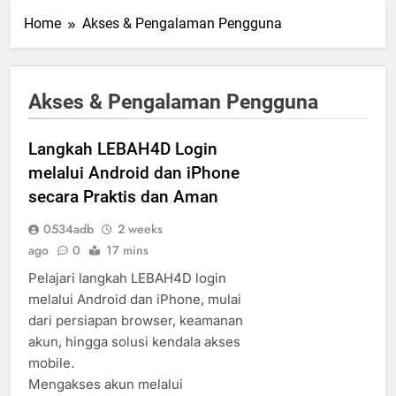
Home
Akses & Pengalaman Pengguna
Akses & Pengalaman Pengguna
Langkah LEBAH4D Login
melalui Android dan iPhone
secara Praktis dan Aman
0534adb
2 weeks
ago
0
17 mins
Pelajari langkah LEBAH4D login
melalui Android dan iPhone, mulai
dari persiapan browser, keamanan
akun, hingga solusi kendala akses
mobile.
Mengakses akun melalui