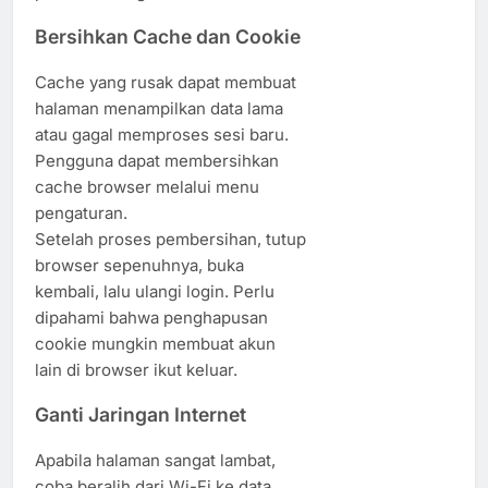
Bersihkan Cache dan Cookie
Cache yang rusak dapat membuat
halaman menampilkan data lama
atau gagal memproses sesi baru.
Pengguna dapat membersihkan
cache browser melalui menu
pengaturan.
Setelah proses pembersihan, tutup
browser sepenuhnya, buka
kembali, lalu ulangi login. Perlu
dipahami bahwa penghapusan
cookie mungkin membuat akun
lain di browser ikut keluar.
Ganti Jaringan Internet
Apabila halaman sangat lambat,
coba beralih dari Wi-Fi ke data