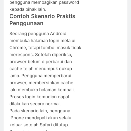
pengguna membagikan password
kepada pihak lain.
Contoh Skenario Praktis
Penggunaan
Seorang pengguna Android
membuka halaman login melalui
Chrome, tetapi tombol masuk tidak
merespons. Setelah diperiksa,
browser belum diperbarui dan
cache telah menumpuk cukup
lama. Pengguna memperbarui
browser, membersihkan cache,
lalu membuka halaman kembali.
Proses login kemudian dapat
dilakukan secara normal.
Pada skenario lain, pengguna
iPhone mendapati akun selalu
keluar setelah Safari ditutup.