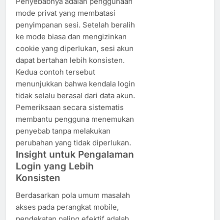
Penyebabnya adalah penggunaan
mode privat yang membatasi
penyimpanan sesi. Setelah beralih
ke mode biasa dan mengizinkan
cookie yang diperlukan, sesi akun
dapat bertahan lebih konsisten.
Kedua contoh tersebut
menunjukkan bahwa kendala login
tidak selalu berasal dari data akun.
Pemeriksaan secara sistematis
membantu pengguna menemukan
penyebab tanpa melakukan
perubahan yang tidak diperlukan.
Insight untuk Pengalaman
Login yang Lebih
Konsisten
Berdasarkan pola umum masalah
akses pada perangkat mobile,
pendekatan paling efektif adalah