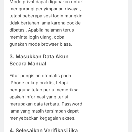
Mode privat dapat digunakan untuk
mengurangi penyimpanan riwayat,
tetapi beberapa sesi login mungkin
tidak bertahan lama karena cookie
dibatasi. Apabila halaman terus
meminta login ulang, coba
gunakan mode browser biasa.
3. Masukkan Data Akun
Secara Manual
Fitur pengisian otomatis pada
iPhone cukup praktis, tetapi
pengguna tetap perlu memeriksa
apakah informasi yang terisi
merupakan data terbaru. Password
lama yang masih tersimpan dapat
menyebabkan kegagalan akses.
4. Selesaikan Verifikasi jika