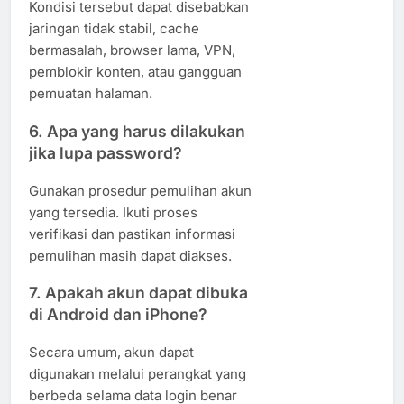
Kondisi tersebut dapat disebabkan
jaringan tidak stabil, cache
bermasalah, browser lama, VPN,
pemblokir konten, atau gangguan
pemuatan halaman.
6. Apa yang harus dilakukan
jika lupa password?
Gunakan prosedur pemulihan akun
yang tersedia. Ikuti proses
verifikasi dan pastikan informasi
pemulihan masih dapat diakses.
7. Apakah akun dapat dibuka
di Android dan iPhone?
Secara umum, akun dapat
digunakan melalui perangkat yang
berbeda selama data login benar