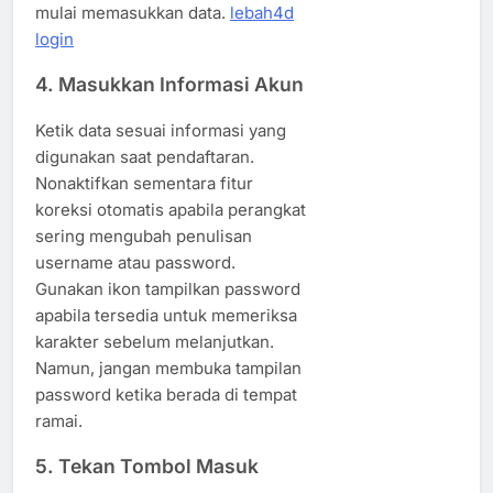
mulai memasukkan data.
lebah4d
login
4. Masukkan Informasi Akun
Ketik data sesuai informasi yang
digunakan saat pendaftaran.
Nonaktifkan sementara fitur
koreksi otomatis apabila perangkat
sering mengubah penulisan
username atau password.
Gunakan ikon tampilkan password
apabila tersedia untuk memeriksa
karakter sebelum melanjutkan.
Namun, jangan membuka tampilan
password ketika berada di tempat
ramai.
5. Tekan Tombol Masuk