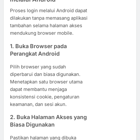
Proses login melalui Android dapat
dilakukan tanpa memasang aplikasi
tambahan selama halaman akses
mendukung browser mobile.
1. Buka Browser pada
Perangkat Android
Pilih browser yang sudah
diperbarui dan biasa digunakan.
Menetapkan satu browser utama
dapat membantu menjaga
konsistensi cookie, pengaturan
keamanan, dan sesi akun.
2. Buka Halaman Akses yang
Biasa Digunakan
Pastikan halaman yang dibuka