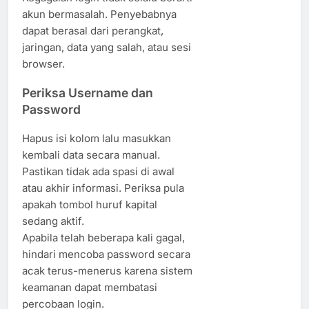
akun bermasalah. Penyebabnya
dapat berasal dari perangkat,
jaringan, data yang salah, atau sesi
browser.
Periksa Username dan
Password
Hapus isi kolom lalu masukkan
kembali data secara manual.
Pastikan tidak ada spasi di awal
atau akhir informasi. Periksa pula
apakah tombol huruf kapital
sedang aktif.
Apabila telah beberapa kali gagal,
hindari mencoba password secara
acak terus-menerus karena sistem
keamanan dapat membatasi
percobaan login.