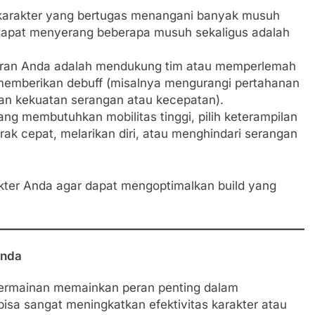
 karakter yang bertugas menangani banyak musuh
 dapat menyerang beberapa musuh sekaligus adalah
peran Anda adalah mendukung tim atau memperlemah
 memberikan debuff (misalnya mengurangi pertahanan
kan kekuatan serangan atau kecepatan).
yang membutuhkan mobilitas tinggi, pilih keterampilan
k cepat, melarikan diri, atau menghindari serangan
ter Anda agar dapat mengoptimalkan build yang
Anda
permainan memainkan peran penting dalam
bisa sangat meningkatkan efektivitas karakter atau