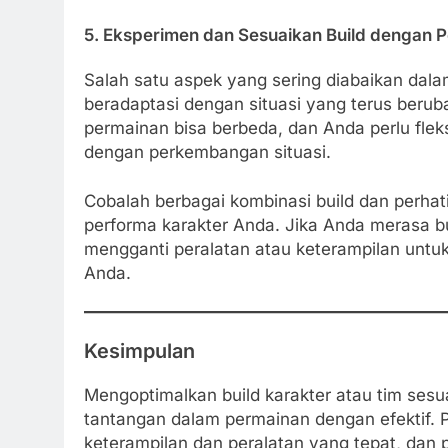
5.
Eksperimen dan Sesuaikan Build dengan
Salah satu aspek yang sering diabaikan da
beradaptasi dengan situasi yang terus beru
permainan bisa berbeda, dan Anda perlu flek
dengan perkembangan situasi.
Cobalah berbagai kombinasi build dan perh
performa karakter Anda. Jika Anda merasa bui
mengganti peralatan atau keterampilan untu
Anda.
Kesimpulan
Mengoptimalkan build karakter atau tim ses
tantangan dalam permainan dengan efektif. P
keterampilan dan peralatan yang tepat, dan p