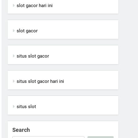
slot gacor hari ini
slot gacor
situs slot gacor
situs slot gacor hari ini
situs slot
Search