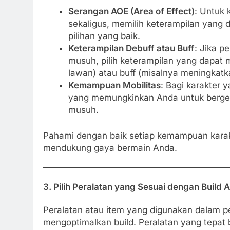
Serangan AOE (Area of Effect)
: Untuk
sekaligus, memilih keterampilan yang
pilihan yang baik.
Keterampilan Debuff atau Buff
: Jika 
musuh, pilih keterampilan yang dapat
lawan) atau buff (misalnya meningkat
Kemampuan Mobilitas
: Bagi karakter 
yang memungkinkan Anda untuk bergera
musuh.
Pahami dengan baik setiap kemampuan karak
mendukung gaya bermain Anda.
3.
Pilih Peralatan yang Sesuai dengan Build 
Peralatan atau item yang digunakan dalam 
mengoptimalkan build. Peralatan yang tepat 