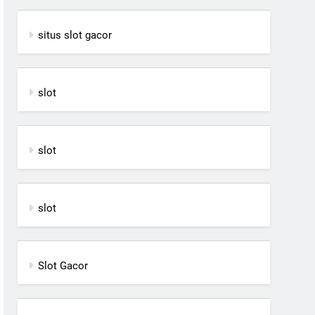
situs slot gacor
slot
slot
slot
Slot Gacor