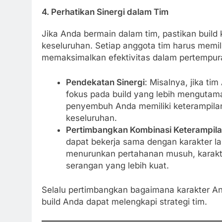
4.
Perhatikan Sinergi dalam Tim
Jika Anda bermain dalam tim, pastikan build
keseluruhan. Setiap anggota tim harus memili
memaksimalkan efektivitas dalam pertempur
Pendekatan Sinergi
: Misalnya, jika ti
fokus pada build yang lebih mengutama
penyembuh Anda memiliki keterampila
keseluruhan.
Pertimbangkan Kombinasi Keterampil
dapat bekerja sama dengan karakter lai
menurunkan pertahanan musuh, karakte
serangan yang lebih kuat.
Selalu pertimbangkan bagaimana karakter An
build Anda dapat melengkapi strategi tim.