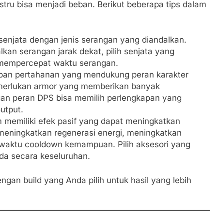
stru bisa menjadi beban. Berikut beberapa tips dalam
senjata dengan jenis serangan yang diandalkan.
kan serangan jarak dekat, pilih senjata yang
 mempercepat waktu serangan.
kapan pertahanan yang mendukung peran karakter
merlukan armor yang memberikan banyak
gan peran DPS bisa memilih perlengkapan yang
utput.
m memiliki efek pasif yang dapat meningkatkan
eningkatkan regenerasi energi, meningkatkan
waktu cooldown kemampuan. Pilih aksesori yang
da secara keseluruhan.
ngan build yang Anda pilih untuk hasil yang lebih