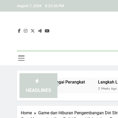
Skip
August 7, 2026
8:22:37 PM
to
content
You
Temukan F
esponsif di Berbagai Perangkat
Langkah LEBAH4D Logi
2 Weeks Ago
HEADLINES
Home
Game dan Hiburan Pengembangan Diri Stra