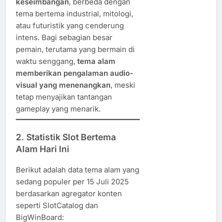
keseimbangan
, berbeda dengan
tema bertema industrial, mitologi,
atau futuristik yang cenderung
intens. Bagi sebagian besar
pemain, terutama yang bermain di
waktu senggang,
tema alam
memberikan pengalaman audio-
visual yang menenangkan
, meski
tetap menyajikan tantangan
gameplay yang menarik.
2. Statistik Slot Bertema
Alam Hari Ini
Berikut adalah data tema alam yang
sedang populer per 15 Juli 2025
berdasarkan agregator konten
seperti SlotCatalog dan
BigWinBoard: