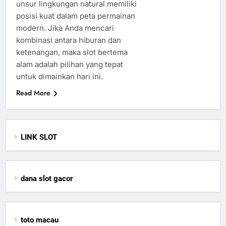
unsur lingkungan natural memiliki
posisi kuat dalam peta permainan
modern. Jika Anda mencari
kombinasi antara hiburan dan
ketenangan, maka slot bertema
alam adalah pilihan yang tepat
untuk dimainkan hari ini.
Read More
LINK SLOT
dana slot gacor
toto macau