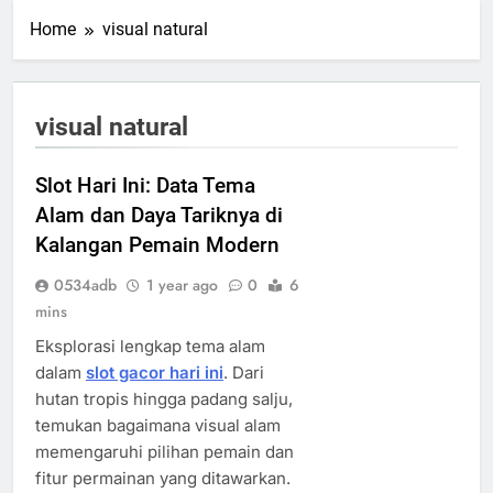
Home
visual natural
visual natural
Slot Hari Ini: Data Tema
Alam dan Daya Tariknya di
Kalangan Pemain Modern
0534adb
1 year ago
0
6
mins
Eksplorasi lengkap tema alam
dalam
slot gacor hari ini
. Dari
hutan tropis hingga padang salju,
temukan bagaimana visual alam
memengaruhi pilihan pemain dan
fitur permainan yang ditawarkan.