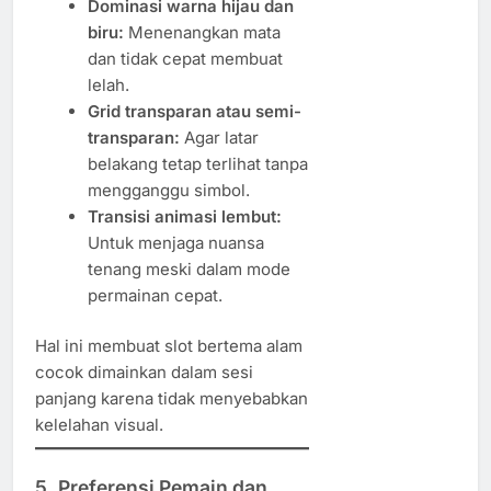
Dominasi warna hijau dan
biru:
Menenangkan mata
dan tidak cepat membuat
lelah.
Grid transparan atau semi-
transparan:
Agar latar
belakang tetap terlihat tanpa
mengganggu simbol.
Transisi animasi lembut:
Untuk menjaga nuansa
tenang meski dalam mode
permainan cepat.
Hal ini membuat slot bertema alam
cocok dimainkan dalam sesi
panjang karena tidak menyebabkan
kelelahan visual.
5. Preferensi Pemain dan