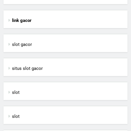
link gacor
slot gacor
situs slot gacor
slot
slot