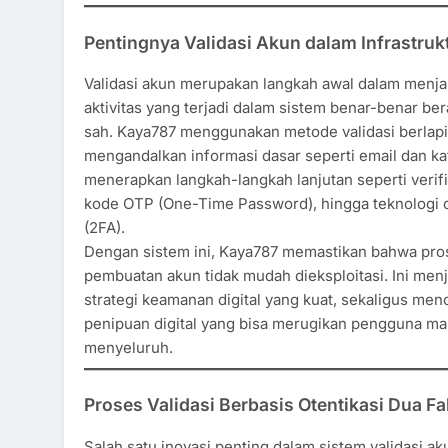
Pentingnya Validasi Akun dalam Infrastrukt
Validasi akun merupakan langkah awal dalam menj
aktivitas yang terjadi dalam sistem benar-benar be
sah. Kaya787 menggunakan metode validasi berlapi
mengandalkan informasi dasar seperti email dan kat
menerapkan langkah-langkah lanjutan seperti verif
kode OTP (One-Time Password), hingga teknologi ot
(2FA).
Dengan sistem ini, Kaya787 memastikan bahwa pros
pembuatan akun tidak mudah dieksploitasi. Ini menj
strategi keamanan digital yang kuat, sekaligus me
penipuan digital yang bisa merugikan pengguna ma
menyeluruh.
Proses Validasi Berbasis Otentikasi Dua Fa
Salah satu inovasi penting dalam sistem validasi a