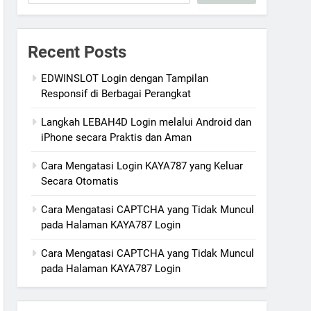
Recent Posts
EDWINSLOT Login dengan Tampilan
Responsif di Berbagai Perangkat
Langkah LEBAH4D Login melalui Android dan
iPhone secara Praktis dan Aman
Cara Mengatasi Login KAYA787 yang Keluar
Secara Otomatis
Cara Mengatasi CAPTCHA yang Tidak Muncul
pada Halaman KAYA787 Login
Cara Mengatasi CAPTCHA yang Tidak Muncul
pada Halaman KAYA787 Login