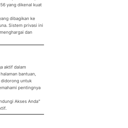
6 yang dikenal kuat
yang dibagikan ke
na. Sistem privasi ini
 menghargai dan
a aktif dalam
 halaman bantuan,
a didorong untuk
memahami pentingnya
indungi Akses Anda”
tif.