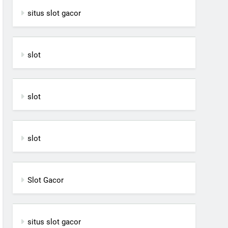
situs slot gacor
slot
slot
slot
Slot Gacor
situs slot gacor