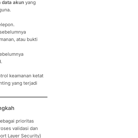
 data akun
yang
guna.
elepon.
 sebelumnya
amanan, atau bukti
sebelumnya
.
trol keamanan ketat
ting yang terjadi
angkah
ebagai prioritas
oses validasi dan
ort Layer Security)