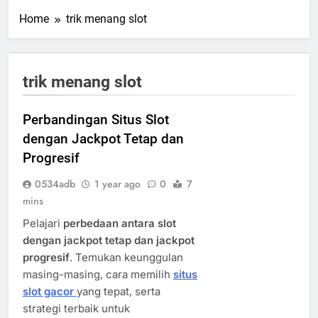
Home
trik menang slot
trik menang slot
Perbandingan Situs Slot
dengan Jackpot Tetap dan
Progresif
0534adb
1 year ago
0
7
mins
Pelajari
perbedaan antara slot
dengan jackpot tetap dan jackpot
progresif
. Temukan keunggulan
masing-masing, cara memilih
situs
slot gacor
yang tepat, serta
strategi terbaik untuk