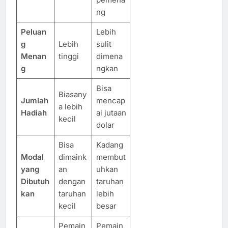
ng
Peluan
Lebih
g
Lebih
sulit
Menan
tinggi
dimena
g
ngkan
Bisa
Biasany
Jumlah
mencap
a lebih
Hadiah
ai jutaan
kecil
dolar
Bisa
Kadang
Modal
dimaink
membut
yang
an
uhkan
Dibutuh
dengan
taruhan
kan
taruhan
lebih
kecil
besar
Pemain
Pemain