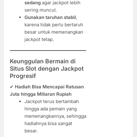
sedang
agar jackpot lebih
sering muncul.
Gunakan taruhan stabil
,
karena tidak perlu bertaruh
besar untuk memenangkan
jackpot tetap.
Keunggulan Bermain di
Situs Slot dengan Jackpot
Progresif
✔
Hadiah Bisa Mencapai Ratusan
Juta hingga Miliaran Rupiah
Jackpot terus bertambah
hingga ada pemain yang
memenangkannya, sehingga
hadiahnya bisa sangat
besar.