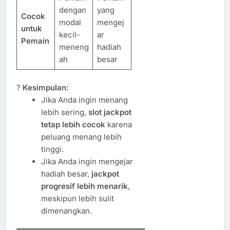
dengan
yang
Cocok
modal
mengej
untuk
kecil-
ar
Pemain
meneng
hadiah
ah
besar
?
Kesimpulan:
Jika Anda ingin menang
lebih sering,
slot jackpot
tetap lebih cocok
karena
peluang menang lebih
tinggi.
Jika Anda ingin mengejar
hadiah besar,
jackpot
progresif lebih menarik
,
meskipun lebih sulit
dimenangkan.