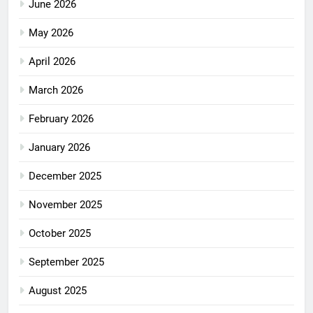
June 2026
May 2026
April 2026
March 2026
February 2026
January 2026
December 2025
November 2025
October 2025
September 2025
August 2025