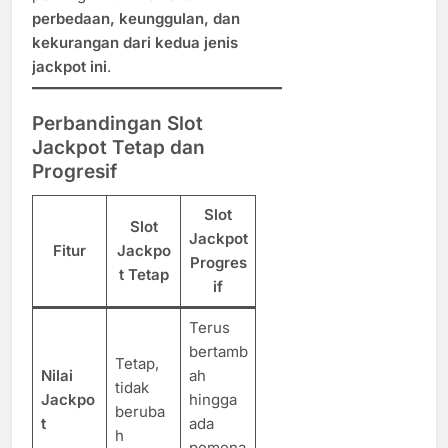
perbedaan, keunggulan, dan
kekurangan dari kedua jenis
jackpot ini
.
Perbandingan Slot
Jackpot Tetap dan
Progresif
Slot
Slot
Jackpot
Fitur
Jackpo
Progres
t Tetap
if
Terus
bertamb
Tetap,
Nilai
ah
tidak
Jackpo
hingga
beruba
t
ada
h
pemena