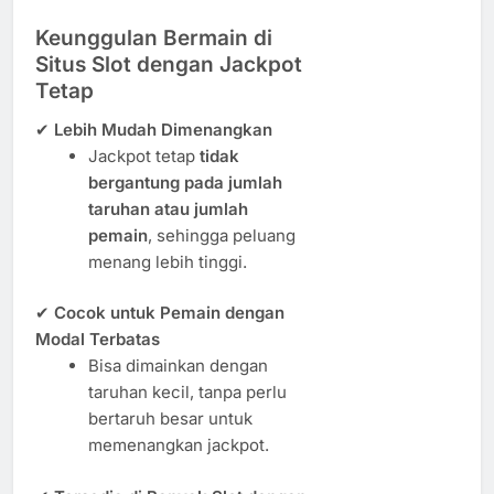
Keunggulan Bermain di
Situs Slot dengan Jackpot
Tetap
✔
Lebih Mudah Dimenangkan
Jackpot tetap
tidak
bergantung pada jumlah
taruhan atau jumlah
pemain
, sehingga peluang
menang lebih tinggi.
✔
Cocok untuk Pemain dengan
Modal Terbatas
Bisa dimainkan dengan
taruhan kecil, tanpa perlu
bertaruh besar untuk
memenangkan jackpot.