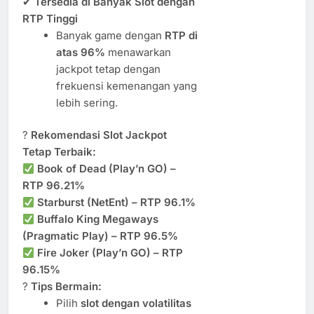
✔
Tersedia di Banyak Slot dengan
RTP Tinggi
Banyak game dengan
RTP di
atas 96%
menawarkan
jackpot tetap dengan
frekuensi kemenangan yang
lebih sering.
?
Rekomendasi Slot Jackpot
Tetap Terbaik:
Book of Dead (Play’n GO) –
RTP 96.21%
Starburst (NetEnt) – RTP 96.1%
Buffalo King Megaways
(Pragmatic Play) – RTP 96.5%
Fire Joker (Play’n GO) – RTP
96.15%
?
Tips Bermain:
Pilih
slot dengan volatilitas