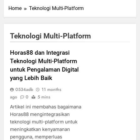
Home
Teknologi Multi-Platform
Teknologi Multi-Platform
Horas88 dan Integrasi
Teknologi Multi-Platform
untuk Pengalaman Digital
yang Lebih Baik
0534adb
11 months
ago
0
5 mins
Artikel ini membahas bagaimana
Horas88 mengintegrasikan
teknologi multi-platform untuk
meningkatkan kenyamanan
pengguna, memperluas