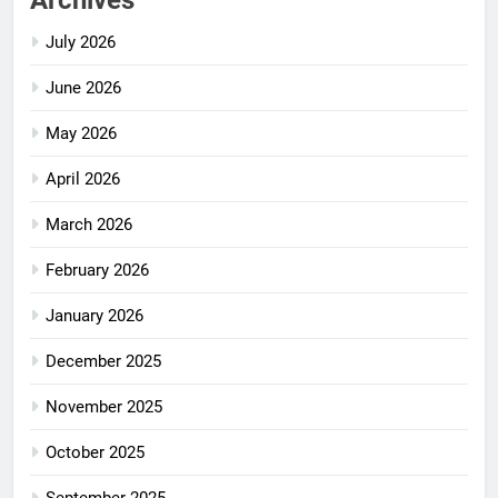
July 2026
June 2026
May 2026
April 2026
March 2026
February 2026
January 2026
December 2025
November 2025
October 2025
September 2025