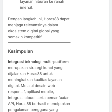
layanan hiburan ke ranah
imersif.
Dengan langkah ini, Horas88 dapat
menjaga relevansinya dalam
ekosistem digital global yang
semakin kompetitif.
Kesimpulan
Integrasi teknologi multi-platform
merupakan strategi kunci yang
dijalankan Horas88 untuk
meningkatkan kualitas layanan
digital. Melalui desain web
responsif, aplikasi mobile,
integrasi cloud, serta pemanfaatan
API, Horas88 berhasil menciptakan
pengalaman pengguna yang