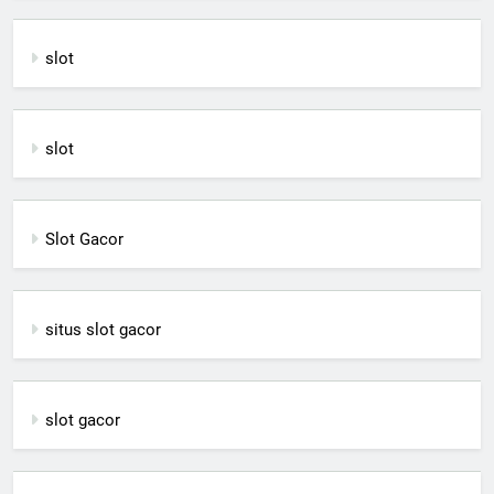
slot
slot
Slot Gacor
situs slot gacor
slot gacor