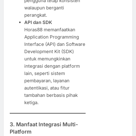
pengguna tetap konsisten
walaupun berganti
perangkat.
API dan SDK
Horas88 memanfaatkan
Application Programming
Interface (API) dan Software
Development Kit (SDK)
untuk memungkinkan
integrasi dengan platform
lain, seperti sistem
pembayaran, layanan
autentikasi, atau fitur
tambahan berbasis pihak
ketiga.
3. Manfaat Integrasi Multi-
Platform