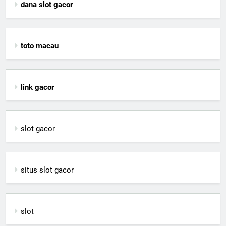
dana slot gacor
toto macau
link gacor
slot gacor
situs slot gacor
slot