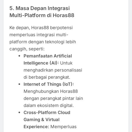
5. Masa Depan Integrasi
Multi-Platform di Horas88
Ke depan, Horas88 berpotensi
memperluas integrasi multi-
platform dengan teknologi lebih
canggih, seperti:
Pemanfaatan Artificial
Intelligence (AI):
Untuk
menghadirkan personalisasi
di berbagai perangkat.
Internet of Things (IoT):
Menghubungkan Horas88
dengan perangkat pintar lain
dalam ekosistem digital.
Cross-Platform Cloud
Gaming & Virtual
Experience:
Memperluas