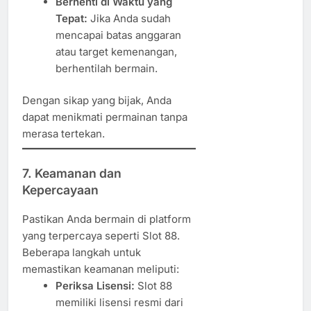
Berhenti di Waktu yang
Tepat:
Jika Anda sudah
mencapai batas anggaran
atau target kemenangan,
berhentilah bermain.
Dengan sikap yang bijak, Anda
dapat menikmati permainan tanpa
merasa tertekan.
7. Keamanan dan
Kepercayaan
Pastikan Anda bermain di platform
yang terpercaya seperti Slot 88.
Beberapa langkah untuk
memastikan keamanan meliputi:
Periksa Lisensi:
Slot 88
memiliki lisensi resmi dari