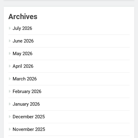
Archives
July 2026
June 2026
May 2026
April 2026
March 2026
February 2026
January 2026
December 2025
November 2025