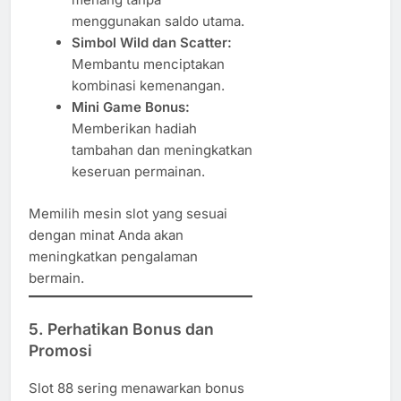
menggunakan saldo utama.
Simbol Wild dan Scatter:
Membantu menciptakan
kombinasi kemenangan.
Mini Game Bonus:
Memberikan hadiah
tambahan dan meningkatkan
keseruan permainan.
Memilih mesin slot yang sesuai
dengan minat Anda akan
meningkatkan pengalaman
bermain.
5. Perhatikan Bonus dan
Promosi
Slot 88 sering menawarkan bonus