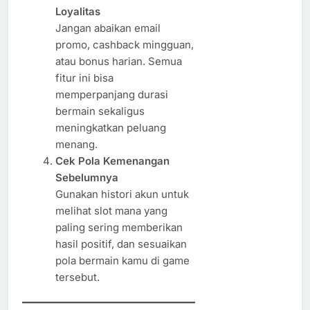
Loyalitas
Jangan abaikan email
promo, cashback mingguan,
atau bonus harian. Semua
fitur ini bisa
memperpanjang durasi
bermain sekaligus
meningkatkan peluang
menang.
Cek Pola Kemenangan
Sebelumnya
Gunakan histori akun untuk
melihat slot mana yang
paling sering memberikan
hasil positif, dan sesuaikan
pola bermain kamu di game
tersebut.