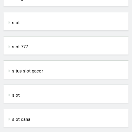
slot
slot 777
situs slot gacor
slot
slot dana