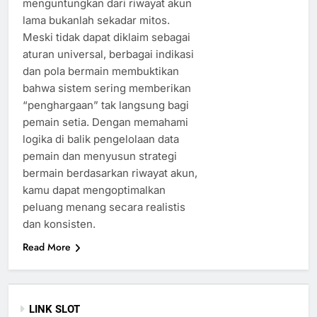
menguntungkan dari riwayat akun
lama bukanlah sekadar mitos.
Meski tidak dapat diklaim sebagai
aturan universal, berbagai indikasi
dan pola bermain membuktikan
bahwa sistem sering memberikan
“penghargaan” tak langsung bagi
pemain setia. Dengan memahami
logika di balik pengelolaan data
pemain dan menyusun strategi
bermain berdasarkan riwayat akun,
kamu dapat mengoptimalkan
peluang menang secara realistis
dan konsisten.
Read More
LINK SLOT