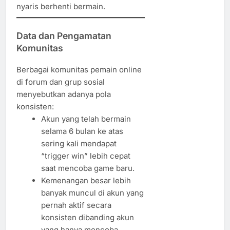
nyaris berhenti bermain.
Data dan Pengamatan
Komunitas
Berbagai komunitas pemain online
di forum dan grup sosial
menyebutkan adanya pola
konsisten:
Akun yang telah bermain
selama 6 bulan ke atas
sering kali mendapat
“trigger win” lebih cepat
saat mencoba game baru.
Kemenangan besar lebih
banyak muncul di akun yang
pernah aktif secara
konsisten dibanding akun
yang hanya mencoba