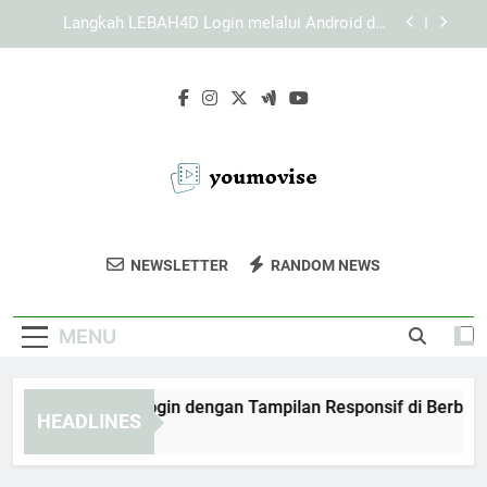
Skip
Langkah LEBAH4D Login melalui Android dan
to
iPhone secara Praktis dan Aman
content
Cara Mengatasi Login KAYA787 yang Keluar
Secara Otomatis
Cara Mengatasi CAPTCHA yang Tidak Muncul
pada Halaman KAYA787 Login
EDWINSLOT Login dengan Tampilan Responsif di
Berbagai Perangkat
Langkah LEBAH4D Login melalui Android dan
iPhone secara Praktis dan Aman
You Movise
Temukan Film Terbaru Dan Berbagai Konten
Cara Mengatasi Login KAYA787 yang Keluar
NEWSLETTER
RANDOM NEWS
Secara Otomatis
Hiburan Di You Movise. Tempatnya Untuk
Hiburan Berkualitas.
Cara Mengatasi CAPTCHA yang Tidak Muncul
pada Halaman KAYA787 Login
MENU
EDWINSLOT Login dengan Tampilan Responsif di Berbagai 
HEADLINES
2 Weeks Ago