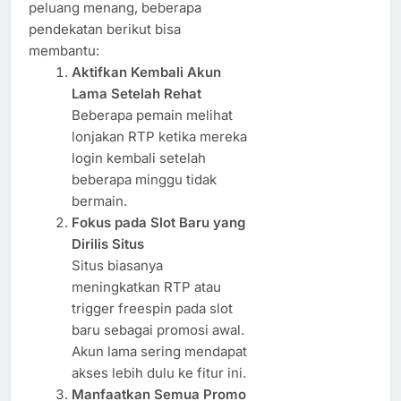
peluang menang, beberapa
pendekatan berikut bisa
membantu:
Aktifkan Kembali Akun
Lama Setelah Rehat
Beberapa pemain melihat
lonjakan RTP ketika mereka
login kembali setelah
beberapa minggu tidak
bermain.
Fokus pada Slot Baru yang
Dirilis Situs
Situs biasanya
meningkatkan RTP atau
trigger freespin pada slot
baru sebagai promosi awal.
Akun lama sering mendapat
akses lebih dulu ke fitur ini.
Manfaatkan Semua Promo