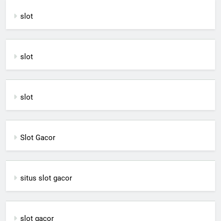
slot
slot
slot
Slot Gacor
situs slot gacor
slot gacor