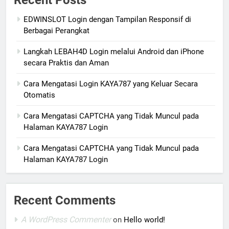
Recent Posts
EDWINSLOT Login dengan Tampilan Responsif di
Berbagai Perangkat
Langkah LEBAH4D Login melalui Android dan iPhone
secara Praktis dan Aman
Cara Mengatasi Login KAYA787 yang Keluar Secara
Otomatis
Cara Mengatasi CAPTCHA yang Tidak Muncul pada
Halaman KAYA787 Login
Cara Mengatasi CAPTCHA yang Tidak Muncul pada
Halaman KAYA787 Login
Recent Comments
A WordPress Commenter
on
Hello world!