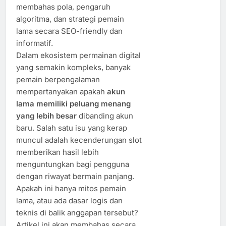
membahas pola, pengaruh
algoritma, dan strategi pemain
lama secara SEO-friendly dan
informatif.
Dalam ekosistem permainan digital
yang semakin kompleks, banyak
pemain berpengalaman
mempertanyakan apakah
akun
lama memiliki peluang menang
yang lebih besar
dibanding akun
baru. Salah satu isu yang kerap
muncul adalah kecenderungan slot
memberikan hasil lebih
menguntungkan bagi pengguna
dengan riwayat bermain panjang.
Apakah ini hanya mitos pemain
lama, atau ada dasar logis dan
teknis di balik anggapan tersebut?
Artikel ini akan membahas secara