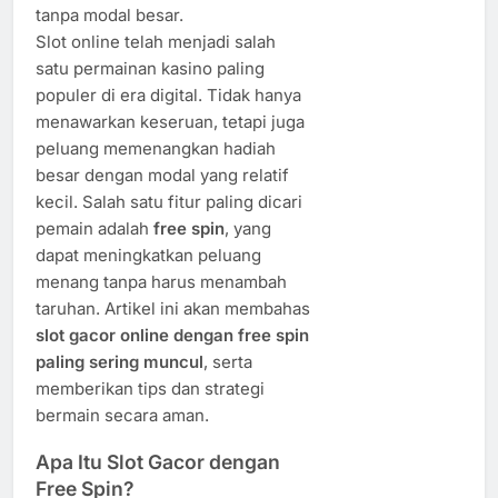
tanpa modal besar.
Slot online telah menjadi salah
satu permainan kasino paling
populer di era digital. Tidak hanya
menawarkan keseruan, tetapi juga
peluang memenangkan hadiah
besar dengan modal yang relatif
kecil. Salah satu fitur paling dicari
pemain adalah
free spin
, yang
dapat meningkatkan peluang
menang tanpa harus menambah
taruhan. Artikel ini akan membahas
slot gacor online dengan free spin
paling sering muncul
, serta
memberikan tips dan strategi
bermain secara aman.
Apa Itu Slot Gacor dengan
Free Spin?