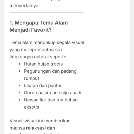
menyertainya.
1. Mengapa Tema Alam
Menjadi Favorit?
Tema alam mencakup segala visual
yang merepresentasikan
lingkungan natural seperti:
Hutan hujan tropis
Pegunungan dan padang
rumput
Lautan dan pantai
Gurun pasir dan salju abadi
Hewan liar dan tumbuhan
eksotis
Visual-visual ini memberikan
nuansa
relaksasi dan