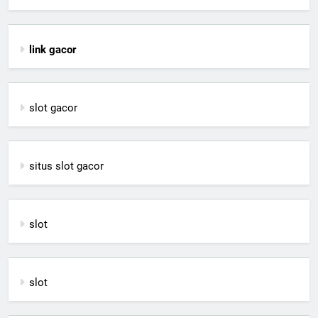
link gacor
slot gacor
situs slot gacor
slot
slot