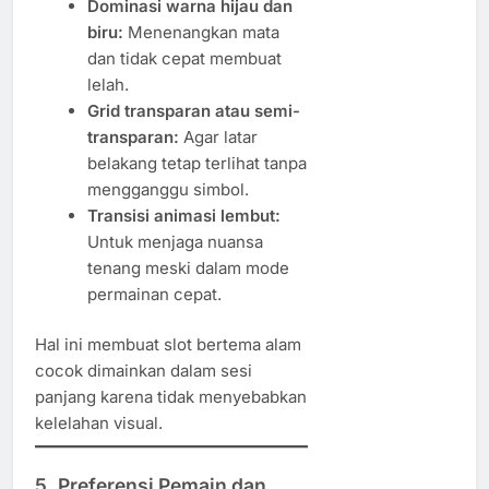
Dominasi warna hijau dan
biru:
Menenangkan mata
dan tidak cepat membuat
lelah.
Grid transparan atau semi-
transparan:
Agar latar
belakang tetap terlihat tanpa
mengganggu simbol.
Transisi animasi lembut:
Untuk menjaga nuansa
tenang meski dalam mode
permainan cepat.
Hal ini membuat slot bertema alam
cocok dimainkan dalam sesi
panjang karena tidak menyebabkan
kelelahan visual.
5. Preferensi Pemain dan