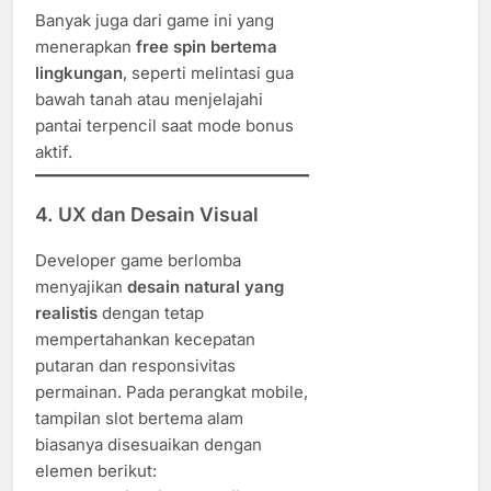
Banyak juga dari game ini yang
menerapkan
free spin bertema
lingkungan
, seperti melintasi gua
bawah tanah atau menjelajahi
pantai terpencil saat mode bonus
aktif.
4. UX dan Desain Visual
Developer game berlomba
menyajikan
desain natural yang
realistis
dengan tetap
mempertahankan kecepatan
putaran dan responsivitas
permainan. Pada perangkat mobile,
tampilan slot bertema alam
biasanya disesuaikan dengan
elemen berikut: