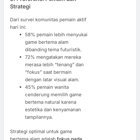
Strategi
Dari survei komunitas pemain aktif
hari ini:
58% pemain lebih menyukai
game bertema alam
dibanding tema futuristik.
72% mengatakan mereka
merasa lebih “tenang” dan
“fokus” saat bermain
dengan latar visual alam.
45% pemain wanita
cenderung memilih game
bertema natural karena
estetika dan kenyamanan
tampilannya.
Strategi optimal untuk game
bertema alam adalah
fokus pada