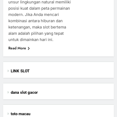
unsur lingkungan natural memiliki
posisi kuat dalam peta permainan
modern. Jika Anda mencari
kombinasi antara hiburan dan
ketenangan, maka slot bertema
alam adalah pilihan yang tepat
untuk dimainkan hari ini.
Read More
LINK SLOT
dana slot gacor
toto macau