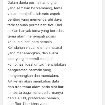
Dalam dunia permainan digital
yang semakin berkembang,
tema
visual
menjadi salah satu aspek
penting yang memengaruhi daya
tarik sebuah permainan slot. Dari
sekian banyak tema yang beredar,
tema alam
menempati posisi
khusus di hati para pemain.
Keindahan visual, elemen natural
yang menenangkan, dan suara
latar yang immersif menjadi
kombinasi ideal untuk menciptakan
pengalaman bermain yang
menyenangkan dan mendalam.
Artikel ini akan membahas
data
dan tren tema alam pada slot hari
ini
, serta bagaimana performanya
dari sisi UX, preferensi pemain,
dan fitur-fitur khas yang