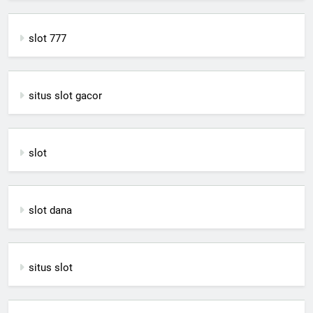
slot 777
situs slot gacor
slot
slot dana
situs slot