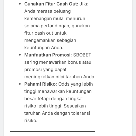
Gunakan Fitur Cash Out:
Jika
Anda merasa peluang
kemenangan mulai menurun
selama pertandingan, gunakan
fitur cash out untuk
mengamankan sebagian
keuntungan Anda.
Manfaatkan Promosi:
SBOBET
sering menawarkan bonus atau
promosi yang dapat
meningkatkan nilai taruhan Anda.
Pahami Risiko:
Odds yang lebih
tinggi menawarkan keuntungan
besar tetapi dengan tingkat
risiko lebih tinggi. Sesuaikan
taruhan Anda dengan toleransi
risiko.