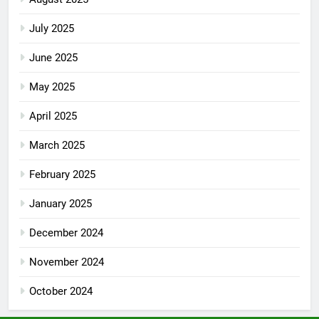
July 2025
June 2025
May 2025
April 2025
March 2025
February 2025
January 2025
December 2024
November 2024
October 2024