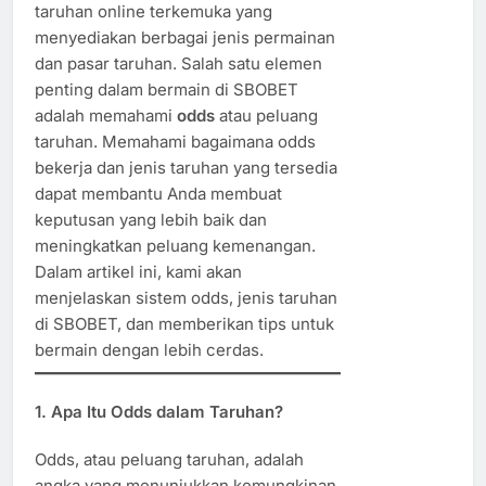
taruhan online terkemuka yang
menyediakan berbagai jenis permainan
dan pasar taruhan. Salah satu elemen
penting dalam bermain di SBOBET
adalah memahami
odds
atau peluang
taruhan. Memahami bagaimana odds
bekerja dan jenis taruhan yang tersedia
dapat membantu Anda membuat
keputusan yang lebih baik dan
meningkatkan peluang kemenangan.
Dalam artikel ini, kami akan
menjelaskan sistem odds, jenis taruhan
di SBOBET, dan memberikan tips untuk
bermain dengan lebih cerdas.
1.
Apa Itu Odds dalam Taruhan?
Odds, atau peluang taruhan, adalah
angka yang menunjukkan kemungkinan