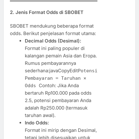
2.
Jenis Format Odds di SBOBET
SBOBET mendukung beberapa format
odds. Berikut penjelasan format utama:
Decimal Odds (Desimal):
Format ini paling populer di
kalangan pemain Asia dan Eropa.
Rumus pembayarannya
sederhana:javaCopyEdit
Potensi
Pembayaran = Taruhan ×
Contoh: Jika Anda
Odds
bertaruh Rp100.000 pada odds
2.5, potensi pembayaran Anda
adalah Rp250.000 (termasuk
taruhan awal).
Indo Odds:
Format ini mirip dengan Desimal,
tetapi lebih disesuaikan untuk