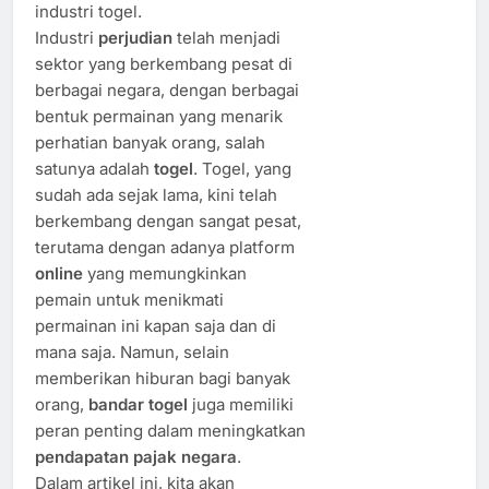
industri togel.
Industri
perjudian
telah menjadi
sektor yang berkembang pesat di
berbagai negara, dengan berbagai
bentuk permainan yang menarik
perhatian banyak orang, salah
satunya adalah
togel
. Togel, yang
sudah ada sejak lama, kini telah
berkembang dengan sangat pesat,
terutama dengan adanya platform
online
yang memungkinkan
pemain untuk menikmati
permainan ini kapan saja dan di
mana saja. Namun, selain
memberikan hiburan bagi banyak
orang,
bandar togel
juga memiliki
peran penting dalam meningkatkan
pendapatan pajak negara
.
Dalam artikel ini, kita akan