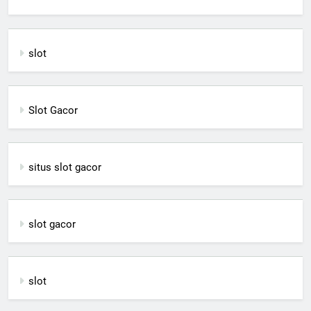
slot
Slot Gacor
situs slot gacor
slot gacor
slot