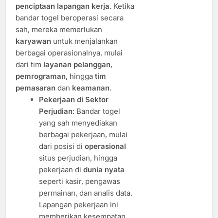
penciptaan lapangan kerja
. Ketika
bandar togel beroperasi secara
sah, mereka memerlukan
karyawan
untuk menjalankan
berbagai operasionalnya, mulai
dari tim
layanan pelanggan
,
pemrograman
, hingga
tim
pemasaran
dan
keamanan
.
Pekerjaan di Sektor
Perjudian
: Bandar togel
yang sah menyediakan
berbagai pekerjaan, mulai
dari posisi di
operasional
situs perjudian, hingga
pekerjaan di
dunia nyata
seperti kasir, pengawas
permainan, dan analis data.
Lapangan pekerjaan ini
memberikan kesempatan