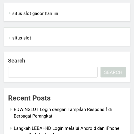
situs slot gacor hari ini
situs slot
Search
SEARCH
Recent Posts
EDWINSLOT Login dengan Tampilan Responsif di
Berbagai Perangkat
Langkah LEBAH4D Login melalui Android dan iPhone