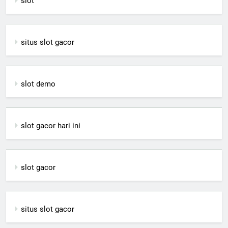
slot
situs slot gacor
slot demo
slot gacor hari ini
slot gacor
situs slot gacor