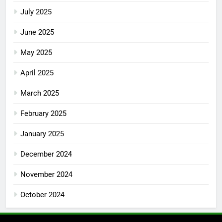
July 2025
June 2025
May 2025
April 2025
March 2025
February 2025
January 2025
December 2024
November 2024
October 2024