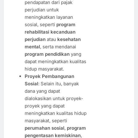
pendapatan dari pajak
perjudian untuk
meningkatkan layanan
sosial, seperti
program
rehabilitasi kecanduan
perjudian
atau
kesehatan
mental
, serta mendanai
program pendidikan
yang
dapat meningkatkan kualitas
hidup masyarakat.
Proyek Pembangunan
Sosial
: Selain itu, banyak
dana yang dapat
dialokasikan untuk proyek-
proyek yang dapat
meningkatkan kualitas hidup
masyarakat, seperti
perumahan sosial
,
program
pengentasan kemiskinan
,