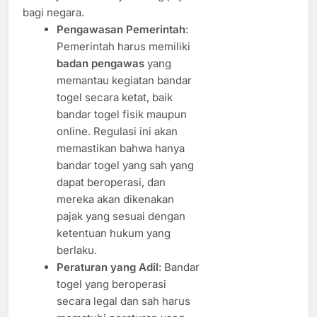
bagi negara.
Pengawasan Pemerintah
:
Pemerintah harus memiliki
badan pengawas
yang
memantau kegiatan bandar
togel secara ketat, baik
bandar togel fisik maupun
online. Regulasi ini akan
memastikan bahwa hanya
bandar togel yang sah yang
dapat beroperasi, dan
mereka akan dikenakan
pajak yang sesuai dengan
ketentuan hukum yang
berlaku.
Peraturan yang Adil
: Bandar
togel yang beroperasi
secara legal dan sah harus