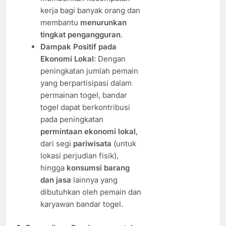
kerja bagi banyak orang dan
membantu
menurunkan
tingkat pengangguran
.
Dampak Positif pada
Ekonomi Lokal
: Dengan
peningkatan jumlah pemain
yang berpartisipasi dalam
permainan togel, bandar
togel dapat berkontribusi
pada peningkatan
permintaan ekonomi lokal
,
dari segi
pariwisata
(untuk
lokasi perjudian fisik),
hingga
konsumsi barang
dan jasa
lainnya yang
dibutuhkan oleh pemain dan
karyawan bandar togel.