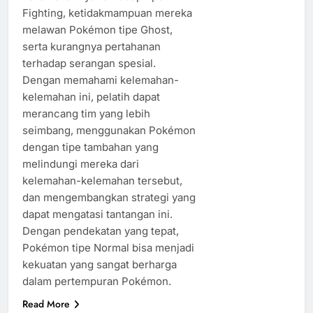
Fighting, ketidakmampuan mereka
melawan Pokémon tipe Ghost,
serta kurangnya pertahanan
terhadap serangan spesial.
Dengan memahami kelemahan-
kelemahan ini, pelatih dapat
merancang tim yang lebih
seimbang, menggunakan Pokémon
dengan tipe tambahan yang
melindungi mereka dari
kelemahan-kelemahan tersebut,
dan mengembangkan strategi yang
dapat mengatasi tantangan ini.
Dengan pendekatan yang tepat,
Pokémon tipe Normal bisa menjadi
kekuatan yang sangat berharga
dalam pertempuran Pokémon.
Read More