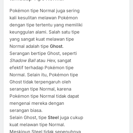
Pokémon tipe Normal juga sering
kali kesulitan melawan Pokémon
dengan tipe tertentu yang memiliki
keunggulan alami. Salah satu tipe
yang sangat kuat melawan tipe
Normal adalah tipe
Ghost
.
Serangan bertipe Ghost, seperti
Shadow Ball
atau
Hex
, sangat
efektif terhadap Pokémon tipe
Normal. Selain itu, Pokémon tipe
Ghost tidak terpengaruh oleh
serangan tipe Normal, karena
Pokémon tipe Normal tidak dapat
mengenai mereka dengan
serangan biasa.
Selain Ghost, tipe
Steel
juga cukup
kuat melawan tipe Normal.
Meskipun Steel tidak sepenuhnya