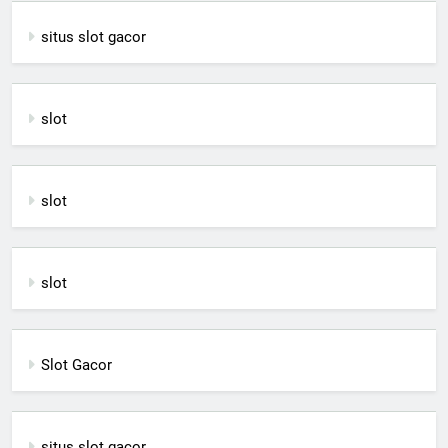
situs slot gacor
slot
slot
slot
Slot Gacor
situs slot gacor