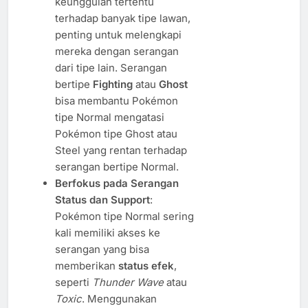
keunggulan tertentu
terhadap banyak tipe lawan,
penting untuk melengkapi
mereka dengan serangan
dari tipe lain. Serangan
bertipe
Fighting
atau
Ghost
bisa membantu Pokémon
tipe Normal mengatasi
Pokémon tipe Ghost atau
Steel yang rentan terhadap
serangan bertipe Normal.
Berfokus pada Serangan
Status dan Support
:
Pokémon tipe Normal sering
kali memiliki akses ke
serangan yang bisa
memberikan
status efek
,
seperti
Thunder Wave
atau
Toxic
. Menggunakan