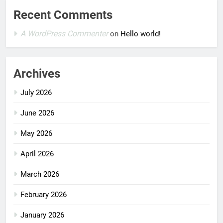
Recent Comments
A WordPress Commenter
on
Hello world!
Archives
July 2026
June 2026
May 2026
April 2026
March 2026
February 2026
January 2026