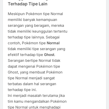
Terhadap Tipe Lain
Meskipun Pokémon tipe Normal
memiliki banyak kemampuan
serangan yang beragam, mereka
tidak memiliki keunggulan tertentu
terhadap tipe lainnya. Sebagai
contoh, Pokémon tipe
Normal
tidak memiliki tipe serangan yang
efektif terhadap tipe
Ghost
.
Serangan bertipe Normal tidak
dapat mengenai Pokémon tipe
Ghost, yang membuat Pokémon
tipe Normal menjadi sangat
terbatas dalam hal serangan
terhadap tipe ini.
Ini menjadi masalah terutama jika
tim kamu mengandalkan Pokémon
tipe Normal untuk menghadapi