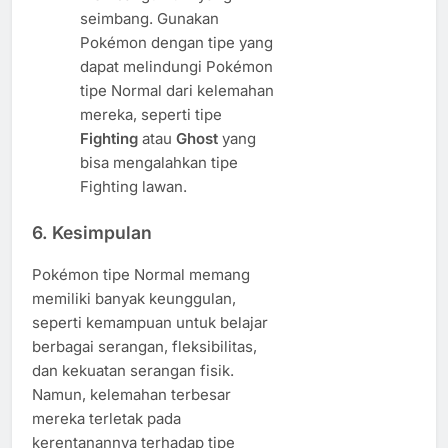
seimbang. Gunakan
Pokémon dengan tipe yang
dapat melindungi Pokémon
tipe Normal dari kelemahan
mereka, seperti tipe
Fighting
atau
Ghost
yang
bisa mengalahkan tipe
Fighting lawan.
6.
Kesimpulan
Pokémon tipe Normal memang
memiliki banyak keunggulan,
seperti kemampuan untuk belajar
berbagai serangan, fleksibilitas,
dan kekuatan serangan fisik.
Namun, kelemahan terbesar
mereka terletak pada
kerentanannya terhadap tipe