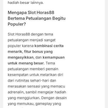
hadiah besar lainnya.
Mengapa Slot Horas88
Bertema Petualangan Begitu
Populer?
Slot Horas88 dengan tema
petualangan menjadi sangat
populer karena
kombinasi cerita
menarik
,
fitur bonus yang
mengasyikkan
, dan
kemampuan
untuk menang besar
. Tema
petualangan memberi pemain
kesempatan untuk melarikan diri
dari rutinitas sehari-hari dan
merasakan sensasi yang memacu
adrenalin, sambil mengejar hadiah
yang menggiurkan. Dengan desain
yang memukau, gameplay yang