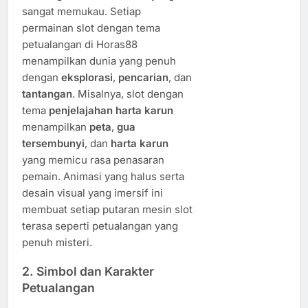
sangat memukau. Setiap
permainan slot dengan tema
petualangan di Horas88
menampilkan dunia yang penuh
dengan
eksplorasi
,
pencarian
, dan
tantangan
. Misalnya, slot dengan
tema
penjelajahan harta karun
menampilkan
peta
,
gua
tersembunyi
, dan
harta karun
yang memicu rasa penasaran
pemain. Animasi yang halus serta
desain visual yang imersif ini
membuat setiap putaran mesin slot
terasa seperti petualangan yang
penuh misteri.
2.
Simbol dan Karakter
Petualangan