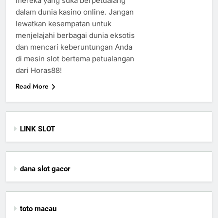
mereka yang suka berpetualang
dalam dunia kasino online. Jangan
lewatkan kesempatan untuk
menjelajahi berbagai dunia eksotis
dan mencari keberuntungan Anda
di mesin slot bertema petualangan
dari Horas88!
Read More
LINK SLOT
dana slot gacor
toto macau