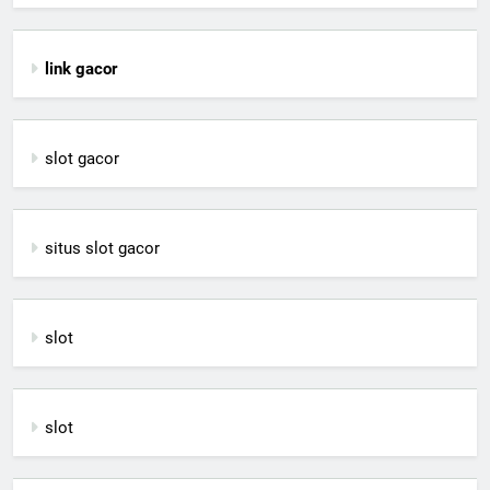
link gacor
slot gacor
situs slot gacor
slot
slot