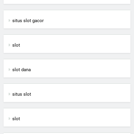
situs slot gacor
slot
slot dana
situs slot
slot