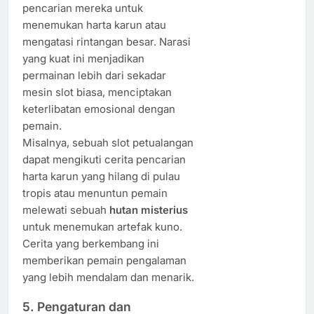
pencarian mereka untuk
menemukan harta karun atau
mengatasi rintangan besar. Narasi
yang kuat ini menjadikan
permainan lebih dari sekadar
mesin slot biasa, menciptakan
keterlibatan emosional dengan
pemain.
Misalnya, sebuah slot petualangan
dapat mengikuti cerita pencarian
harta karun yang hilang di pulau
tropis atau menuntun pemain
melewati sebuah
hutan misterius
untuk menemukan artefak kuno.
Cerita yang berkembang ini
memberikan pemain pengalaman
yang lebih mendalam dan menarik.
5.
Pengaturan dan