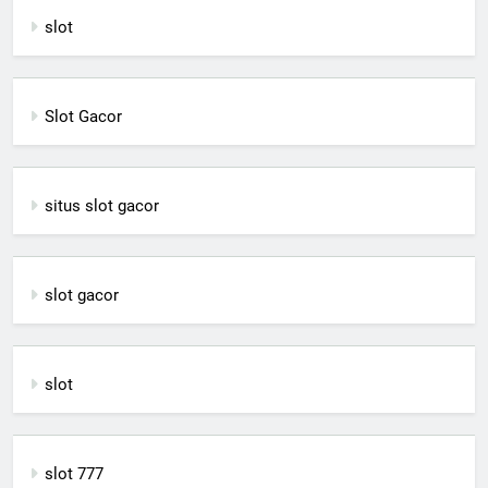
slot
Slot Gacor
situs slot gacor
slot gacor
slot
slot 777