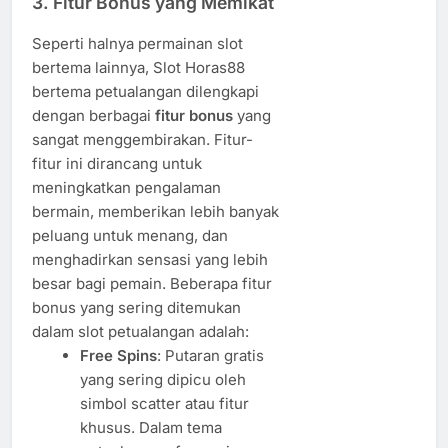
3.
Fitur Bonus yang Memikat
Seperti halnya permainan slot
bertema lainnya, Slot Horas88
bertema petualangan dilengkapi
dengan berbagai
fitur bonus
yang
sangat menggembirakan. Fitur-
fitur ini dirancang untuk
meningkatkan pengalaman
bermain, memberikan lebih banyak
peluang untuk menang, dan
menghadirkan sensasi yang lebih
besar bagi pemain. Beberapa fitur
bonus yang sering ditemukan
dalam slot petualangan adalah:
Free Spins
: Putaran gratis
yang sering dipicu oleh
simbol scatter atau fitur
khusus. Dalam tema