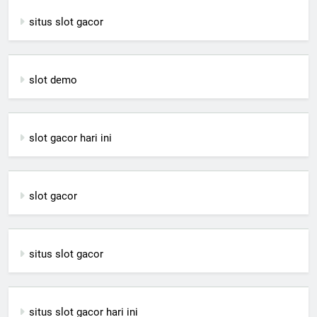
situs slot gacor
slot demo
slot gacor hari ini
slot gacor
situs slot gacor
situs slot gacor hari ini