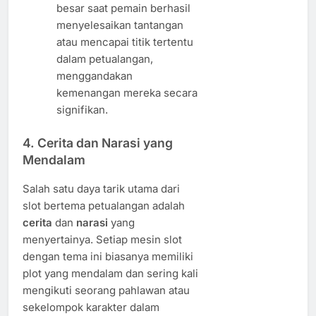
besar saat pemain berhasil
menyelesaikan tantangan
atau mencapai titik tertentu
dalam petualangan,
menggandakan
kemenangan mereka secara
signifikan.
4.
Cerita dan Narasi yang
Mendalam
Salah satu daya tarik utama dari
slot bertema petualangan adalah
cerita
dan
narasi
yang
menyertainya. Setiap mesin slot
dengan tema ini biasanya memiliki
plot yang mendalam dan sering kali
mengikuti seorang pahlawan atau
sekelompok karakter dalam