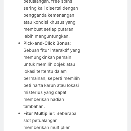
petualangan, free spins
sering kali disertai dengan
pengganda kemenangan
atau kondisi khusus yang
membuat setiap putaran
lebih menguntungkan.
Pick-and-Click Bonus
:
Sebuah fitur interaktif yang
memungkinkan pemain
untuk memilih objek atau
lokasi tertentu dalam
permainan, seperti memilih
peti harta karun atau lokasi
misterius yang dapat
memberikan hadiah
tambahan.
Fitur Multiplier
: Beberapa
slot petualangan
memberikan multiplier