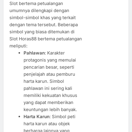
Slot bertema petualangan
umumnya dilengkapi dengan
simbol-simbol khas yang terkait
dengan tema tersebut. Beberapa
simbol yang biasa ditemukan di
Slot Horas88 bertema petualangan
meliputi:
Pahlawan
: Karakter
protagonis yang memulai
pencarian besar, seperti
penjelajah atau pemburu
harta karun. Simbol
pahlawan ini sering kali
memiliki kekuatan khusus
yang dapat memberikan
keuntungan lebih banyak.
Harta Karun
: Simbol peti
harta karun atau objek
berharga lainnya yang