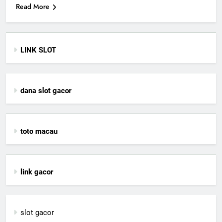
Read More
LINK SLOT
dana slot gacor
toto macau
link gacor
slot gacor