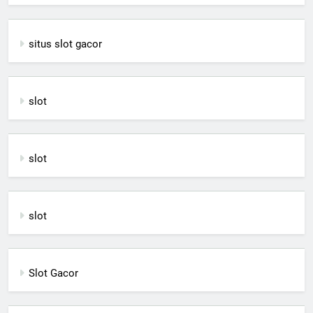
situs slot gacor
slot
slot
slot
Slot Gacor