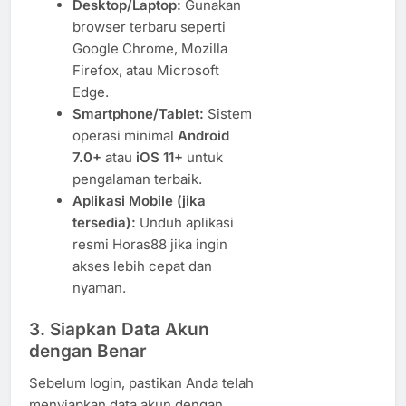
Desktop/Laptop:
Gunakan
browser terbaru seperti
Google Chrome, Mozilla
Firefox, atau Microsoft
Edge.
Smartphone/Tablet:
Sistem
operasi minimal
Android
7.0+
atau
iOS 11+
untuk
pengalaman terbaik.
Aplikasi Mobile (jika
tersedia):
Unduh aplikasi
resmi Horas88 jika ingin
akses lebih cepat dan
nyaman.
3. Siapkan Data Akun
dengan Benar
Sebelum login, pastikan Anda telah
menyiapkan data akun dengan