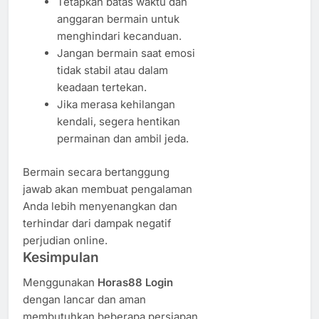
Tetapkan batas waktu dan
anggaran bermain untuk
menghindari kecanduan.
Jangan bermain saat emosi
tidak stabil atau dalam
keadaan tertekan.
Jika merasa kehilangan
kendali, segera hentikan
permainan dan ambil jeda.
Bermain secara bertanggung
jawab akan membuat pengalaman
Anda lebih menyenangkan dan
terhindar dari dampak negatif
perjudian online.
Kesimpulan
Menggunakan
Horas88 Login
dengan lancar dan aman
membutuhkan beberapa persiapan