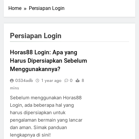
Home
Persiapan Login
Persiapan Login
Horas88 Login: Apa yang
Harus Dipersiapkan Sebelum
Menggunakannya?
0534adb
1 year ago
0
8
mins
Sebelum menggunakan Horas88
Login, ada beberapa hal yang
harus dipersiapkan untuk
pengalaman bermain yang lancar
dan aman. Simak panduan
lengkapnya di sini!