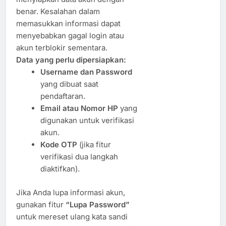
benar. Kesalahan dalam
memasukkan informasi dapat
menyebabkan gagal login atau
akun terblokir sementara.
Data yang perlu dipersiapkan:
Username dan Password
yang dibuat saat
pendaftaran.
Email atau Nomor HP
yang
digunakan untuk verifikasi
akun.
Kode OTP
(jika fitur
verifikasi dua langkah
diaktifkan).
Jika Anda lupa informasi akun,
gunakan fitur
“Lupa Password”
untuk mereset ulang kata sandi