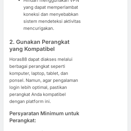
Hindari menggunakan VPN
yang dapat memperlambat
koneksi dan menyebabkan
sistem mendeteksi aktivitas
mencurigakan.
2. Gunakan Perangkat
yang Kompatibel
Horas88 dapat diakses melalui
berbagai perangkat seperti
komputer, laptop, tablet, dan
ponsel. Namun, agar pengalaman
login lebih optimal, pastikan
perangkat Anda kompatibel
dengan platform ini.
Persyaratan Minimum untuk
Perangkat: