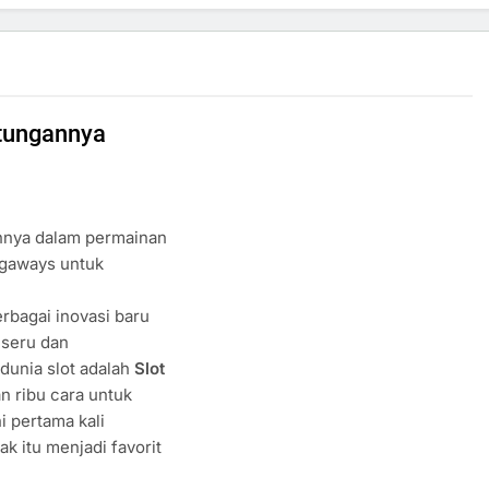
ntungannya
nnya dalam permainan
Megaways untuk
rbagai inovasi baru
 seru dan
dunia slot adalah
Slot
n ribu cara untuk
 pertama kali
ak itu menjadi favorit