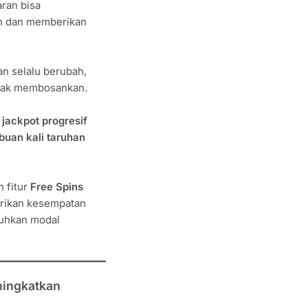
ran bisa
n dan memberikan
an selalu berubah,
idak membosankan.
n
jackpot progresif
uan kali taruhan
 fitur
Free Spins
rikan kesempatan
uhkan modal
ningkatkan