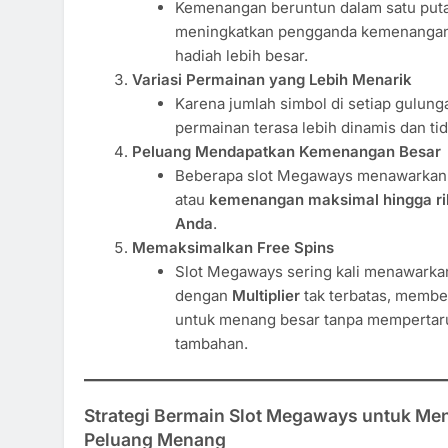
Kemenangan beruntun dalam satu puta
meningkatkan pengganda kemenanga
hadiah lebih besar.
Variasi Permainan yang Lebih Menarik
Karena jumlah simbol di setiap gulung
permainan terasa lebih dinamis dan t
Peluang Mendapatkan Kemenangan Besar
Beberapa slot Megaways menawarka
atau
kemenangan maksimal hingga rib
Anda
.
Memaksimalkan Free Spins
Slot Megaways sering kali menawarkan
dengan
Multiplier
tak terbatas, membe
untuk menang besar tanpa mempertar
tambahan.
Strategi Bermain Slot Megaways untuk Me
Peluang Menang