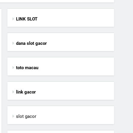
LINK SLOT
dana slot gacor
toto macau
link gacor
slot gacor