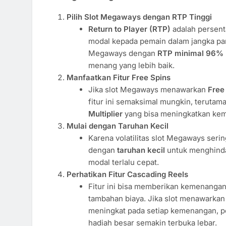
Pilih Slot Megaways dengan RTP Tinggi
Return to Player (RTP)
adalah persen
modal kepada pemain dalam jangka panj
Megaways dengan
RTP minimal 96%
menang yang lebih baik.
Manfaatkan Fitur Free Spins
Jika slot Megaways menawarkan
Free
fitur ini semaksimal mungkin, terutama
Multiplier
yang bisa meningkatkan ke
Mulai dengan Taruhan Kecil
Karena volatilitas slot Megaways sering
dengan
taruhan kecil
untuk menghindar
modal terlalu cepat.
Perhatikan Fitur Cascading Reels
Fitur ini bisa memberikan kemenangan
tambahan biaya. Jika slot menawarka
meningkat pada setiap kemenangan, 
hadiah besar semakin terbuka lebar.