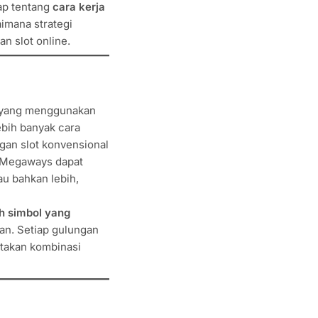
kap tentang
cara kerja
aimana strategi
n slot online.
e yang menggunakan
bih banyak cara
gan slot konvensional
t Megaways dapat
au bahkan lebih,
h simbol yang
ran. Setiap gulungan
ptakan kombinasi