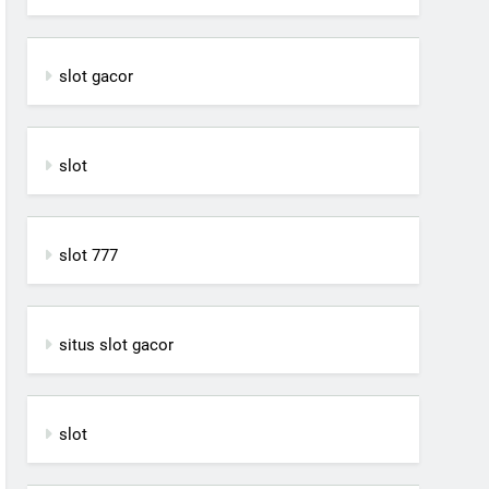
slot gacor
slot
slot 777
situs slot gacor
slot