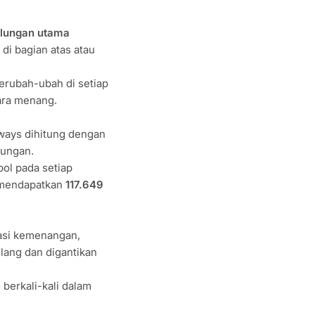
ulungan utama
di bagian atas atau
erubah-ubah di setiap
ara menang.
ways dihitung dengan
lungan.
bol pada setiap
 mendapatkan
117.649
asi kemenangan,
ang dan digantikan
berkali-kali dalam