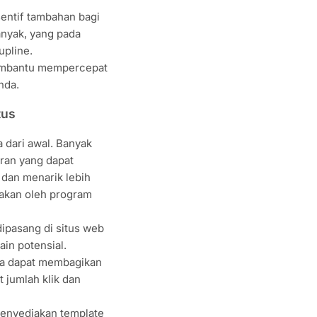
entif tambahan bagi
anyak, yang pada
upline.
membantu mempercepat
nda.
tus
 dari awal. Banyak
aran yang dapat
dan menarik lebih
iakan oleh program
ipasang di situs web
in potensial.
a dapat membagikan
t jumlah klik dan
menyediakan template