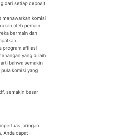
 dari setiap deposit
s menawarkan komisi
akukan oleh pemain
reka bermain dan
apatkan.
program afiliasi
enangan yang diraih
rarti bahwa semakin
pula komisi yang
if, semakin besar
mperluas jaringan
n, Anda dapat