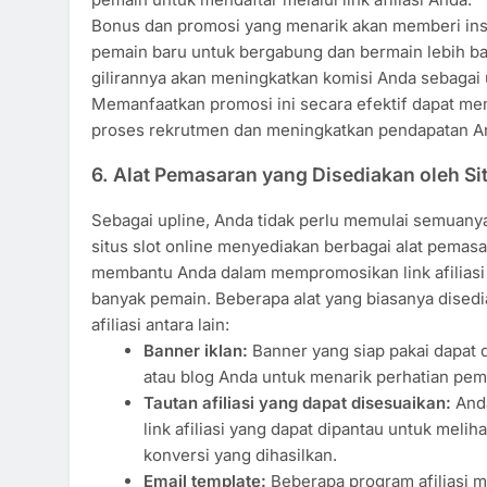
Bonus dan promosi yang menarik akan memberi ins
pemain baru untuk bergabung dan bermain lebih b
gilirannya akan meningkatkan komisi Anda sebagai 
Memanfaatkan promosi ini secara efektif dapat 
proses rekrutmen dan meningkatkan pendapatan A
6.
Alat Pemasaran yang Disediakan oleh Si
Sebagai upline, Anda tidak perlu memulai semuanya
situs slot online menyediakan berbagai alat pemas
membantu Anda dalam mempromosikan link afiliasi 
banyak pemain. Beberapa alat yang biasanya dised
afiliasi antara lain:
Banner iklan:
Banner yang siap pakai dapat d
atau blog Anda untuk menarik perhatian pema
Tautan afiliasi yang dapat disesuaikan:
And
link afiliasi yang dapat dipantau untuk meliha
konversi yang dihasilkan.
Email template:
Beberapa program afiliasi 