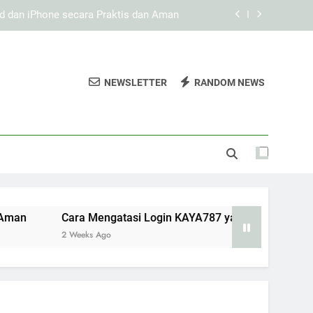
d dan iPhone secara Praktis dan Aman
 KAYA787 yang Keluar Secara Otomatis
 Muncul pada Halaman KAYA787 Login
NEWSLETTER
RANDOM NEWS
lan Responsif di Berbagai Perangkat
atnya Untuk Hiburan Berkualitas.
d dan iPhone secara Praktis dan Aman
 KAYA787 yang Keluar Secara Otomatis
 Muncul pada Halaman KAYA787 Login
Cara Mengatasi Login KAYA787 yang Keluar Secara Otomatis
2 Weeks Ago