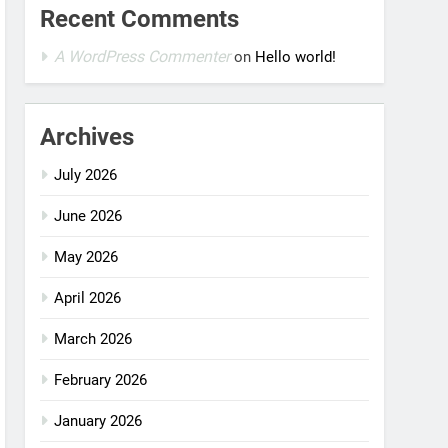
Recent Comments
A WordPress Commenter
on
Hello world!
Archives
July 2026
June 2026
May 2026
April 2026
March 2026
February 2026
January 2026