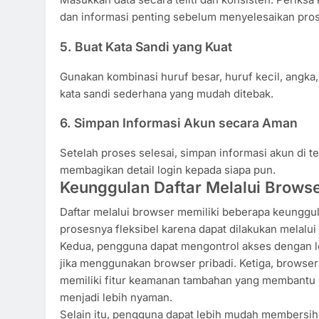
dan informasi penting sebelum menyelesaikan prose
5. Buat Kata Sandi yang Kuat
Gunakan kombinasi huruf besar, huruf kecil, angka,
kata sandi sederhana yang mudah ditebak.
6. Simpan Informasi Akun secara Aman
Setelah proses selesai, simpan informasi akun di t
membagikan detail login kepada siapa pun.
Keunggulan Daftar Melalui Brows
Daftar melalui browser memiliki beberapa keunggul
prosesnya fleksibel karena dapat dilakukan melalui
Kedua, pengguna dapat mengontrol akses dengan l
jika menggunakan browser pribadi. Ketiga, browse
memiliki fitur keamanan tambahan yang membantu 
menjadi lebih nyaman.
Selain itu, pengguna dapat lebih mudah membersi