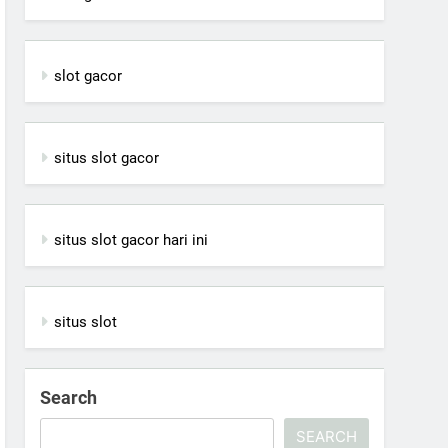
slot gacor
situs slot gacor
situs slot gacor hari ini
situs slot
Search
SEARCH