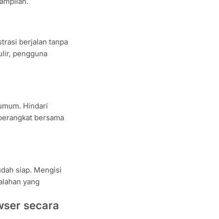
ampilan.
trasi berjalan tanpa
ulir, pengguna
 umum. Hindari
 perangkat bersama
dah siap. Mengisi
alahan yang
wser secara