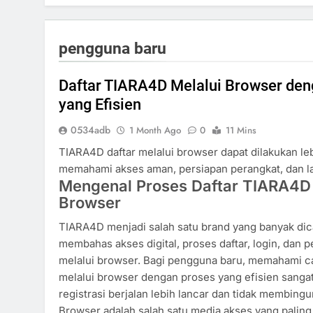
pengguna baru
Daftar TIARA4D Melalui Browser den
yang Efisien
0534adb
1 Month Ago
0
11 Mins
TIARA4D daftar melalui browser dapat dilakukan le
memahami akses aman, persiapan perangkat, dan la
Mengenal Proses Daftar TIARA4D 
Browser
TIARA4D menjadi salah satu brand yang banyak dic
membahas akses digital, proses daftar, login, dan
melalui browser. Bagi pengguna baru, memahami c
melalui browser dengan proses yang efisien sangat
registrasi berjalan lebih lancar dan tidak membing
Browser adalah salah satu media akses yang pali