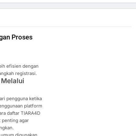
gan Proses
bih efisien dengan
ngkah registrasi.
Melalui
ari pengguna ketika
 penggunaan platform
ara daftar TIARA4D
 penting agar
ungkan.
ng umum digunakan