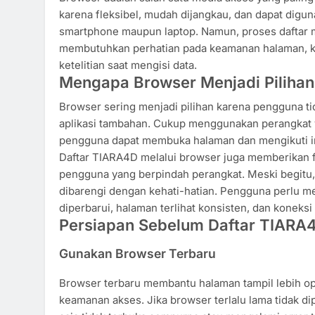
karena fleksibel, mudah dijangkau, dan dapat digun
smartphone maupun laptop. Namun, proses daftar m
membutuhkan perhatian pada keamanan halaman, ko
ketelitian saat mengisi data.
Mengapa Browser Menjadi Pilihan
Browser sering menjadi pilihan karena pengguna t
aplikasi tambahan. Cukup menggunakan perangkat 
pengguna dapat membuka halaman dan mengikuti ins
Daftar TIARA4D melalui browser juga memberikan fl
pengguna yang berpindah perangkat. Meski begitu, 
dibarengi dengan kehati-hatian. Pengguna perlu 
diperbarui, halaman terlihat konsisten, dan koneksi 
Persiapan Sebelum Daftar TIARA
Gunakan Browser Terbaru
Browser terbaru membantu halaman tampil lebih o
keamanan akses. Jika browser terlalu lama tidak di