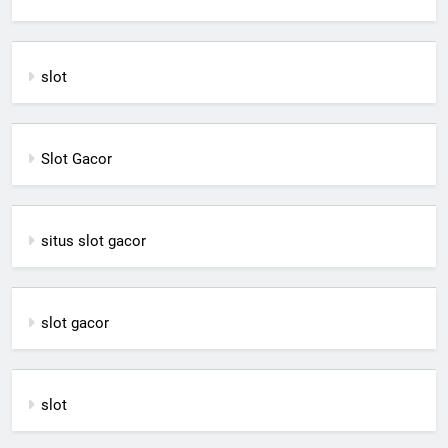
slot
Slot Gacor
situs slot gacor
slot gacor
slot