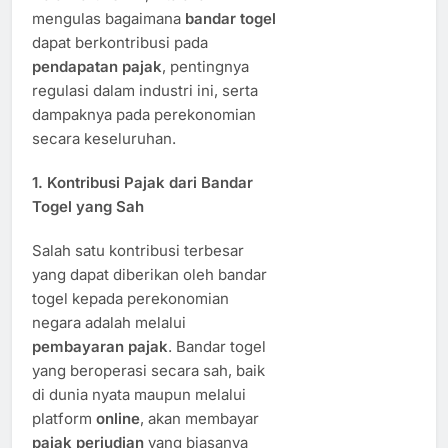
mengulas bagaimana
bandar togel
dapat berkontribusi pada
pendapatan pajak
, pentingnya
regulasi dalam industri ini, serta
dampaknya pada perekonomian
secara keseluruhan.
1.
Kontribusi Pajak dari Bandar
Togel yang Sah
Salah satu kontribusi terbesar
yang dapat diberikan oleh bandar
togel kepada perekonomian
negara adalah melalui
pembayaran pajak
. Bandar togel
yang beroperasi secara sah, baik
di dunia nyata maupun melalui
platform
online
, akan membayar
pajak perjudian
yang biasanya