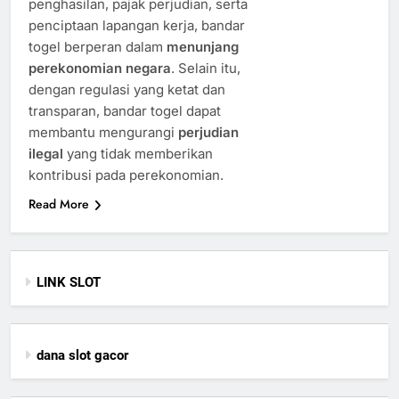
penghasilan, pajak perjudian, serta
penciptaan lapangan kerja, bandar
togel berperan dalam
menunjang
perekonomian negara
. Selain itu,
dengan regulasi yang ketat dan
transparan, bandar togel dapat
membantu mengurangi
perjudian
ilegal
yang tidak memberikan
kontribusi pada perekonomian.
Read More
LINK SLOT
dana slot gacor