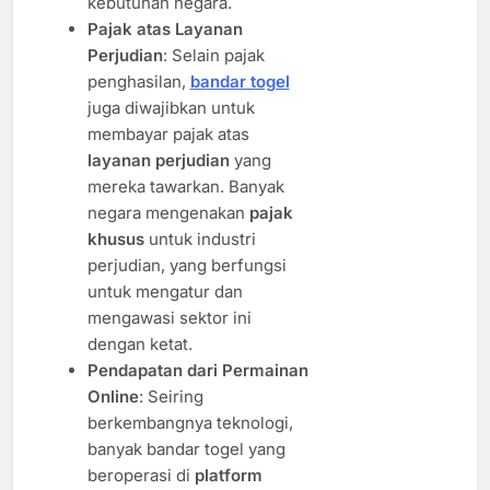
kebutuhan negara.
Pajak atas Layanan
Perjudian
: Selain pajak
penghasilan,
bandar togel
juga diwajibkan untuk
membayar pajak atas
layanan perjudian
yang
mereka tawarkan. Banyak
negara mengenakan
pajak
khusus
untuk industri
perjudian, yang berfungsi
untuk mengatur dan
mengawasi sektor ini
dengan ketat.
Pendapatan dari Permainan
Online
: Seiring
berkembangnya teknologi,
banyak bandar togel yang
beroperasi di
platform