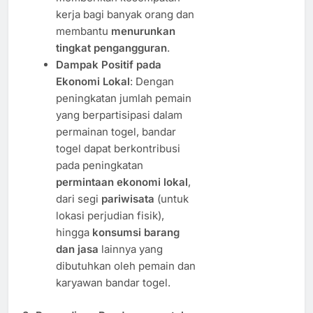
kerja bagi banyak orang dan
membantu
menurunkan
tingkat pengangguran
.
Dampak Positif pada
Ekonomi Lokal
: Dengan
peningkatan jumlah pemain
yang berpartisipasi dalam
permainan togel, bandar
togel dapat berkontribusi
pada peningkatan
permintaan ekonomi lokal
,
dari segi
pariwisata
(untuk
lokasi perjudian fisik),
hingga
konsumsi barang
dan jasa
lainnya yang
dibutuhkan oleh pemain dan
karyawan bandar togel.