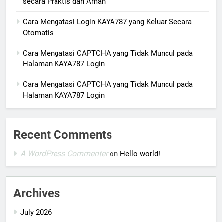
secara Praktis dan Aman
Cara Mengatasi Login KAYA787 yang Keluar Secara
Otomatis
Cara Mengatasi CAPTCHA yang Tidak Muncul pada
Halaman KAYA787 Login
Cara Mengatasi CAPTCHA yang Tidak Muncul pada
Halaman KAYA787 Login
Recent Comments
A WordPress Commenter
on
Hello world!
Archives
July 2026