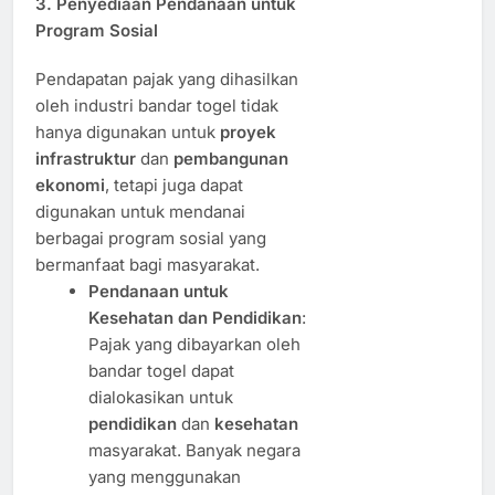
3.
Penyediaan Pendanaan untuk
Program Sosial
Pendapatan pajak yang dihasilkan
oleh industri bandar togel tidak
hanya digunakan untuk
proyek
infrastruktur
dan
pembangunan
ekonomi
, tetapi juga dapat
digunakan untuk mendanai
berbagai program sosial yang
bermanfaat bagi masyarakat.
Pendanaan untuk
Kesehatan dan Pendidikan
:
Pajak yang dibayarkan oleh
bandar togel dapat
dialokasikan untuk
pendidikan
dan
kesehatan
masyarakat. Banyak negara
yang menggunakan