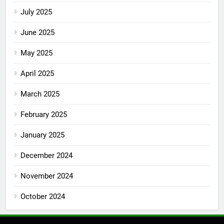
July 2025
June 2025
May 2025
April 2025
March 2025
February 2025
January 2025
December 2024
November 2024
October 2024