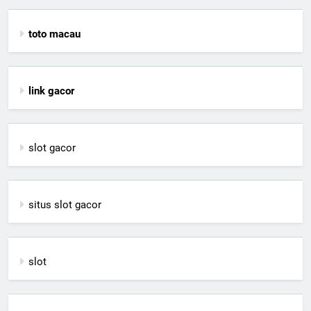
toto macau
link gacor
slot gacor
situs slot gacor
slot