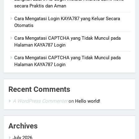
secara Praktis dan Aman
Cara Mengatasi Login KAYA787 yang Keluar Secara
Otomatis
Cara Mengatasi CAPTCHA yang Tidak Muncul pada
Halaman KAYA787 Login
Cara Mengatasi CAPTCHA yang Tidak Muncul pada
Halaman KAYA787 Login
Recent Comments
A WordPress Commenter
on
Hello world!
Archives
July 2026