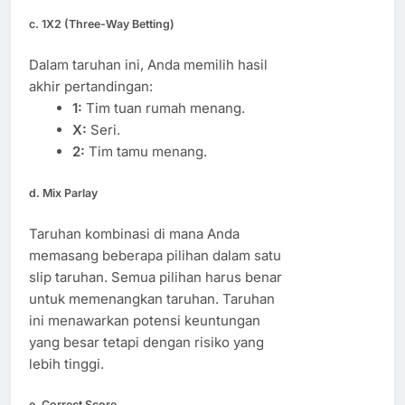
c. 1X2 (Three-Way Betting)
Dalam taruhan ini, Anda memilih hasil
akhir pertandingan:
1:
Tim tuan rumah menang.
X:
Seri.
2:
Tim tamu menang.
d. Mix Parlay
Taruhan kombinasi di mana Anda
memasang beberapa pilihan dalam satu
slip taruhan. Semua pilihan harus benar
untuk memenangkan taruhan. Taruhan
ini menawarkan potensi keuntungan
yang besar tetapi dengan risiko yang
lebih tinggi.
e. Correct Score