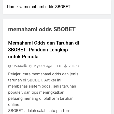
Home
memahami odds SBOBET
memahami odds SBOBET
Memahami Odds dan Taruhan di
SBOBET: Panduan Lengkap
untuk Pemula
0534adb
2 years ago
0
7 mins
Pelajari cara memahami odds dan jenis
taruhan di SBOBET. Artikel ini
membahas sistem odds, jenis taruhan
populer, dan tips meningkatkan
peluang menang di platform taruhan
online.
SBOBET adalah salah satu platform