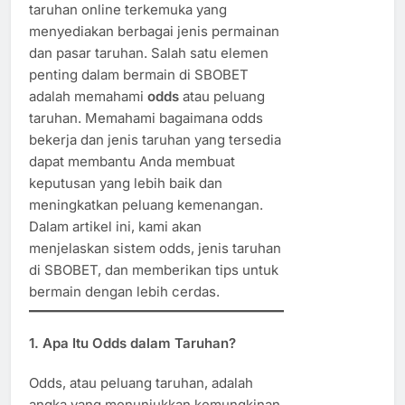
taruhan online terkemuka yang
menyediakan berbagai jenis permainan
dan pasar taruhan. Salah satu elemen
penting dalam bermain di SBOBET
adalah memahami
odds
atau peluang
taruhan. Memahami bagaimana odds
bekerja dan jenis taruhan yang tersedia
dapat membantu Anda membuat
keputusan yang lebih baik dan
meningkatkan peluang kemenangan.
Dalam artikel ini, kami akan
menjelaskan sistem odds, jenis taruhan
di SBOBET, dan memberikan tips untuk
bermain dengan lebih cerdas.
1.
Apa Itu Odds dalam Taruhan?
Odds, atau peluang taruhan, adalah
angka yang menunjukkan kemungkinan