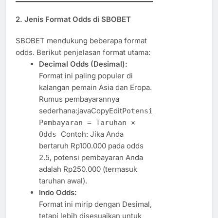
2.
Jenis Format Odds di SBOBET
SBOBET mendukung beberapa format
odds. Berikut penjelasan format utama:
Decimal Odds (Desimal):
Format ini paling populer di
kalangan pemain Asia dan Eropa.
Rumus pembayarannya
sederhana:javaCopyEdit
Potensi
Pembayaran = Taruhan ×
Contoh: Jika Anda
Odds
bertaruh Rp100.000 pada odds
2.5, potensi pembayaran Anda
adalah Rp250.000 (termasuk
taruhan awal).
Indo Odds:
Format ini mirip dengan Desimal,
tetapi lebih disesuaikan untuk