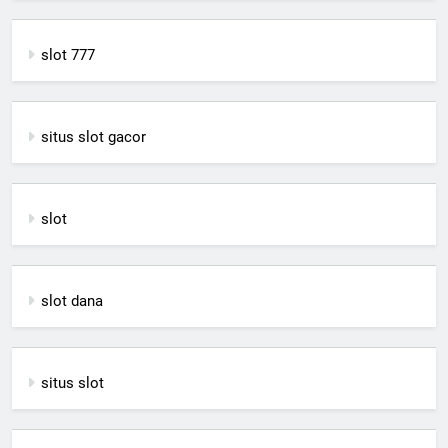
slot 777
situs slot gacor
slot
slot dana
situs slot