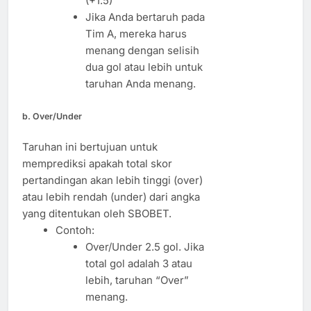
(+1.5)
Jika Anda bertaruh pada
Tim A, mereka harus
menang dengan selisih
dua gol atau lebih untuk
taruhan Anda menang.
b. Over/Under
Taruhan ini bertujuan untuk
memprediksi apakah total skor
pertandingan akan lebih tinggi (over)
atau lebih rendah (under) dari angka
yang ditentukan oleh SBOBET.
Contoh:
Over/Under 2.5 gol. Jika
total gol adalah 3 atau
lebih, taruhan “Over”
menang.