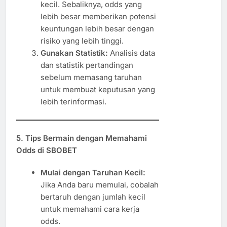
kecil. Sebaliknya, odds yang
lebih besar memberikan potensi
keuntungan lebih besar dengan
risiko yang lebih tinggi.
Gunakan Statistik:
Analisis data
dan statistik pertandingan
sebelum memasang taruhan
untuk membuat keputusan yang
lebih terinformasi.
5.
Tips Bermain dengan Memahami
Odds di SBOBET
Mulai dengan Taruhan Kecil:
Jika Anda baru memulai, cobalah
bertaruh dengan jumlah kecil
untuk memahami cara kerja
odds.