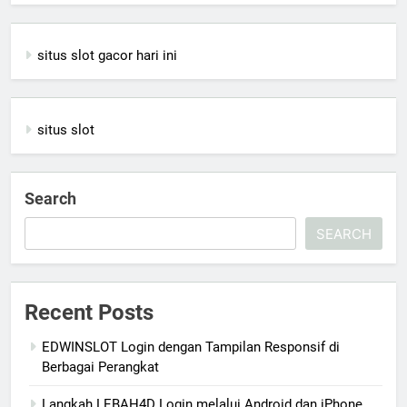
situs slot gacor hari ini
situs slot
Search
SEARCH
Recent Posts
EDWINSLOT Login dengan Tampilan Responsif di
Berbagai Perangkat
Langkah LEBAH4D Login melalui Android dan iPhone