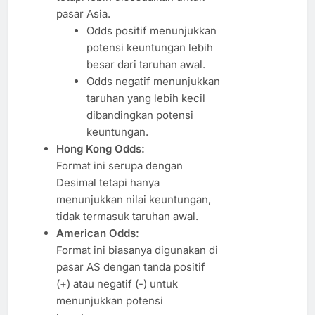
pasar Asia.
Odds positif menunjukkan
potensi keuntungan lebih
besar dari taruhan awal.
Odds negatif menunjukkan
taruhan yang lebih kecil
dibandingkan potensi
keuntungan.
Hong Kong Odds:
Format ini serupa dengan
Desimal tetapi hanya
menunjukkan nilai keuntungan,
tidak termasuk taruhan awal.
American Odds:
Format ini biasanya digunakan di
pasar AS dengan tanda positif
(+) atau negatif (-) untuk
menunjukkan potensi