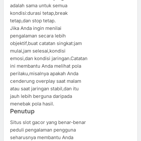
adalah sama untuk semua
kondisi:durasi tetap,break
tetap,dan stop tetap.
Jika Anda ingin menilai
pengalaman secara lebih
objektif,buat catatan singkat:jam
mulai,jam selesai,kondisi
emosi,dan kondisi jaringan.Catatan
ini membantu Anda melihat pola
perilaku,misalnya apakah Anda
cenderung overplay saat malam
atau saat jaringan stabil,dan itu
jauh lebih berguna daripada
menebak pola hasil.
Penutup
Situs slot gacor yang benar-benar
peduli pengalaman pengguna
seharusnya membantu Anda