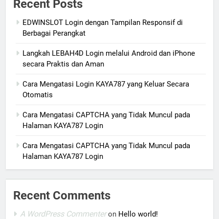
Recent Posts
EDWINSLOT Login dengan Tampilan Responsif di
Berbagai Perangkat
Langkah LEBAH4D Login melalui Android dan iPhone
secara Praktis dan Aman
Cara Mengatasi Login KAYA787 yang Keluar Secara
Otomatis
Cara Mengatasi CAPTCHA yang Tidak Muncul pada
Halaman KAYA787 Login
Cara Mengatasi CAPTCHA yang Tidak Muncul pada
Halaman KAYA787 Login
Recent Comments
A WordPress Commenter
on
Hello world!