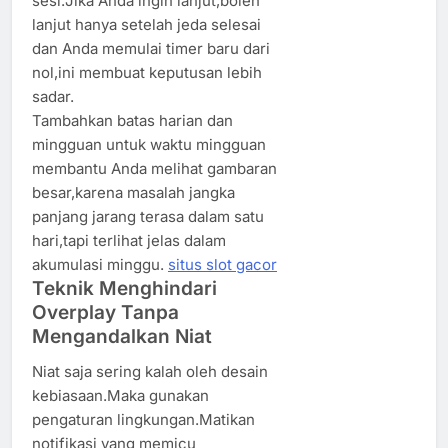
sesi.Jika Anda ingin lanjut,boleh
lanjut hanya setelah jeda selesai
dan Anda memulai timer baru dari
nol,ini membuat keputusan lebih
sadar.
Tambahkan batas harian dan
mingguan untuk waktu mingguan
membantu Anda melihat gambaran
besar,karena masalah jangka
panjang jarang terasa dalam satu
hari,tapi terlihat jelas dalam
akumulasi minggu.
situs slot gacor
Teknik Menghindari
Overplay Tanpa
Mengandalkan Niat
Niat saja sering kalah oleh desain
kebiasaan.Maka gunakan
pengaturan lingkungan.Matikan
notifikasi yang memicu