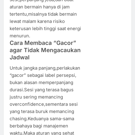
aturan bermain hanya di jam
tertentu,misalnya tidak bermain
lewat malam karena risiko
keterusan lebih tinggi saat energi
menurun.
Cara Membaca “Gacor”
agar Tidak Mengacaukan
Jadwal
Untuk jangka panjang,perlakukan
“gacor” sebagai label persepsi,
bukan alasan memperpanjang
durasi.Sesi yang terasa bagus
justru sering memancing
overconfidence,sementara sesi
yang terasa buruk memancing
chasing.Keduanya sama-sama
berbahaya bagi manajemen
waktu.Maka aturan yang sehat