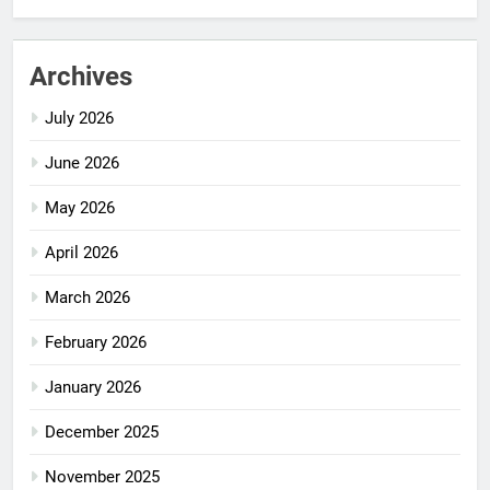
Archives
July 2026
June 2026
May 2026
April 2026
March 2026
February 2026
January 2026
December 2025
November 2025