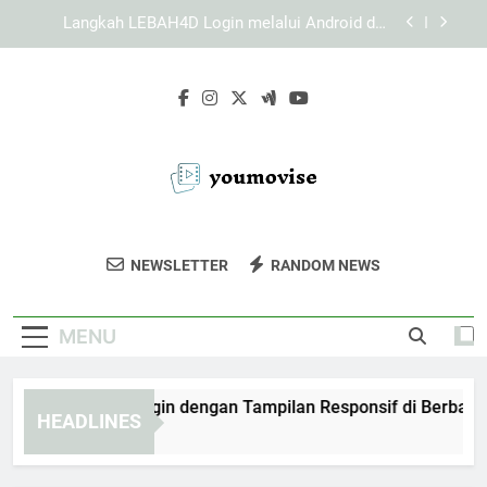
Skip
Langkah LEBAH4D Login melalui Android dan
to
iPhone secara Praktis dan Aman
content
Cara Mengatasi Login KAYA787 yang Keluar
Secara Otomatis
Cara Mengatasi CAPTCHA yang Tidak Muncul
pada Halaman KAYA787 Login
EDWINSLOT Login dengan Tampilan Responsif di
Berbagai Perangkat
Langkah LEBAH4D Login melalui Android dan
iPhone secara Praktis dan Aman
You Movise
Temukan Film Terbaru Dan Berbagai Konten
Cara Mengatasi Login KAYA787 yang Keluar
NEWSLETTER
RANDOM NEWS
Secara Otomatis
Hiburan Di You Movise. Tempatnya Untuk
Hiburan Berkualitas.
Cara Mengatasi CAPTCHA yang Tidak Muncul
pada Halaman KAYA787 Login
MENU
EDWINSLOT Login dengan Tampilan Responsif di Berbagai P
HEADLINES
2 Weeks Ago