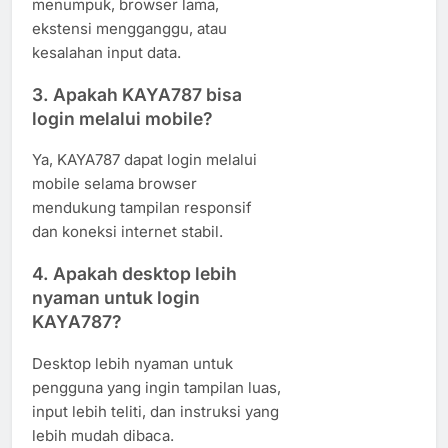
menumpuk, browser lama,
ekstensi mengganggu, atau
kesalahan input data.
3. Apakah KAYA787 bisa
login melalui mobile?
Ya, KAYA787 dapat login melalui
mobile selama browser
mendukung tampilan responsif
dan koneksi internet stabil.
4. Apakah desktop lebih
nyaman untuk login
KAYA787?
Desktop lebih nyaman untuk
pengguna yang ingin tampilan luas,
input lebih teliti, dan instruksi yang
lebih mudah dibaca.