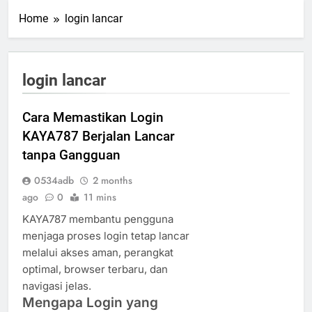
Home
login lancar
login lancar
Cara Memastikan Login
KAYA787 Berjalan Lancar
tanpa Gangguan
0534adb
2 months
ago
0
11 mins
KAYA787 membantu pengguna
menjaga proses login tetap lancar
melalui akses aman, perangkat
optimal, browser terbaru, dan
navigasi jelas.
Mengapa Login yang