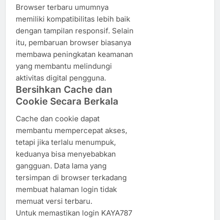
Browser terbaru umumnya
memiliki kompatibilitas lebih baik
dengan tampilan responsif. Selain
itu, pembaruan browser biasanya
membawa peningkatan keamanan
yang membantu melindungi
aktivitas digital pengguna.
Bersihkan Cache dan
Cookie Secara Berkala
Cache dan cookie dapat
membantu mempercepat akses,
tetapi jika terlalu menumpuk,
keduanya bisa menyebabkan
gangguan. Data lama yang
tersimpan di browser terkadang
membuat halaman login tidak
memuat versi terbaru.
Untuk memastikan login KAYA787