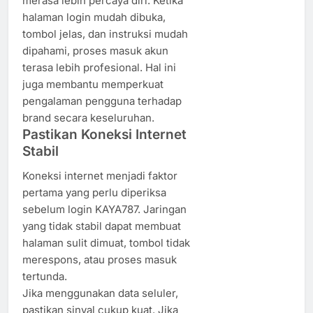
merasa lebih percaya diri. Ketika
halaman login mudah dibuka,
tombol jelas, dan instruksi mudah
dipahami, proses masuk akun
terasa lebih profesional. Hal ini
juga membantu memperkuat
pengalaman pengguna terhadap
brand secara keseluruhan.
Pastikan Koneksi Internet
Stabil
Koneksi internet menjadi faktor
pertama yang perlu diperiksa
sebelum login KAYA787. Jaringan
yang tidak stabil dapat membuat
halaman sulit dimuat, tombol tidak
merespons, atau proses masuk
tertunda.
Jika menggunakan data seluler,
pastikan sinyal cukup kuat. Jika