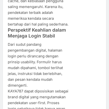
cache, dan kebiasaan pengguna
saling memengaruhi. Karena itu,
pendekatan terbaik adalah
memeriksa kendala secara
bertahap dari hal paling sederhana.
Perspektif Keahlian dalam
Menjaga Login Stabil
Dari sudut pandang
pengembangan digital, halaman
login perlu dirancang dengan
prinsip usability. Formulir harus
mudah dipahami, tombol terlihat
jelas, instruksi tidak berlebihan,
dan pesan kendala mudah
dimengerti.
KAYA787 dapat diposisikan sebagai
brand digital yang mengutamakan
pendekatan user-first. Proses
login sebaiknya tidak hanya aman,