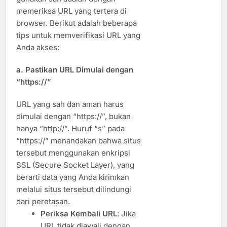
memeriksa URL yang tertera di
browser. Berikut adalah beberapa
tips untuk memverifikasi URL yang
Anda akses:
a.
Pastikan URL Dimulai dengan
“https://”
URL yang sah dan aman harus
dimulai dengan “https://”, bukan
hanya “http://”. Huruf “s” pada
“https://” menandakan bahwa situs
tersebut menggunakan enkripsi
SSL (Secure Socket Layer), yang
berarti data yang Anda kirimkan
melalui situs tersebut dilindungi
dari peretasan.
Periksa Kembali URL
: Jika
URL tidak diawali dengan