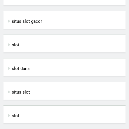
situs slot gacor
slot
slot dana
situs slot
slot