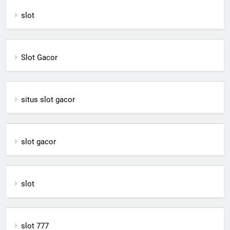
slot
Slot Gacor
situs slot gacor
slot gacor
slot
slot 777