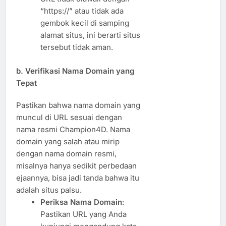
“https://” atau tidak ada
gembok kecil di samping
alamat situs, ini berarti situs
tersebut tidak aman.
b.
Verifikasi Nama Domain yang
Tepat
Pastikan bahwa nama domain yang
muncul di URL sesuai dengan
nama resmi Champion4D. Nama
domain yang salah atau mirip
dengan nama domain resmi,
misalnya hanya sedikit perbedaan
ejaannya, bisa jadi tanda bahwa itu
adalah situs palsu.
Periksa Nama Domain
:
Pastikan URL yang Anda