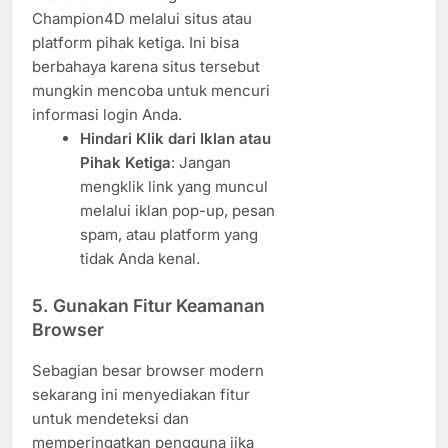
Champion4D melalui situs atau
platform pihak ketiga. Ini bisa
berbahaya karena situs tersebut
mungkin mencoba untuk mencuri
informasi login Anda.
Hindari Klik dari Iklan atau
Pihak Ketiga
: Jangan
mengklik link yang muncul
melalui iklan pop-up, pesan
spam, atau platform yang
tidak Anda kenal.
5.
Gunakan Fitur Keamanan
Browser
Sebagian besar browser modern
sekarang ini menyediakan fitur
untuk mendeteksi dan
memperingatkan pengguna jika