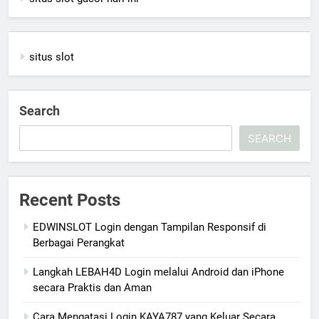
situs slot
Search
SEARCH
Recent Posts
EDWINSLOT Login dengan Tampilan Responsif di
Berbagai Perangkat
Langkah LEBAH4D Login melalui Android dan iPhone
secara Praktis dan Aman
Cara Mengatasi Login KAYA787 yang Keluar Secara