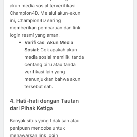
akun media sosial terverifikasi
Champion4D. Melalui akun-akun
ini, Champion4D sering
memberikan pembaruan dan link
login resmi yang aman.
Verifikasi Akun Media
Sosial
: Cek apakah akun
media sosial memiliki tanda
centang biru atau tanda
verifikasi lain yang
menunjukkan bahwa akun
tersebut sah.
4.
Hati-hati dengan Tautan
dari Pihak Ketiga
Banyak situs yang tidak sah atau
penipuan mencoba untuk
menawarkan link login