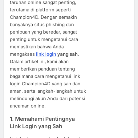
taruhan online sangat penting,
terutama di platform seperti
Champion4D. Dengan semakin
banyaknya situs phishing dan
penipuan yang beredar, sangat
penting untuk mengetahui cara
memastikan bahwa Anda
mengakses
link login
yang sah
.
Dalam artikel ini, kami akan
memberikan panduan tentang
bagaimana cara mengetahui link
login Champion4D yang sah dan
aman, serta langkah-langkah untuk
melindungi akun Anda dari potensi
ancaman online.
1.
Memahami Pentingnya
Link Login yang Sah