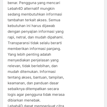
benar. Pengguna yang mencari
Lebah4D alternatif mungkin
sedang membutuhkan informasi
tambahan terkait akses. Semua
kebutuhan ini harus dijawab
dengan penyajian informasi yang
rapi, netral, dan mudah dipahami.
Transparansi tidak selalu berarti
memberikan informasi panjang.
Yang lebih penting adalah
menyediakan penjelasan yang
relevan, tidak berlebihan, dan
mudah ditemukan. Informasi
tentang akses, bantuan, tampilan,
keamanan, dan panduan dasar
sebaiknya ditempatkan secara
logis agar pengguna tidak merasa
dibiarkan menebak.
Lebah4D dapat memperkuat citra