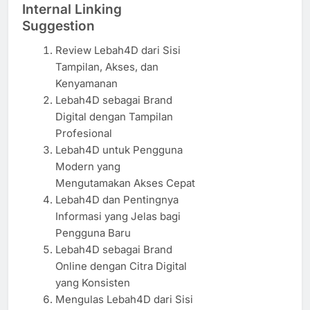
Internal Linking
Suggestion
Review Lebah4D dari Sisi
Tampilan, Akses, dan
Kenyamanan
Lebah4D sebagai Brand
Digital dengan Tampilan
Profesional
Lebah4D untuk Pengguna
Modern yang
Mengutamakan Akses Cepat
Lebah4D dan Pentingnya
Informasi yang Jelas bagi
Pengguna Baru
Lebah4D sebagai Brand
Online dengan Citra Digital
yang Konsisten
Mengulas Lebah4D dari Sisi