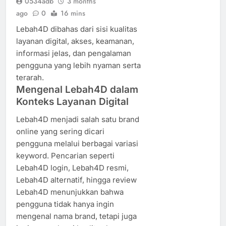
0534adb
3 months
ago
0
16 mins
Lebah4D dibahas dari sisi kualitas
layanan digital, akses, keamanan,
informasi jelas, dan pengalaman
pengguna yang lebih nyaman serta
terarah.
Mengenal Lebah4D dalam
Konteks Layanan Digital
Lebah4D menjadi salah satu brand
online yang sering dicari
pengguna melalui berbagai variasi
keyword. Pencarian seperti
Lebah4D login, Lebah4D resmi,
Lebah4D alternatif, hingga review
Lebah4D menunjukkan bahwa
pengguna tidak hanya ingin
mengenal nama brand, tetapi juga