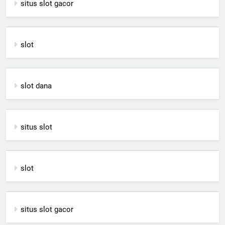
situs slot gacor
slot
slot dana
situs slot
slot
situs slot gacor