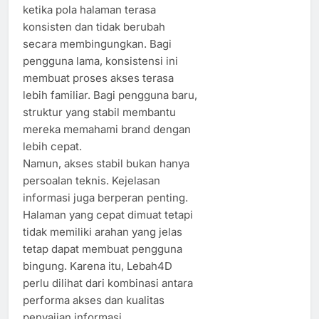
ketika pola halaman terasa
konsisten dan tidak berubah
secara membingungkan. Bagi
pengguna lama, konsistensi ini
membuat proses akses terasa
lebih familiar. Bagi pengguna baru,
struktur yang stabil membantu
mereka memahami brand dengan
lebih cepat.
Namun, akses stabil bukan hanya
persoalan teknis. Kejelasan
informasi juga berperan penting.
Halaman yang cepat dimuat tetapi
tidak memiliki arahan yang jelas
tetap dapat membuat pengguna
bingung. Karena itu, Lebah4D
perlu dilihat dari kombinasi antara
performa akses dan kualitas
penyajian informasi.