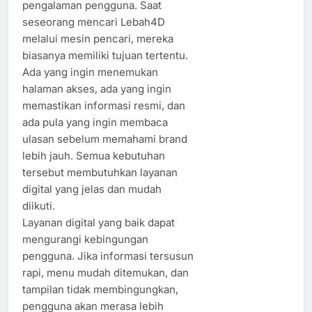
pengalaman pengguna. Saat
seseorang mencari Lebah4D
melalui mesin pencari, mereka
biasanya memiliki tujuan tertentu.
Ada yang ingin menemukan
halaman akses, ada yang ingin
memastikan informasi resmi, dan
ada pula yang ingin membaca
ulasan sebelum memahami brand
lebih jauh. Semua kebutuhan
tersebut membutuhkan layanan
digital yang jelas dan mudah
diikuti.
Layanan digital yang baik dapat
mengurangi kebingungan
pengguna. Jika informasi tersusun
rapi, menu mudah ditemukan, dan
tampilan tidak membingungkan,
pengguna akan merasa lebih