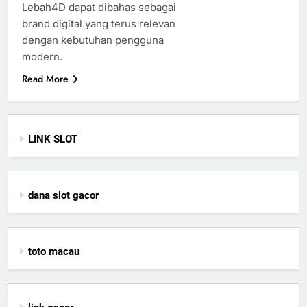
Lebah4D dapat dibahas sebagai
brand digital yang terus relevan
dengan kebutuhan pengguna
modern.
Read More
LINK SLOT
dana slot gacor
toto macau