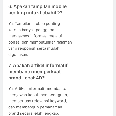
6. Apakah tampilan mobile
penting untuk Lebah4D?
Ya. Tampilan mobile penting
karena banyak pengguna
mengakses informasi melalui
ponsel dan membutuhkan halaman
yang responsif serta mudah
digunakan.
7. Apakah artikel informatif
membantu memperkuat
brand Lebah4D?
Ya. Artikel informatif membantu
menjawab kebutuhan pengguna,
memperluas relevansi keyword,
dan membangun pemahaman
brand secara lebih lengkap.