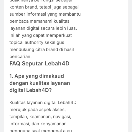
konten brand, tetapi juga sebagai
sumber informasi yang membantu
pembaca memahami kualitas
layanan digital secara lebih luas.
Inilah yang dapat memperkuat
topical authority sekaligus
mendukung citra brand di hasil
pencarian.
FAQ Seputar Lebah4D
1. Apa yang dimaksud
dengan kualitas layanan
digital Lebah4D?
Kualitas layanan digital Lebah4D
merujuk pada aspek akses,
tampilan, keamanan, navigasi,
informasi, dan kenyamanan
pengguna saat mengenal atau