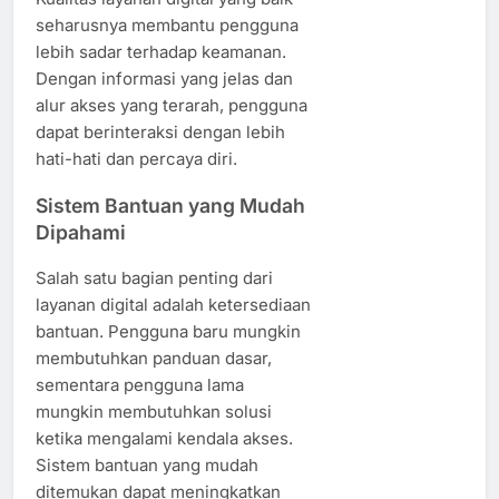
seharusnya membantu pengguna
lebih sadar terhadap keamanan.
Dengan informasi yang jelas dan
alur akses yang terarah, pengguna
dapat berinteraksi dengan lebih
hati-hati dan percaya diri.
Sistem Bantuan yang Mudah
Dipahami
Salah satu bagian penting dari
layanan digital adalah ketersediaan
bantuan. Pengguna baru mungkin
membutuhkan panduan dasar,
sementara pengguna lama
mungkin membutuhkan solusi
ketika mengalami kendala akses.
Sistem bantuan yang mudah
ditemukan dapat meningkatkan