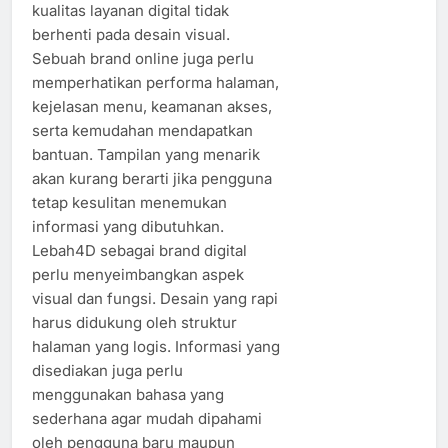
kualitas layanan digital tidak
berhenti pada desain visual.
Sebuah brand online juga perlu
memperhatikan performa halaman,
kejelasan menu, keamanan akses,
serta kemudahan mendapatkan
bantuan. Tampilan yang menarik
akan kurang berarti jika pengguna
tetap kesulitan menemukan
informasi yang dibutuhkan.
Lebah4D sebagai brand digital
perlu menyeimbangkan aspek
visual dan fungsi. Desain yang rapi
harus didukung oleh struktur
halaman yang logis. Informasi yang
disediakan juga perlu
menggunakan bahasa yang
sederhana agar mudah dipahami
oleh pengguna baru maupun