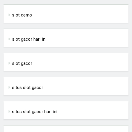
slot demo
slot gacor hari ini
slot gacor
situs slot gacor
situs slot gacor hari ini