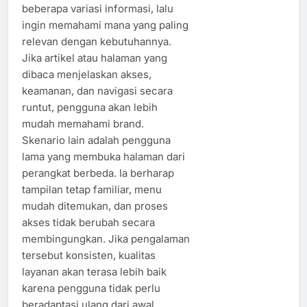
beberapa variasi informasi, lalu
ingin memahami mana yang paling
relevan dengan kebutuhannya.
Jika artikel atau halaman yang
dibaca menjelaskan akses,
keamanan, dan navigasi secara
runtut, pengguna akan lebih
mudah memahami brand.
Skenario lain adalah pengguna
lama yang membuka halaman dari
perangkat berbeda. Ia berharap
tampilan tetap familiar, menu
mudah ditemukan, dan proses
akses tidak berubah secara
membingungkan. Jika pengalaman
tersebut konsisten, kualitas
layanan akan terasa lebih baik
karena pengguna tidak perlu
beradaptasi ulang dari awal.