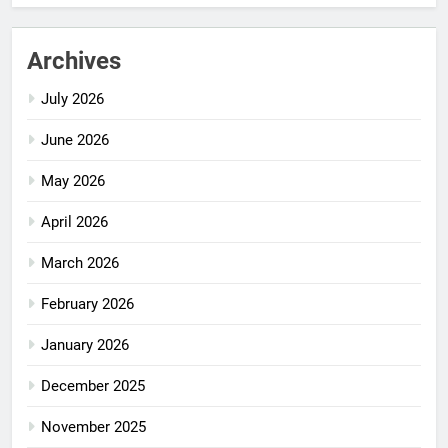
Archives
July 2026
June 2026
May 2026
April 2026
March 2026
February 2026
January 2026
December 2025
November 2025