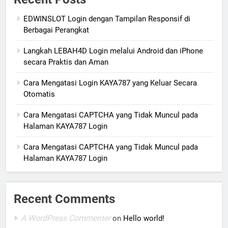
EDWINSLOT Login dengan Tampilan Responsif di
Berbagai Perangkat
Langkah LEBAH4D Login melalui Android dan iPhone
secara Praktis dan Aman
Cara Mengatasi Login KAYA787 yang Keluar Secara
Otomatis
Cara Mengatasi CAPTCHA yang Tidak Muncul pada
Halaman KAYA787 Login
Cara Mengatasi CAPTCHA yang Tidak Muncul pada
Halaman KAYA787 Login
Recent Comments
A WordPress Commenter
on
Hello world!