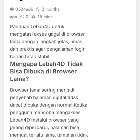
0534adb
2 months
ago
0
15 mins
Panduan Lebah4D untuk
mengatasi akses gagal di browser
lama dengan langkah jelas, aman,
dan praktis agar pengalaman login
harian tetap stabil.
Mengapa Lebah4D Tidak
Bisa Dibuka di Browser
Lama?
Browser lama sering menjadi
penyebab halaman digital tidak
dapat dibuka dengan normal.Ketika
pengguna mencoba mengakses
Lebah4D melalui browser yang
jarang diperbarui, halaman bisa
memuat terlalu lama, tampilan tidak