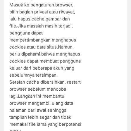
Masuk ke pengaturan browser,
pilih bagian privasi atau riwayat,
lalu hapus cache gambar dan
file.Jika masalah masih terjadi,
pengguna dapat
mempertimbangkan menghapus
cookies atau data situs.Namun,
perlu dipahami bahwa menghapus
cookies dapat membuat pengguna
keluar dari beberapa akun yang
sebelumnya tersimpan.
Setelah cache dibersihkan, restart
browser sebelum mencoba
lagi.Langkah ini membantu
browser mengambil ulang data
halaman dari awal sehingga
tampilan lebih segar dan tidak
memakai file lama yang berpotensi