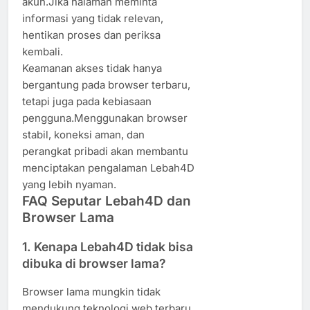
akun.Jika halaman meminta
informasi yang tidak relevan,
hentikan proses dan periksa
kembali.
Keamanan akses tidak hanya
bergantung pada browser terbaru,
tetapi juga pada kebiasaan
pengguna.Menggunakan browser
stabil, koneksi aman, dan
perangkat pribadi akan membantu
menciptakan pengalaman Lebah4D
yang lebih nyaman.
FAQ Seputar Lebah4D dan
Browser Lama
1. Kenapa Lebah4D tidak bisa
dibuka di browser lama?
Browser lama mungkin tidak
mendukung teknologi web terbaru,