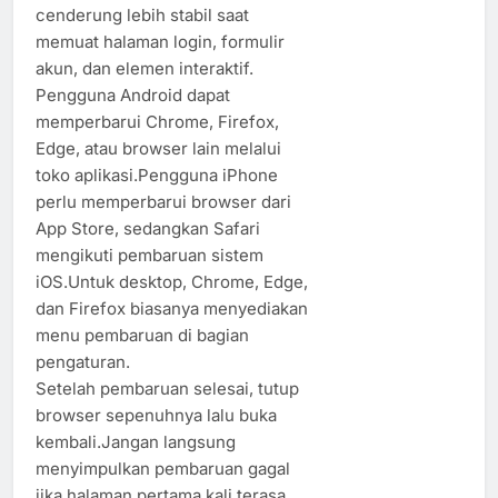
cenderung lebih stabil saat
memuat halaman login, formulir
akun, dan elemen interaktif.
Pengguna Android dapat
memperbarui Chrome, Firefox,
Edge, atau browser lain melalui
toko aplikasi.Pengguna iPhone
perlu memperbarui browser dari
App Store, sedangkan Safari
mengikuti pembaruan sistem
iOS.Untuk desktop, Chrome, Edge,
dan Firefox biasanya menyediakan
menu pembaruan di bagian
pengaturan.
Setelah pembaruan selesai, tutup
browser sepenuhnya lalu buka
kembali.Jangan langsung
menyimpulkan pembaruan gagal
jika halaman pertama kali terasa