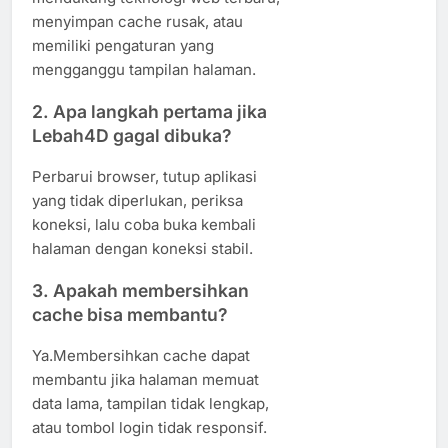
menyimpan cache rusak, atau
memiliki pengaturan yang
mengganggu tampilan halaman.
2. Apa langkah pertama jika
Lebah4D gagal dibuka?
Perbarui browser, tutup aplikasi
yang tidak diperlukan, periksa
koneksi, lalu coba buka kembali
halaman dengan koneksi stabil.
3. Apakah membersihkan
cache bisa membantu?
Ya.Membersihkan cache dapat
membantu jika halaman memuat
data lama, tampilan tidak lengkap,
atau tombol login tidak responsif.