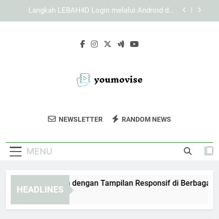
Skip
Cara Mengatasi Login KAYA787 yang Keluar
to
Secara Otomatis
content
Cara Mengatasi CAPTCHA yang Tidak Muncul
pada Halaman KAYA787 Login
EDWINSLOT Login dengan Tampilan Responsif di
Berbagai Perangkat
Langkah LEBAH4D Login melalui Android dan
iPhone secara Praktis dan Aman
Cara Mengatasi Login KAYA787 yang Keluar
Secara Otomatis
You Movise
Temukan Film Terbaru Dan Berbagai Konten
Cara Mengatasi CAPTCHA yang Tidak Muncul
NEWSLETTER
RANDOM NEWS
pada Halaman KAYA787 Login
Hiburan Di You Movise. Tempatnya Untuk
Hiburan Berkualitas.
MENU
WINSLOT Login dengan Tampilan Responsif di Berbagai Pera
HEADLINES
Weeks Ago