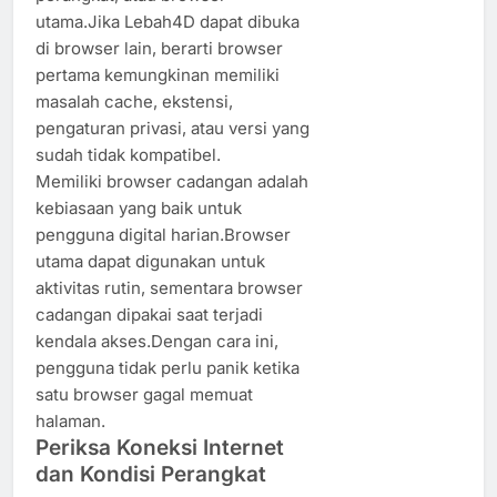
utama.Jika Lebah4D dapat dibuka
di browser lain, berarti browser
pertama kemungkinan memiliki
masalah cache, ekstensi,
pengaturan privasi, atau versi yang
sudah tidak kompatibel.
Memiliki browser cadangan adalah
kebiasaan yang baik untuk
pengguna digital harian.Browser
utama dapat digunakan untuk
aktivitas rutin, sementara browser
cadangan dipakai saat terjadi
kendala akses.Dengan cara ini,
pengguna tidak perlu panik ketika
satu browser gagal memuat
halaman.
Periksa Koneksi Internet
dan Kondisi Perangkat