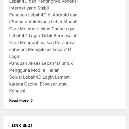
Lebah4D dan Pentingnya Koneksi
Internet yang Stabil
Panduan Lebah4D di Android dan
iPhone untuk Akses Lebih Mudah
Cara Membersihkan Cache agar
Lebah4D Login Tidak Bermasalah
Cara Mengoptimalkan Perangkat
sebelum Mengakses Lebah4D
Login
Panduan Akses Lebah4D untuk
Pengguna Mobile Harian
Solusi Lebah4D Login Lambat
karena Cache, Browser, atau
Koneksi
Read More
LINK SLOT