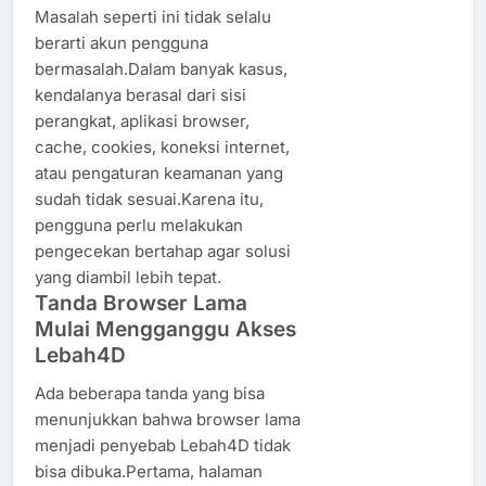
Masalah seperti ini tidak selalu
berarti akun pengguna
bermasalah.Dalam banyak kasus,
kendalanya berasal dari sisi
perangkat, aplikasi browser,
cache, cookies, koneksi internet,
atau pengaturan keamanan yang
sudah tidak sesuai.Karena itu,
pengguna perlu melakukan
pengecekan bertahap agar solusi
yang diambil lebih tepat.
Tanda Browser Lama
Mulai Mengganggu Akses
Lebah4D
Ada beberapa tanda yang bisa
menunjukkan bahwa browser lama
menjadi penyebab Lebah4D tidak
bisa dibuka.Pertama, halaman