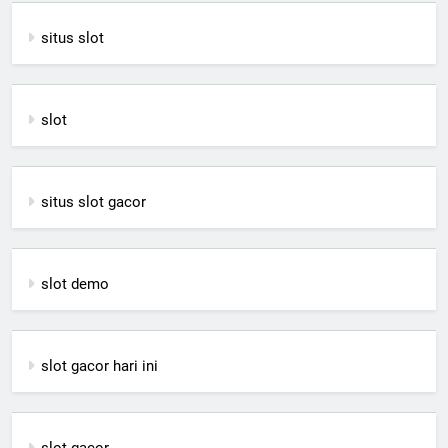
situs slot
slot
situs slot gacor
slot demo
slot gacor hari ini
slot gacor