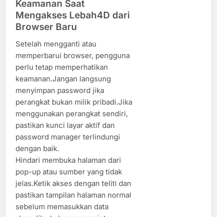
Keamanan Saat
Mengakses Lebah4D dari
Browser Baru
Setelah mengganti atau
memperbarui browser, pengguna
perlu tetap memperhatikan
keamanan.Jangan langsung
menyimpan password jika
perangkat bukan milik pribadi.Jika
menggunakan perangkat sendiri,
pastikan kunci layar aktif dan
password manager terlindungi
dengan baik.
Hindari membuka halaman dari
pop-up atau sumber yang tidak
jelas.Ketik akses dengan teliti dan
pastikan tampilan halaman normal
sebelum memasukkan data