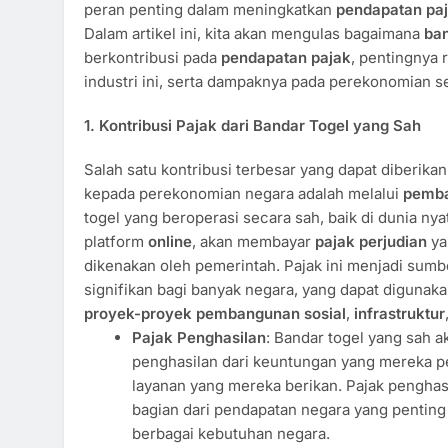
peran penting dalam meningkatkan
pendapatan pa
Dalam artikel ini, kita akan mengulas bagaimana
ban
berkontribusi pada
pendapatan pajak
, pentingnya 
industri ini, serta dampaknya pada perekonomian s
1.
Kontribusi Pajak dari Bandar Togel yang Sah
Salah satu kontribusi terbesar yang dapat diberikan
kepada perekonomian negara adalah melalui
pemba
togel yang beroperasi secara sah, baik di dunia ny
platform
online
, akan membayar
pajak perjudian
ya
dikenakan oleh pemerintah. Pajak ini menjadi sum
signifikan bagi banyak negara, yang dapat digunak
proyek-proyek pembangunan sosial
,
infrastruktur
Pajak Penghasilan
: Bandar togel yang sah 
penghasilan dari keuntungan yang mereka pe
layanan yang mereka berikan. Pajak penghasi
bagian dari pendapatan negara yang pentin
berbagai kebutuhan negara.