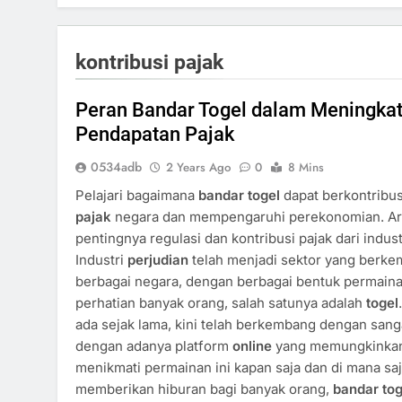
kontribusi pajak
Peran Bandar Togel dalam Meningka
Pendapatan Pajak
0534adb
2 Years Ago
0
8 Mins
Pelajari bagaimana
bandar togel
dapat berkontribu
pajak
negara dan mempengaruhi perekonomian. Arti
pentingnya regulasi dan kontribusi pajak dari indust
Industri
perjudian
telah menjadi sektor yang berke
berbagai negara, dengan berbagai bentuk permain
perhatian banyak orang, salah satunya adalah
togel
ada sejak lama, kini telah berkembang dengan sang
dengan adanya platform
online
yang memungkinkan
menikmati permainan ini kapan saja dan di mana saj
memberikan hiburan bagi banyak orang,
bandar tog