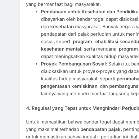
yang bermanfaat bagi masyarakat.
Pendanaan untuk Kesehatan dan Pendidika
dibayarkan oleh bandar togel dapat dialokas
dan
kesehatan
masyarakat. Banyak negara 
pendapatan dari pajak perjudian untuk meni
sosial, seperti
program rehabilitasi kecandu
kesehatan mental
, serta mendanai
program 
dapat meningkatkan kualitas hidup masyarak
Proyek Pembangunan Sosial
: Selain itu, b
dialokasikan untuk proyek-proyek yang dap
kualitas hidup masyarakat, seperti
perumaha
pengentasan kemiskinan
, dan
pembangunan 
lainnya yang memberi manfaat langsung kep
4.
Regulasi yang Tepat untuk Menghindari Perjudia
Untuk memastikan bahwa bandar togel dapat membe
yang maksimal terhadap
pendapatan pajak
, pentin
untuk memastikan bahwa industri perjudian ini diat