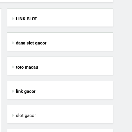
LINK SLOT
dana slot gacor
toto macau
link gacor
slot gacor