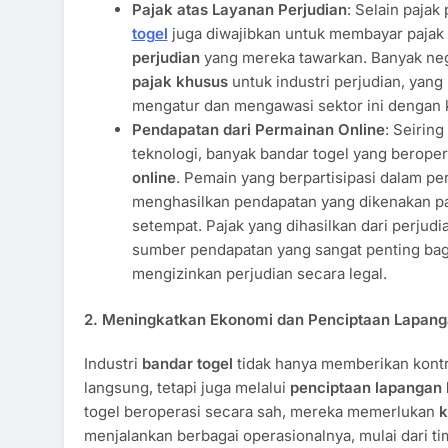
Pajak atas Layanan Perjudian
: Selain pajak
togel
juga diwajibkan untuk membayar pajak
perjudian
yang mereka tawarkan. Banyak n
pajak khusus
untuk industri perjudian, yang
mengatur dan mengawasi sektor ini dengan k
Pendapatan dari Permainan Online
: Seirin
teknologi, banyak bandar togel yang beroper
online
. Pemain yang berpartisipasi dalam per
menghasilkan pendapatan yang dikenakan pa
setempat. Pajak yang dihasilkan dari perjudia
sumber pendapatan yang sangat penting bag
mengizinkan perjudian secara legal.
2.
Meningkatkan Ekonomi dan Penciptaan Lapang
Industri
bandar togel
tidak hanya memberikan kontri
langsung, tetapi juga melalui
penciptaan lapangan 
togel beroperasi secara sah, mereka memerlukan
menjalankan berbagai operasionalnya, mulai dari t