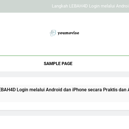
Langkah LEBAH4D Login melalui Androi
Cara Mengatasi Login
Cara Mengatasi CAPTCHA yang Tidak
EDWINSLOT Login dengan Tampi
 Movise
ilm Terbaru Dan Berbagai Konten Hiburan Di You Movise. Temp
Langkah LEBAH4D Login melalui Androi
SAMPLE PAGE
Cara Mengatasi Login
Cara Mengatasi CAPTCHA yang Tidak
 melalui Android dan iPhone secara Praktis dan Aman