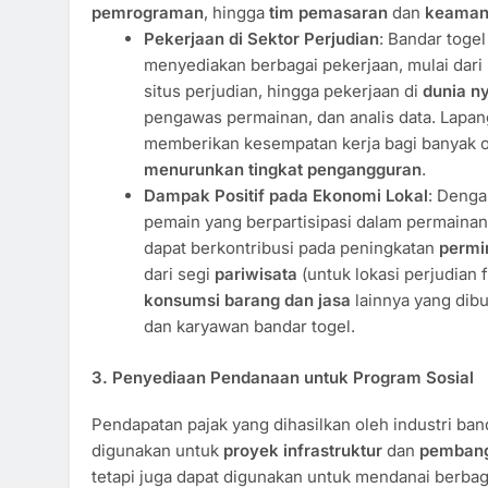
pemrograman
, hingga
tim pemasaran
dan
keaman
Pekerjaan di Sektor Perjudian
: Bandar togel
menyediakan berbagai pekerjaan, mulai dari 
situs perjudian, hingga pekerjaan di
dunia n
pengawas permainan, dan analis data. Lapan
memberikan kesempatan kerja bagi banyak
menurunkan tingkat pengangguran
.
Dampak Positif pada Ekonomi Lokal
: Denga
pemain yang berpartisipasi dalam permainan 
dapat berkontribusi pada peningkatan
permi
dari segi
pariwisata
(untuk lokasi perjudian f
konsumsi barang dan jasa
lainnya yang dib
dan karyawan bandar togel.
3.
Penyediaan Pendanaan untuk Program Sosial
Pendapatan pajak yang dihasilkan oleh industri ban
digunakan untuk
proyek infrastruktur
dan
pembang
tetapi juga dapat digunakan untuk mendanai berbag