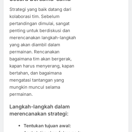
Strategi yang baik datang dari
kolaborasi tim. Sebelum
pertandingan dimulai, sangat
penting untuk berdiskusi dan
merencanakan langkah-langkah
yang akan diambil dalam
permainan. Rencanakan
bagaimana tim akan bergerak,
kapan harus menyerang, kapan
bertahan, dan bagaimana
mengatasi tantangan yang
mungkin muncul selama
permainan.
Langkah-langkah dalam
merencanakan strategi:
Tentukan tujuan awal: