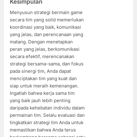
Kesimpulan
Menyusun strategi bermain game
secara tim yang solid memerlukan
koordinasi yang baik, komunikasi
yang jelas, dan perencanaan yang
matang. Dengan menetapkan
peran yang jelas, berkomunikasi
secara efektif, merencanakan
strategi bersama-sama, dan fokus
pada sinergi tim, Anda dapat
menciptakan tim yang kuat dan
siap untuk meraih kemenangan.
Ingatlah bahwa kerja sama tim
yang baik jauh lebih penting
daripada kehebatan individu dalam
permainan tim. Selalu evaluasi dan
tingkatkan strategi tim Anda untuk
memastikan bahwa Anda terus