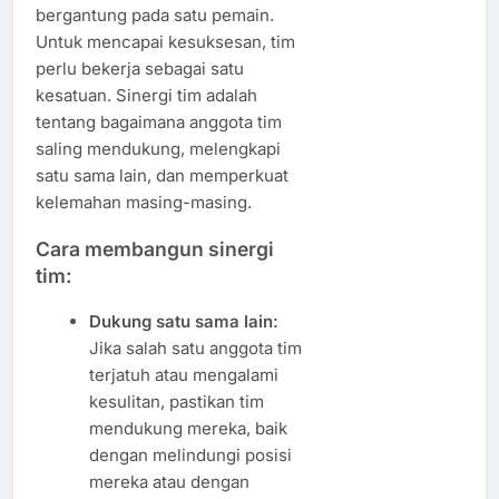
bergantung pada satu pemain.
Untuk mencapai kesuksesan, tim
perlu bekerja sebagai satu
kesatuan. Sinergi tim adalah
tentang bagaimana anggota tim
saling mendukung, melengkapi
satu sama lain, dan memperkuat
kelemahan masing-masing.
Cara membangun sinergi
tim:
Dukung satu sama lain:
Jika salah satu anggota tim
terjatuh atau mengalami
kesulitan, pastikan tim
mendukung mereka, baik
dengan melindungi posisi
mereka atau dengan