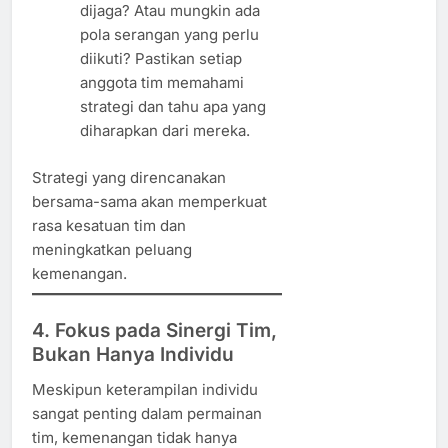
dijaga? Atau mungkin ada
pola serangan yang perlu
diikuti? Pastikan setiap
anggota tim memahami
strategi dan tahu apa yang
diharapkan dari mereka.
Strategi yang direncanakan
bersama-sama akan memperkuat
rasa kesatuan tim dan
meningkatkan peluang
kemenangan.
4. Fokus pada Sinergi Tim,
Bukan Hanya Individu
Meskipun keterampilan individu
sangat penting dalam permainan
tim, kemenangan tidak hanya