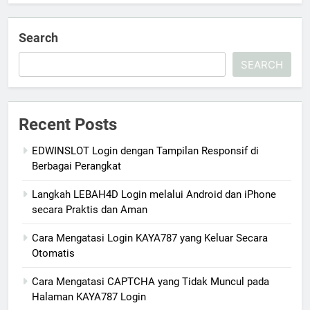
Search
SEARCH
Recent Posts
EDWINSLOT Login dengan Tampilan Responsif di
Berbagai Perangkat
Langkah LEBAH4D Login melalui Android dan iPhone
secara Praktis dan Aman
Cara Mengatasi Login KAYA787 yang Keluar Secara
Otomatis
Cara Mengatasi CAPTCHA yang Tidak Muncul pada
Halaman KAYA787 Login