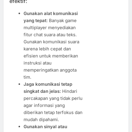
efektif:
Gunakan alat komunikasi
yang tepat:
Banyak game
multiplayer menyediakan
fitur chat suara atau teks.
Gunakan komunikasi suara
karena lebih cepat dan
efisien untuk memberikan
instruksi atau
memperingatkan anggota
tim.
Jaga komunikasi tetap
singkat dan jelas:
Hindari
percakapan yang tidak perlu
agar informasi yang
diberikan tetap terfokus dan
mudah dipahami.
Gunakan sinyal atau