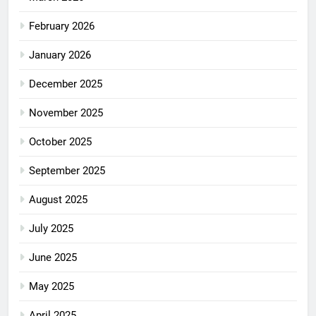
February 2026
January 2026
December 2025
November 2025
October 2025
September 2025
August 2025
July 2025
June 2025
May 2025
April 2025