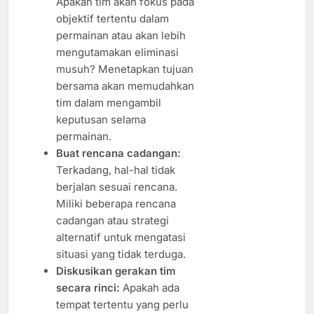
Apakah tim akan fokus pada
objektif tertentu dalam
permainan atau akan lebih
mengutamakan eliminasi
musuh? Menetapkan tujuan
bersama akan memudahkan
tim dalam mengambil
keputusan selama
permainan.
Buat rencana cadangan:
Terkadang, hal-hal tidak
berjalan sesuai rencana.
Miliki beberapa rencana
cadangan atau strategi
alternatif untuk mengatasi
situasi yang tidak terduga.
Diskusikan gerakan tim
secara rinci:
Apakah ada
tempat tertentu yang perlu