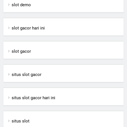
slot demo
slot gacor hari ini
slot gacor
situs slot gacor
situs slot gacor hari ini
situs slot