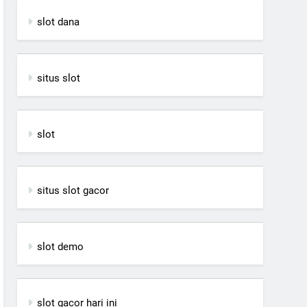
slot dana
situs slot
slot
situs slot gacor
slot demo
slot gacor hari ini