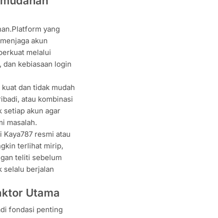
Kemudahan
an.Platform yang
 menjaga akun
perkuat melalui
 dan kebiasaan login
kuat dan tidak mudah
ibadi, atau kombinasi
 setiap akun agar
mi masalah.
ri Kaya787 resmi atau
kin terlihat mirip,
an teliti sebelum
selalu berjalan
aktor Utama
i fondasi penting