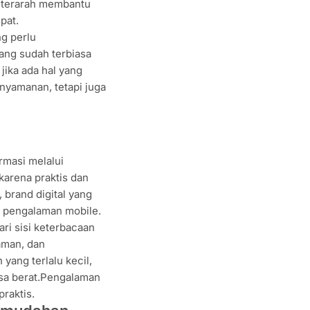
n terarah membantu
pat.
ng perlu
ang sudah terbiasa
jika ada hal yang
nyamanan, tetapi juga
masi melalui
karena praktis dan
 brand digital yang
 pengalaman mobile.
ari sisi keterbacaan
aman, dan
yang terlalu kecil,
asa berat.Pengalaman
raktis.