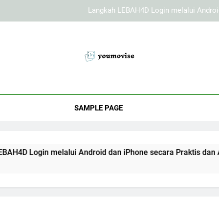
Langkah LEBAH4D Login melalui Androi
Cara Mengatasi Login
Cara Mengatasi CAPTCHA yang Tidak
EDWINSLOT Login dengan Tampi
 Movise
ilm Terbaru Dan Berbagai Konten Hiburan Di You Movise. Temp
Langkah LEBAH4D Login melalui Androi
SAMPLE PAGE
Cara Mengatasi Login
Cara Mengatasi CAPTCHA yang Tidak
 melalui Android dan iPhone secara Praktis dan Aman