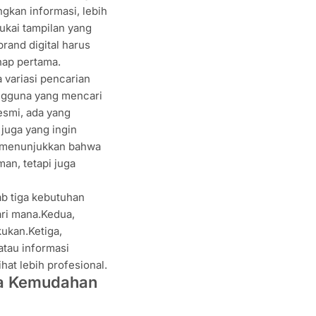
gkan informasi, lebih
ukai tampilan yang
rand digital harus
hap pertama.
 variasi pencarian
ngguna yang mencari
esmi, ada yang
 juga yang ingin
 menunjukkan bahwa
n, tetapi juga
b tiga kebutuhan
ari mana.Kedua,
ukan.Ketiga,
tau informasi
ihat lebih profesional.
ada Kemudahan