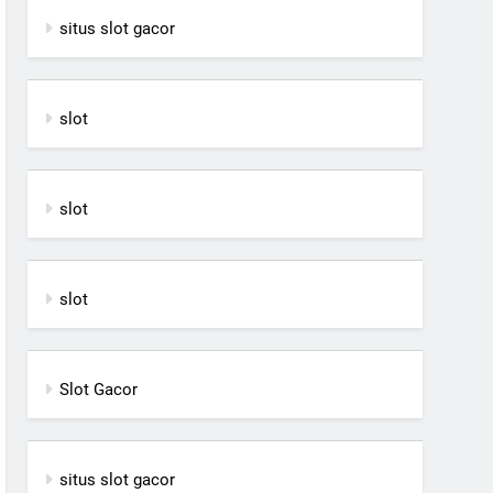
situs slot gacor
slot
slot
slot
Slot Gacor
situs slot gacor