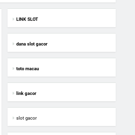
LINK SLOT
dana slot gacor
toto macau
link gacor
slot gacor