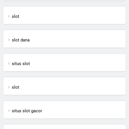
slot
slot dana
situs slot
slot
situs slot gacor