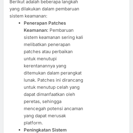
Berikut adalah beberapa langkah
yang dilakukan dalam pembaruan
sistem keamanan:
Penerapan Patches
Keamanan:
Pembaruan
sistem keamanan sering kali
melibatkan penerapan
patches atau perbaikan
untuk menutupi
kerentanannya yang
ditemukan dalam perangkat
lunak. Patches ini dirancang
untuk menutup celah yang
dapat dimanfaatkan oleh
peretas, sehingga
mencegah potensi ancaman
yang dapat merusak
platform.
Peningkatan Sistem