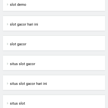
slot demo
slot gacor hari ini
slot gacor
situs slot gacor
situs slot gacor hari ini
situs slot