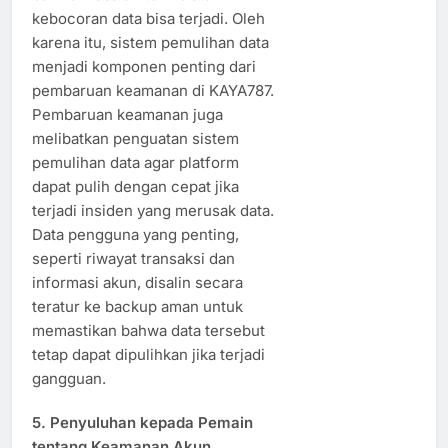
kebocoran data bisa terjadi. Oleh
karena itu, sistem pemulihan data
menjadi komponen penting dari
pembaruan keamanan di KAYA787.
Pembaruan keamanan juga
melibatkan penguatan sistem
pemulihan data agar platform
dapat pulih dengan cepat jika
terjadi insiden yang merusak data.
Data pengguna yang penting,
seperti riwayat transaksi dan
informasi akun, disalin secara
teratur ke backup aman untuk
memastikan bahwa data tersebut
tetap dapat dipulihkan jika terjadi
gangguan.
5.
Penyuluhan kepada Pemain
tentang Keamanan Akun