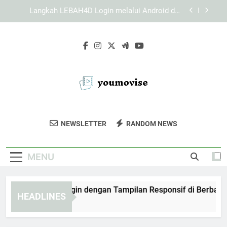
Skip
Langkah LEBAH4D Login melalui Android dan
to
iPhone secara Praktis dan Aman
content
Cara Mengatasi Login KAYA787 yang Keluar
Secara Otomatis
Cara Mengatasi CAPTCHA yang Tidak Muncul
pada Halaman KAYA787 Login
EDWINSLOT Login dengan Tampilan Responsif di
Berbagai Perangkat
Langkah LEBAH4D Login melalui Android dan
iPhone secara Praktis dan Aman
You Movise
Temukan Film Terbaru Dan Berbagai Konten
Cara Mengatasi Login KAYA787 yang Keluar
NEWSLETTER
RANDOM NEWS
Secara Otomatis
Hiburan Di You Movise. Tempatnya Untuk
Hiburan Berkualitas.
Cara Mengatasi CAPTCHA yang Tidak Muncul
pada Halaman KAYA787 Login
MENU
EDWINSLOT Login dengan Tampilan Responsif di Berbagai P
HEADLINES
2 Weeks Ago