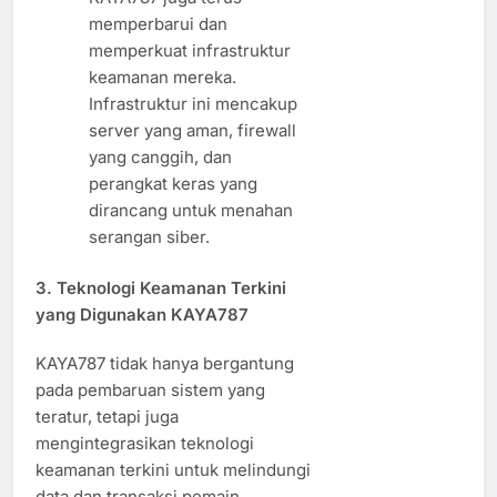
memperbarui dan
memperkuat infrastruktur
keamanan mereka.
Infrastruktur ini mencakup
server yang aman, firewall
yang canggih, dan
perangkat keras yang
dirancang untuk menahan
serangan siber.
3.
Teknologi Keamanan Terkini
yang Digunakan KAYA787
KAYA787 tidak hanya bergantung
pada pembaruan sistem yang
teratur, tetapi juga
mengintegrasikan teknologi
keamanan terkini untuk melindungi
data dan transaksi pemain.