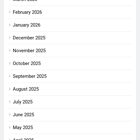
February 2026
January 2026
December 2025
November 2025
October 2025
September 2025
August 2025
July 2025
June 2025
May 2025