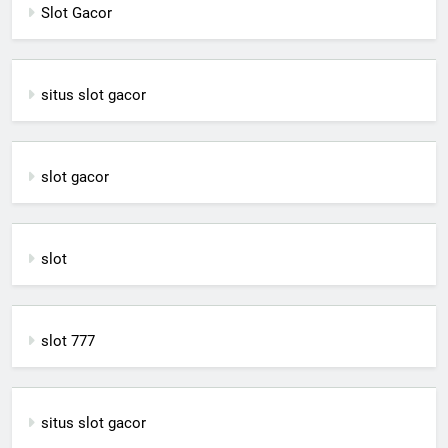
Slot Gacor
situs slot gacor
slot gacor
slot
slot 777
situs slot gacor