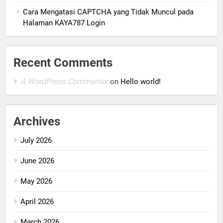
Cara Mengatasi CAPTCHA yang Tidak Muncul pada
Halaman KAYA787 Login
Recent Comments
A WordPress Commenter
on
Hello world!
Archives
July 2026
June 2026
May 2026
April 2026
March 2026