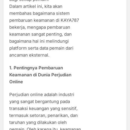
Dalam artikel ini, kita akan
membahas bagaimana sistem
pembaruan keamanan di KAYA787
bekerja, mengapa pembaruan
keamanan sangat penting, dan
bagaimana hal ini melindungi
platform serta data pemain dari
ancaman eksternal.
1.
Pentingnya Pembaruan
Keamanan di Dunia Perjudian
Online
Perjudian online adalah industri
yang sangat bergantung pada
transaksi keuangan yang sensitif,
termasuk setoran, penarikan, dan
taruhan yang dilakukan oleh
pemain. Oleh karena itu, keamanan