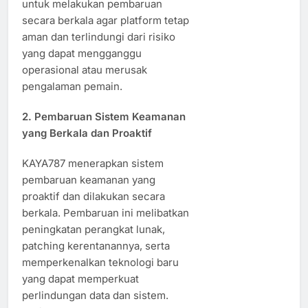
untuk melakukan pembaruan
secara berkala agar platform tetap
aman dan terlindungi dari risiko
yang dapat mengganggu
operasional atau merusak
pengalaman pemain.
2.
Pembaruan Sistem Keamanan
yang Berkala dan Proaktif
KAYA787 menerapkan sistem
pembaruan keamanan yang
proaktif dan dilakukan secara
berkala. Pembaruan ini melibatkan
peningkatan perangkat lunak,
patching kerentanannya, serta
memperkenalkan teknologi baru
yang dapat memperkuat
perlindungan data dan sistem.