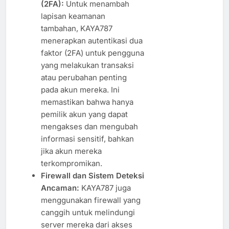
(2FA):
Untuk menambah
lapisan keamanan
tambahan, KAYA787
menerapkan autentikasi dua
faktor (2FA) untuk pengguna
yang melakukan transaksi
atau perubahan penting
pada akun mereka. Ini
memastikan bahwa hanya
pemilik akun yang dapat
mengakses dan mengubah
informasi sensitif, bahkan
jika akun mereka
terkompromikan.
Firewall dan Sistem Deteksi
Ancaman:
KAYA787 juga
menggunakan firewall yang
canggih untuk melindungi
server mereka dari akses