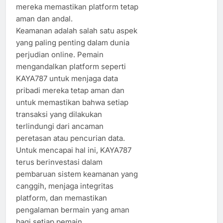
mereka memastikan platform tetap
aman dan andal.
Keamanan adalah salah satu aspek
yang paling penting dalam dunia
perjudian online. Pemain
mengandalkan platform seperti
KAYA787 untuk menjaga data
pribadi mereka tetap aman dan
untuk memastikan bahwa setiap
transaksi yang dilakukan
terlindungi dari ancaman
peretasan atau pencurian data.
Untuk mencapai hal ini, KAYA787
terus berinvestasi dalam
pembaruan sistem keamanan yang
canggih, menjaga integritas
platform, dan memastikan
pengalaman bermain yang aman
bagi setiap pemain.