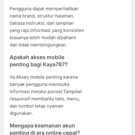
Pengguna dapat memperhatikan
nama brand, struktur halaman,
bahasa instruksi, dan tampilan
yang rapi.Informasi yang konsisten
biasanya lebih mudah dipahami
dan tidak membingungkan.
Apakah akses mobile
penting bagi Kaya787?
Ya.Akses mobile penting karena
banyak pengguna membuka
informasi melalui ponsel.Tampilan
responsif membantu teks, menu,
dan tombol tetap nyaman
digunakan.
Mengapa keamanan akun
penting di era online cepat?