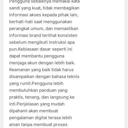
Pengguna sebaiknya memakai kata
sandi yang kuat, tidak membagikan
informasi akses kepada pihak lain,
berhati-hati saat menggunakan
perangkat umum, dan memastikan
informasi brand terlihat konsisten
sebelum mengikuti instruksi apa
pun.Kebiasaan dasar seperti ini
dapat membantu pengguna
menjaga akun dengan lebih baik.
Keamanan yang baik tidak harus
disampaikan dengan bahasa teknis
yang rumit.Pengguna lebih
membutuhkan panduan yang
praktis, tenang, dan langsung ke
inti.Penjelasan yang mudah
dipahami akan membuat
pengalaman digital terasa lebih
aman tanpa membuat proses