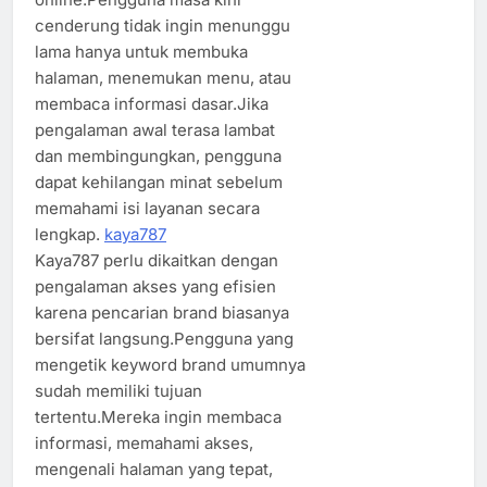
cenderung tidak ingin menunggu
lama hanya untuk membuka
halaman, menemukan menu, atau
membaca informasi dasar.Jika
pengalaman awal terasa lambat
dan membingungkan, pengguna
dapat kehilangan minat sebelum
memahami isi layanan secara
lengkap.
kaya787
Kaya787 perlu dikaitkan dengan
pengalaman akses yang efisien
karena pencarian brand biasanya
bersifat langsung.Pengguna yang
mengetik keyword brand umumnya
sudah memiliki tujuan
tertentu.Mereka ingin membaca
informasi, memahami akses,
mengenali halaman yang tepat,