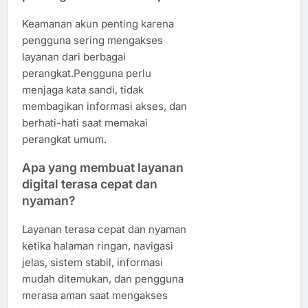
Keamanan akun penting karena
pengguna sering mengakses
layanan dari berbagai
perangkat.Pengguna perlu
menjaga kata sandi, tidak
membagikan informasi akses, dan
berhati-hati saat memakai
perangkat umum.
Apa yang membuat layanan
digital terasa cepat dan
nyaman?
Layanan terasa cepat dan nyaman
ketika halaman ringan, navigasi
jelas, sistem stabil, informasi
mudah ditemukan, dan pengguna
merasa aman saat mengakses