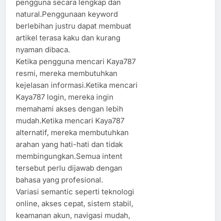
pengguna secara lengkap dan
natural.Penggunaan keyword
berlebihan justru dapat membuat
artikel terasa kaku dan kurang
nyaman dibaca.
Ketika pengguna mencari Kaya787
resmi, mereka membutuhkan
kejelasan informasi.Ketika mencari
Kaya787 login, mereka ingin
memahami akses dengan lebih
mudah.Ketika mencari Kaya787
alternatif, mereka membutuhkan
arahan yang hati-hati dan tidak
membingungkan.Semua intent
tersebut perlu dijawab dengan
bahasa yang profesional.
Variasi semantic seperti teknologi
online, akses cepat, sistem stabil,
keamanan akun, navigasi mudah,