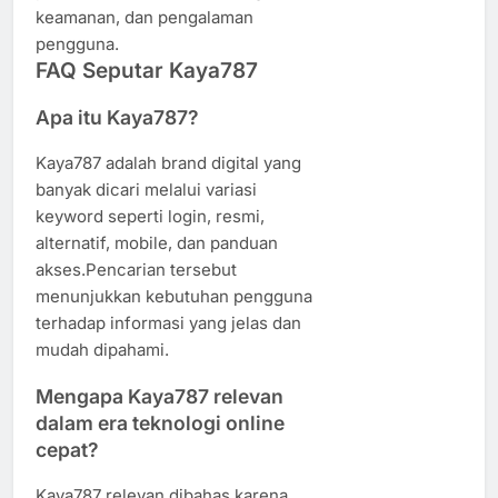
keamanan, dan pengalaman
pengguna.
FAQ Seputar Kaya787
Apa itu Kaya787?
Kaya787 adalah brand digital yang
banyak dicari melalui variasi
keyword seperti login, resmi,
alternatif, mobile, dan panduan
akses.Pencarian tersebut
menunjukkan kebutuhan pengguna
terhadap informasi yang jelas dan
mudah dipahami.
Mengapa Kaya787 relevan
dalam era teknologi online
cepat?
Kaya787 relevan dibahas karena