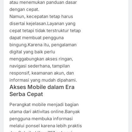
atau menemukan panduan dasar
dengan cepat.
Namun, kecepatan tetap harus
disertai kejelasan.Layanan yang
cepat tetapi tidak terstruktur tetap
dapat membuat pengguna
bingung.Karena itu, pengalaman
digital yang baik perlu
menggabungkan akses ringan,
navigasi sederhana, tampilan
responsif, keamanan akun, dan
informasi yang mudah dipahami.
Akses Mobile dalam Era
Serba Cepat
Perangkat mobile menjadi bagian
utama dari aktivitas online.Banyak
pengguna membuka informasi
melalui ponsel karena lebih praktis