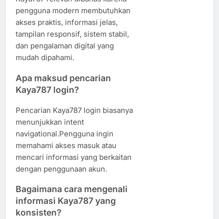
pengguna modern membutuhkan
akses praktis, informasi jelas,
tampilan responsif, sistem stabil,
dan pengalaman digital yang
mudah dipahami.
Apa maksud pencarian
Kaya787 login?
Pencarian Kaya787 login biasanya
menunjukkan intent
navigational.Pengguna ingin
memahami akses masuk atau
mencari informasi yang berkaitan
dengan penggunaan akun.
Bagaimana cara mengenali
informasi Kaya787 yang
konsisten?