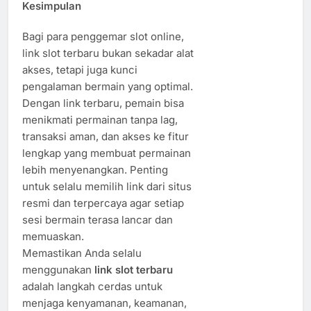
Kesimpulan
Bagi para penggemar slot online,
link slot terbaru bukan sekadar alat
akses, tetapi juga kunci
pengalaman bermain yang optimal.
Dengan link terbaru, pemain bisa
menikmati permainan tanpa lag,
transaksi aman, dan akses ke fitur
lengkap yang membuat permainan
lebih menyenangkan. Penting
untuk selalu memilih link dari situs
resmi dan terpercaya agar setiap
sesi bermain terasa lancar dan
memuaskan.
Memastikan Anda selalu
menggunakan
link slot terbaru
adalah langkah cerdas untuk
menjaga kenyamanan, keamanan,