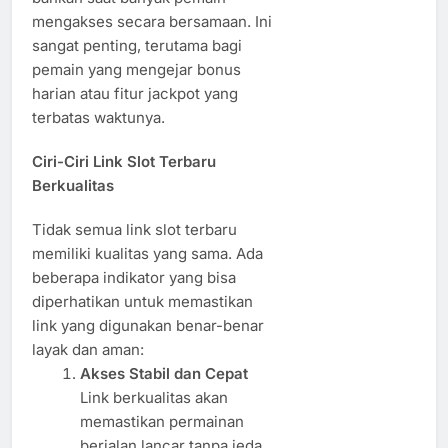
mengakses secara bersamaan. Ini
sangat penting, terutama bagi
pemain yang mengejar bonus
harian atau fitur jackpot yang
terbatas waktunya.
Ciri-Ciri Link Slot Terbaru
Berkualitas
Tidak semua link slot terbaru
memiliki kualitas yang sama. Ada
beberapa indikator yang bisa
diperhatikan untuk memastikan
link yang digunakan benar-benar
layak dan aman:
Akses Stabil dan Cepat
Link berkualitas akan
memastikan permainan
berjalan lancar tanpa jeda.