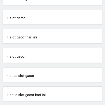
slot demo
slot gacor hari ini
slot gacor
situs slot gacor
situs slot gacor hari ini