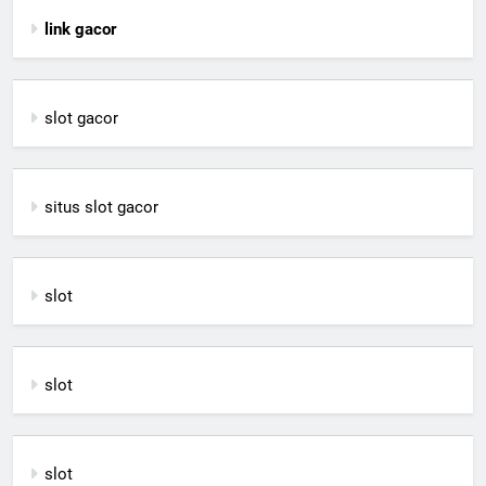
link gacor
slot gacor
situs slot gacor
slot
slot
slot