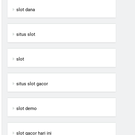
slot dana
situs slot
slot
situs slot gacor
slot demo
slot gacor hari ini