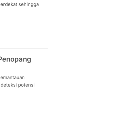
 terdekat sehingga
 Penopang
 pemantauan
deteksi potensi