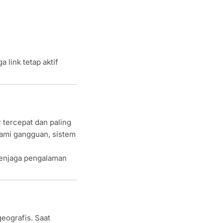
 link tetap aktif
 tercepat dan paling
lami gangguan, sistem
menjaga pengalaman
eografis. Saat