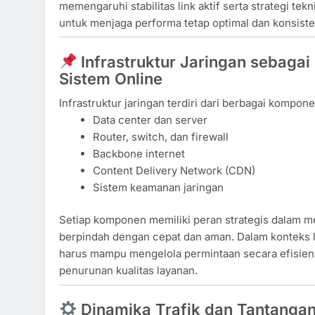
memengaruhi stabilitas link aktif serta strategi tek
untuk menjaga performa tetap optimal dan konsiste
Infrastruktur Jaringan sebagai
Sistem Online
Infrastruktur jaringan terdiri dari berbagai kompone
Data center dan server
Router, switch, dan firewall
Backbone internet
Content Delivery Network (CDN)
Sistem keamanan jaringan
Setiap komponen memiliki peran strategis dalam m
berpindah dengan cepat dan aman. Dalam konteks lin
harus mampu mengelola permintaan secara efisie
penurunan kualitas layanan.
Dinamika Trafik dan Tantangan 