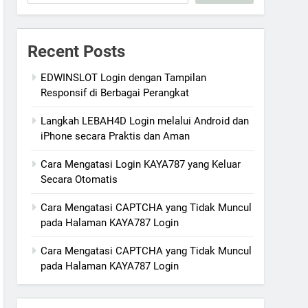
Recent Posts
EDWINSLOT Login dengan Tampilan
Responsif di Berbagai Perangkat
Langkah LEBAH4D Login melalui Android dan
iPhone secara Praktis dan Aman
Cara Mengatasi Login KAYA787 yang Keluar
Secara Otomatis
Cara Mengatasi CAPTCHA yang Tidak Muncul
pada Halaman KAYA787 Login
Cara Mengatasi CAPTCHA yang Tidak Muncul
pada Halaman KAYA787 Login