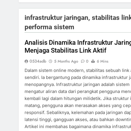
infrastruktur jaringan, stabilitas li
performa sistem
Analisis Dinamika Infrastruktur Jari
Menjaga Stabilitas Link Aktif
0534adb
5 Months Ago
0
6 Mins
Dalam sistem online modern, stabilitas sebuah link a
sendiri. Ia bergantung pada dinamika infrastruktur 
menopangnya. Infrastruktur jaringan adalah siste
mengatur aliran data dari perangkat pengguna men
kembali lagi dalam hitungan milidetik. Jika struktur
matang, pengguna akan merasakan akses yang cepat
responsif. Sebaliknya, kelemahan pada jaringan d
latensi tinggi, gangguan akses, atau bahkan downti
Artikel ini membahas bagaimana dinamika infrastruk