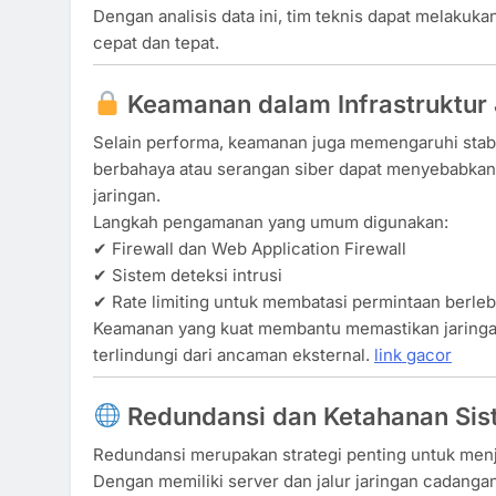
Dengan analisis data ini, tim teknis dapat melakuk
cepat dan tepat.
Keamanan dalam Infrastruktur 
Selain performa, keamanan juga memengaruhi stabilit
berbahaya atau serangan siber dapat menyebabka
jaringan.
Langkah pengamanan yang umum digunakan:
✔ Firewall dan Web Application Firewall
✔ Sistem deteksi intrusi
✔ Rate limiting untuk membatasi permintaan berle
Keamanan yang kuat membantu memastikan jaringan
terlindungi dari ancaman eksternal.
link gacor
Redundansi dan Ketahanan Sis
Redundansi merupakan strategi penting untuk menjag
Dengan memiliki server dan jalur jaringan cadangan