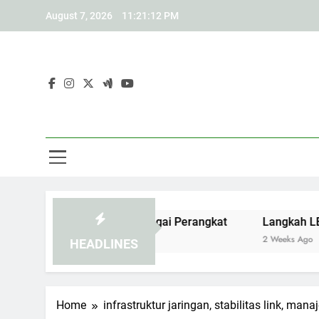
Skip
August 7, 2026
11:21:13 PM
to
content
You
Temukan F
esponsif di Berbagai Perangkat
Langkah LEBAH4D Logi
2 Weeks Ago
HEADLINES
Home
infrastruktur jaringan, stabilitas link, man