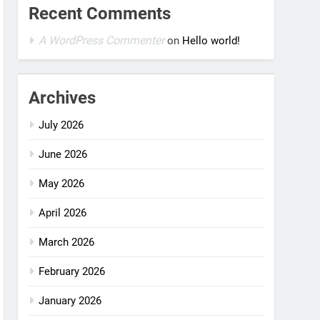
Recent Comments
A WordPress Commenter
on
Hello world!
Archives
July 2026
June 2026
May 2026
April 2026
March 2026
February 2026
January 2026