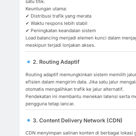
satu titik.
Keuntungan utama:
✔ Distribusi trafik yang merata
✔ Waktu respons lebih stabil
✔ Peningkatan keandalan sistem
Load balancing menjadi elemen kunci dalam menjaga
meskipun terjadi lonjakan akses.
2. Routing Adaptif
Routing adaptif memungkinkan sistem memilih jalur
efisien dalam mengirim data. Jika satu jalur menga
otomatis mengalihkan trafik ke jalur alternatif.
Pendekatan ini membantu menekan latensi serta 
pengguna tetap lancar.
3. Content Delivery Network (CDN)
CDN menyimpan salinan konten di berbagai lokasi g