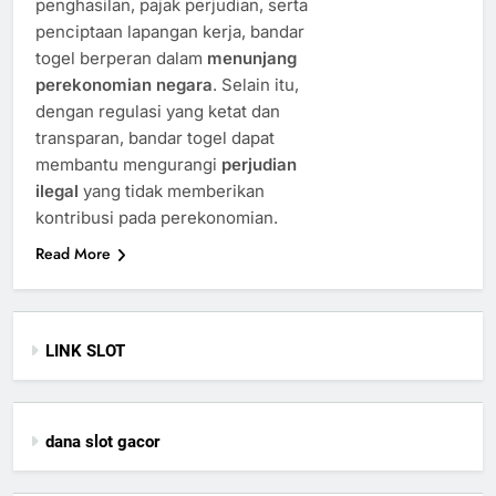
penghasilan, pajak perjudian, serta
penciptaan lapangan kerja, bandar
togel berperan dalam
menunjang
perekonomian negara
. Selain itu,
dengan regulasi yang ketat dan
transparan, bandar togel dapat
membantu mengurangi
perjudian
ilegal
yang tidak memberikan
kontribusi pada perekonomian.
Read More
LINK SLOT
dana slot gacor