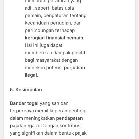
mematuhi peraturan yang
adil, seperti batas usia
pemain, pengaturan tentang
kecanduan perjudian, dan
perlindungan terhadap
kerugian finansial pemain
.
Hal ini juga dapat
memberikan dampak positif
bagi masyarakat dengan
menekan potensi
perjudian
ilegal
.
5.
Kesimpulan
Bandar togel
yang sah dan
terpercaya memiliki peran penting
dalam meningkatkan
pendapatan
pajak
negara. Dengan kontribusi
yang signifikan dalam bentuk pajak