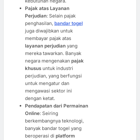
kebutuhan negara.
Pajak atas Layanan
Perjudian
: Selain pajak
penghasilan,
bandar togel
juga diwajibkan untuk
membayar pajak atas
layanan perjudian
yang
mereka tawarkan. Banyak
negara mengenakan
pajak
khusus
untuk industri
perjudian, yang berfungsi
untuk mengatur dan
mengawasi sektor ini
dengan ketat.
Pendapatan dari Permainan
Online
: Seiring
berkembangnya teknologi,
banyak bandar togel yang
beroperasi di
platform