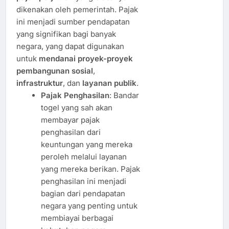
dikenakan oleh pemerintah. Pajak
ini menjadi sumber pendapatan
yang signifikan bagi banyak
negara, yang dapat digunakan
untuk
mendanai proyek-proyek
pembangunan sosial
,
infrastruktur
, dan
layanan publik
.
Pajak Penghasilan
: Bandar
togel yang sah akan
membayar pajak
penghasilan dari
keuntungan yang mereka
peroleh melalui layanan
yang mereka berikan. Pajak
penghasilan ini menjadi
bagian dari pendapatan
negara yang penting untuk
membiayai berbagai