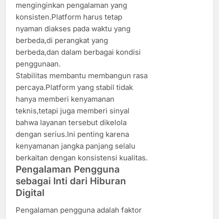
menginginkan pengalaman yang
konsisten.Platform harus tetap
nyaman diakses pada waktu yang
berbeda,di perangkat yang
berbeda,dan dalam berbagai kondisi
penggunaan.
Stabilitas membantu membangun rasa
percaya.Platform yang stabil tidak
hanya memberi kenyamanan
teknis,tetapi juga memberi sinyal
bahwa layanan tersebut dikelola
dengan serius.Ini penting karena
kenyamanan jangka panjang selalu
berkaitan dengan konsistensi kualitas.
Pengalaman Pengguna
sebagai Inti dari Hiburan
Digital
Pengalaman pengguna adalah faktor