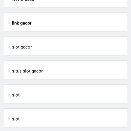
link gacor
slot gacor
situs slot gacor
slot
slot