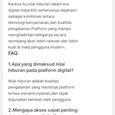
Karena itu,nilai hiburan dalam era
digital masa kini seharusnya dipahami
sebagai kombinasi antara
teknologi,kenyamanan,dan kualitas
pengalaman.Platform yang mampu
menghadirkan ketiganya secara
seimbang akan lebih relevan dan lebih
kuat di mata pengguna modern.
FAQ
1.Apa yang dimaksud nilai
hiburan pada platform digital?
Nilai hiburan adalah kualitas
pengalaman yang membuat platform
terasa menarik,nyaman,dan layak
digunakan kembali oleh pengguna.
2.Mengapa akses cepat penting