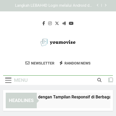
Skip
Cara Mengatasi Login KAYA787 yang Keluar
to
Secara Otomatis
content
Cara Mengatasi CAPTCHA yang Tidak Muncul
pada Halaman KAYA787 Login
EDWINSLOT Login dengan Tampilan Responsif di
Berbagai Perangkat
Langkah LEBAH4D Login melalui Android dan
iPhone secara Praktis dan Aman
Cara Mengatasi Login KAYA787 yang Keluar
Secara Otomatis
You Movise
Temukan Film Terbaru Dan Berbagai Konten
Cara Mengatasi CAPTCHA yang Tidak Muncul
NEWSLETTER
RANDOM NEWS
pada Halaman KAYA787 Login
Hiburan Di You Movise. Tempatnya Untuk
Hiburan Berkualitas.
MENU
WINSLOT Login dengan Tampilan Responsif di Berbagai Pera
HEADLINES
Weeks Ago