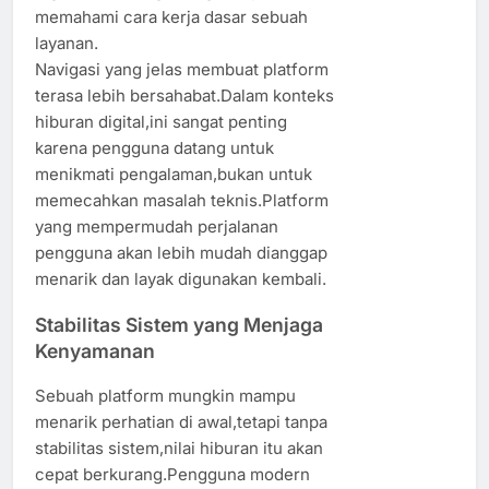
memahami cara kerja dasar sebuah
layanan.
Navigasi yang jelas membuat platform
terasa lebih bersahabat.Dalam konteks
hiburan digital,ini sangat penting
karena pengguna datang untuk
menikmati pengalaman,bukan untuk
memecahkan masalah teknis.Platform
yang mempermudah perjalanan
pengguna akan lebih mudah dianggap
menarik dan layak digunakan kembali.
Stabilitas Sistem yang Menjaga
Kenyamanan
Sebuah platform mungkin mampu
menarik perhatian di awal,tetapi tanpa
stabilitas sistem,nilai hiburan itu akan
cepat berkurang.Pengguna modern