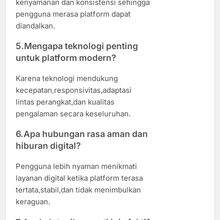
kenyamanan dan konsistensi sehingga
pengguna merasa platform dapat
diandalkan.
5.Mengapa teknologi penting
untuk platform modern?
Karena teknologi mendukung
kecepatan,responsivitas,adaptasi
lintas perangkat,dan kualitas
pengalaman secara keseluruhan.
6.Apa hubungan rasa aman dan
hiburan digital?
Pengguna lebih nyaman menikmati
layanan digital ketika platform terasa
tertata,stabil,dan tidak menimbulkan
keraguan.