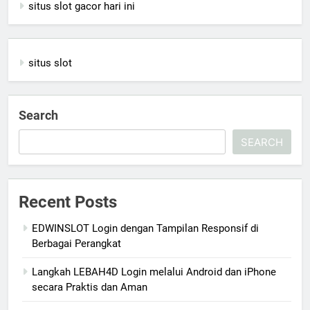
situs slot gacor hari ini
situs slot
Search
SEARCH
Recent Posts
EDWINSLOT Login dengan Tampilan Responsif di
Berbagai Perangkat
Langkah LEBAH4D Login melalui Android dan iPhone
secara Praktis dan Aman