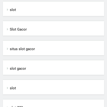
slot
Slot Gacor
situs slot gacor
slot gacor
slot