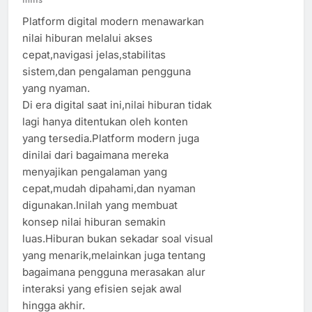
Platform digital modern menawarkan
nilai hiburan melalui akses
cepat,navigasi jelas,stabilitas
sistem,dan pengalaman pengguna
yang nyaman.
Di era digital saat ini,nilai hiburan tidak
lagi hanya ditentukan oleh konten
yang tersedia.Platform modern juga
dinilai dari bagaimana mereka
menyajikan pengalaman yang
cepat,mudah dipahami,dan nyaman
digunakan.Inilah yang membuat
konsep nilai hiburan semakin
luas.Hiburan bukan sekadar soal visual
yang menarik,melainkan juga tentang
bagaimana pengguna merasakan alur
interaksi yang efisien sejak awal
hingga akhir.