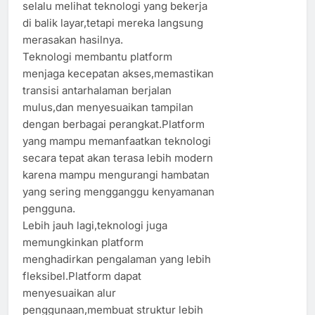
selalu melihat teknologi yang bekerja
di balik layar,tetapi mereka langsung
merasakan hasilnya.
Teknologi membantu platform
menjaga kecepatan akses,memastikan
transisi antarhalaman berjalan
mulus,dan menyesuaikan tampilan
dengan berbagai perangkat.Platform
yang mampu memanfaatkan teknologi
secara tepat akan terasa lebih modern
karena mampu mengurangi hambatan
yang sering mengganggu kenyamanan
pengguna.
Lebih jauh lagi,teknologi juga
memungkinkan platform
menghadirkan pengalaman yang lebih
fleksibel.Platform dapat
menyesuaikan alur
penggunaan,membuat struktur lebih