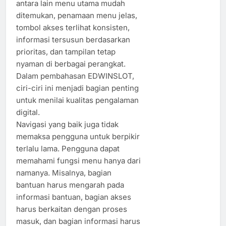
antara lain menu utama mudah
ditemukan, penamaan menu jelas,
tombol akses terlihat konsisten,
informasi tersusun berdasarkan
prioritas, dan tampilan tetap
nyaman di berbagai perangkat.
Dalam pembahasan EDWINSLOT,
ciri-ciri ini menjadi bagian penting
untuk menilai kualitas pengalaman
digital.
Navigasi yang baik juga tidak
memaksa pengguna untuk berpikir
terlalu lama. Pengguna dapat
memahami fungsi menu hanya dari
namanya. Misalnya, bagian
bantuan harus mengarah pada
informasi bantuan, bagian akses
harus berkaitan dengan proses
masuk, dan bagian informasi harus