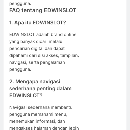
pengguna.
FAQ tentang EDWINSLOT
1. Apa itu EDWINSLOT?
EDWINSLOT adalah brand online
yang banyak dicari melalui
pencarian digital dan dapat
dipahami dari sisi akses, tampilan,
navigasi, serta pengalaman
pengguna.
2. Mengapa navigasi
sederhana penting dalam
EDWINSLOT?
Navigasi sederhana membantu
pengguna memahami menu,
menemukan informasi, dan
mengakses halaman dengan lebih