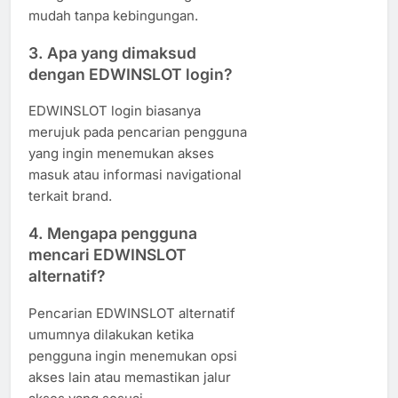
mudah tanpa kebingungan.
3. Apa yang dimaksud
dengan EDWINSLOT login?
EDWINSLOT login biasanya
merujuk pada pencarian pengguna
yang ingin menemukan akses
masuk atau informasi navigational
terkait brand.
4. Mengapa pengguna
mencari EDWINSLOT
alternatif?
Pencarian EDWINSLOT alternatif
umumnya dilakukan ketika
pengguna ingin menemukan opsi
akses lain atau memastikan jalur