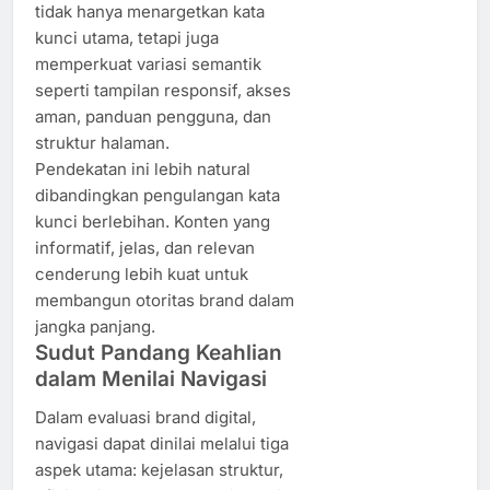
tidak hanya menargetkan kata
kunci utama, tetapi juga
memperkuat variasi semantik
seperti tampilan responsif, akses
aman, panduan pengguna, dan
struktur halaman.
Pendekatan ini lebih natural
dibandingkan pengulangan kata
kunci berlebihan. Konten yang
informatif, jelas, dan relevan
cenderung lebih kuat untuk
membangun otoritas brand dalam
jangka panjang.
Sudut Pandang Keahlian
dalam Menilai Navigasi
Dalam evaluasi brand digital,
navigasi dapat dinilai melalui tiga
aspek utama: kejelasan struktur,