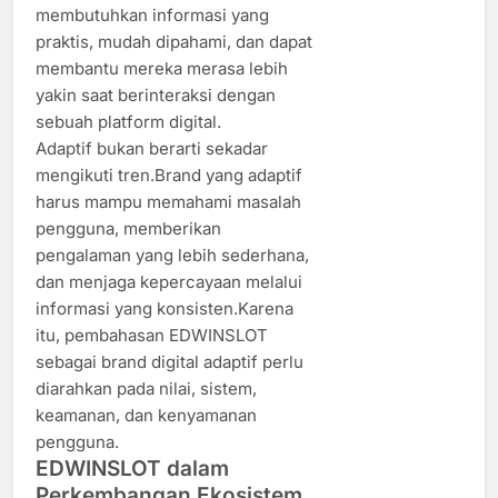
membutuhkan informasi yang
praktis, mudah dipahami, dan dapat
membantu mereka merasa lebih
yakin saat berinteraksi dengan
sebuah platform digital.
Adaptif bukan berarti sekadar
mengikuti tren.Brand yang adaptif
harus mampu memahami masalah
pengguna, memberikan
pengalaman yang lebih sederhana,
dan menjaga kepercayaan melalui
informasi yang konsisten.Karena
itu, pembahasan EDWINSLOT
sebagai brand digital adaptif perlu
diarahkan pada nilai, sistem,
keamanan, dan kenyamanan
pengguna.
EDWINSLOT dalam
Perkembangan Ekosistem