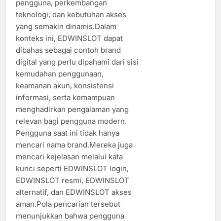
pengguna, perkembangan
teknologi, dan kebutuhan akses
yang semakin dinamis.Dalam
konteks ini, EDWINSLOT dapat
dibahas sebagai contoh brand
digital yang perlu dipahami dari sisi
kemudahan penggunaan,
keamanan akun, konsistensi
informasi, serta kemampuan
menghadirkan pengalaman yang
relevan bagi pengguna modern.
Pengguna saat ini tidak hanya
mencari nama brand.Mereka juga
mencari kejelasan melalui kata
kunci seperti EDWINSLOT login,
EDWINSLOT resmi, EDWINSLOT
alternatif, dan EDWINSLOT akses
aman.Pola pencarian tersebut
menunjukkan bahwa pengguna