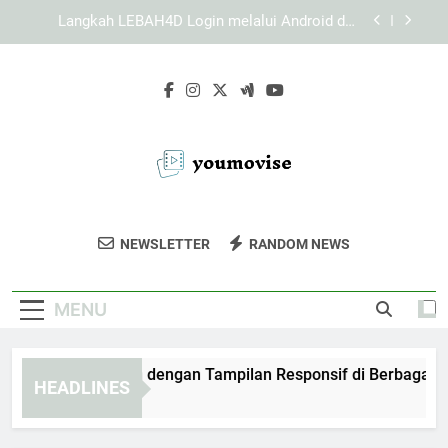
Skip
Cara Mengatasi Login KAYA787 yang Keluar
to
Secara Otomatis
content
Cara Mengatasi CAPTCHA yang Tidak Muncul
pada Halaman KAYA787 Login
EDWINSLOT Login dengan Tampilan Responsif di
Berbagai Perangkat
Langkah LEBAH4D Login melalui Android dan
iPhone secara Praktis dan Aman
Cara Mengatasi Login KAYA787 yang Keluar
Secara Otomatis
You Movise
Temukan Film Terbaru Dan Berbagai Konten
Cara Mengatasi CAPTCHA yang Tidak Muncul
NEWSLETTER
RANDOM NEWS
pada Halaman KAYA787 Login
Hiburan Di You Movise. Tempatnya Untuk
Hiburan Berkualitas.
MENU
WINSLOT Login dengan Tampilan Responsif di Berbagai Pera
HEADLINES
Weeks Ago