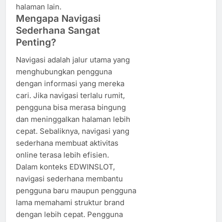
halaman lain.
Mengapa Navigasi
Sederhana Sangat
Penting?
Navigasi adalah jalur utama yang
menghubungkan pengguna
dengan informasi yang mereka
cari. Jika navigasi terlalu rumit,
pengguna bisa merasa bingung
dan meninggalkan halaman lebih
cepat. Sebaliknya, navigasi yang
sederhana membuat aktivitas
online terasa lebih efisien.
Dalam konteks EDWINSLOT,
navigasi sederhana membantu
pengguna baru maupun pengguna
lama memahami struktur brand
dengan lebih cepat. Pengguna