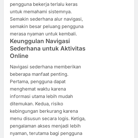
pengguna bekerja terlalu keras
untuk memahami sistemnya.
Semakin sederhana alur navigasi,
semakin besar peluang pengguna
merasa nyaman untuk kembali.
Keunggulan Navigasi
Sederhana untuk Aktivitas
Online
Navigasi sederhana memberikan
beberapa manfaat penting.
Pertama, pengguna dapat
menghemat waktu karena
informasi utama lebih mudah
ditemukan. Kedua, risiko
kebingungan berkurang karena
menu disusun secara logis. Ketiga,
pengalaman akses menjadi lebih
nyaman, terutama bagi pengguna