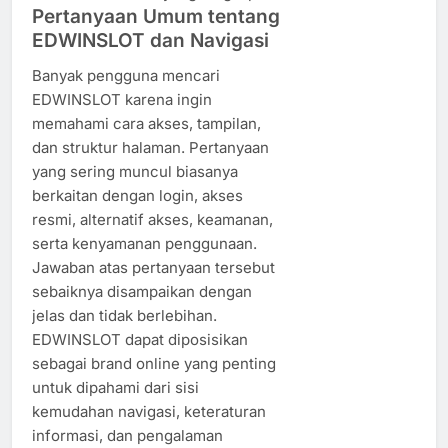
Pertanyaan Umum tentang
EDWINSLOT dan Navigasi
Banyak pengguna mencari
EDWINSLOT karena ingin
memahami cara akses, tampilan,
dan struktur halaman. Pertanyaan
yang sering muncul biasanya
berkaitan dengan login, akses
resmi, alternatif akses, keamanan,
serta kenyamanan penggunaan.
Jawaban atas pertanyaan tersebut
sebaiknya disampaikan dengan
jelas dan tidak berlebihan.
EDWINSLOT dapat diposisikan
sebagai brand online yang penting
untuk dipahami dari sisi
kemudahan navigasi, keteraturan
informasi, dan pengalaman