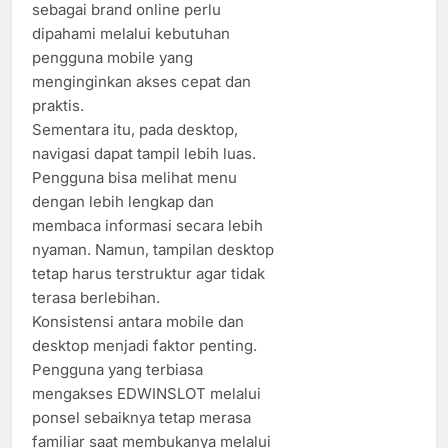
sebagai brand online perlu
dipahami melalui kebutuhan
pengguna mobile yang
menginginkan akses cepat dan
praktis.
Sementara itu, pada desktop,
navigasi dapat tampil lebih luas.
Pengguna bisa melihat menu
dengan lebih lengkap dan
membaca informasi secara lebih
nyaman. Namun, tampilan desktop
tetap harus terstruktur agar tidak
terasa berlebihan.
Konsistensi antara mobile dan
desktop menjadi faktor penting.
Pengguna yang terbiasa
mengakses EDWINSLOT melalui
ponsel sebaiknya tetap merasa
familiar saat membukanya melalui