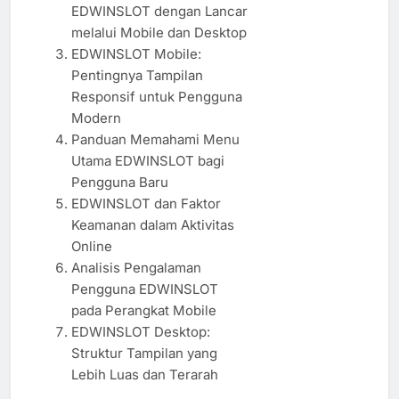
EDWINSLOT dengan Lancar
melalui Mobile dan Desktop
EDWINSLOT Mobile:
Pentingnya Tampilan
Responsif untuk Pengguna
Modern
Panduan Memahami Menu
Utama EDWINSLOT bagi
Pengguna Baru
EDWINSLOT dan Faktor
Keamanan dalam Aktivitas
Online
Analisis Pengalaman
Pengguna EDWINSLOT
pada Perangkat Mobile
EDWINSLOT Desktop:
Struktur Tampilan yang
Lebih Luas dan Terarah