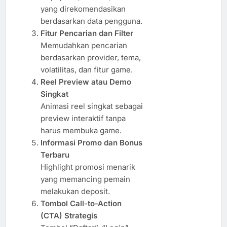
yang direkomendasikan
berdasarkan data pengguna.
Fitur Pencarian dan Filter
Memudahkan pencarian
berdasarkan provider, tema,
volatilitas, dan fitur game.
Reel Preview atau Demo
Singkat
Animasi reel singkat sebagai
preview interaktif tanpa
harus membuka game.
Informasi Promo dan Bonus
Terbaru
Highlight promosi menarik
yang memancing pemain
melakukan deposit.
Tombol Call-to-Action
(CTA) Strategis