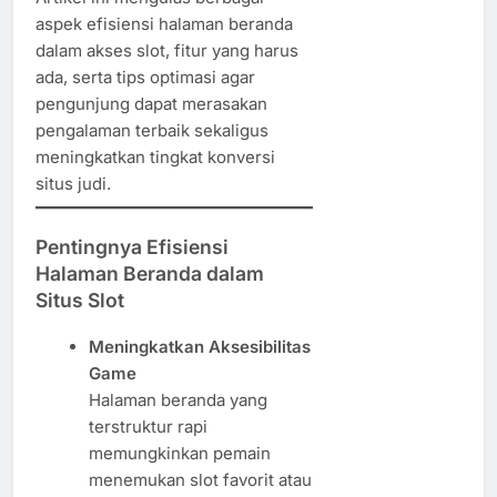
aspek efisiensi halaman beranda
dalam akses slot, fitur yang harus
ada, serta tips optimasi agar
pengunjung dapat merasakan
pengalaman terbaik sekaligus
meningkatkan tingkat konversi
situs judi.
Pentingnya Efisiensi
Halaman Beranda dalam
Situs Slot
Meningkatkan Aksesibilitas
Game
Halaman beranda yang
terstruktur rapi
memungkinkan pemain
menemukan slot favorit atau