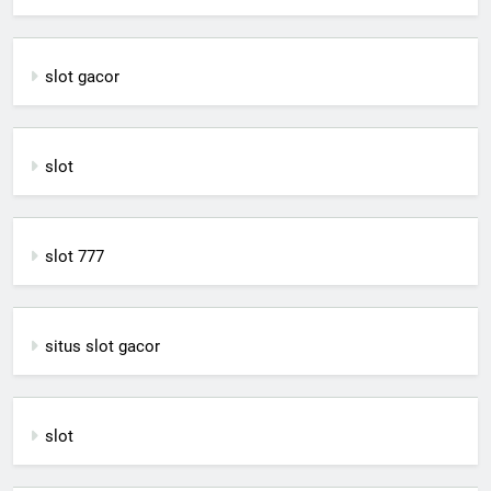
slot gacor
slot
slot 777
situs slot gacor
slot