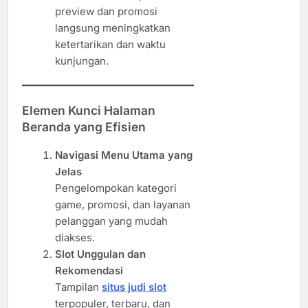
preview dan promosi
langsung meningkatkan
ketertarikan dan waktu
kunjungan.
Elemen Kunci Halaman
Beranda yang Efisien
Navigasi Menu Utama yang
Jelas
Pengelompokan kategori
game, promosi, dan layanan
pelanggan yang mudah
diakses.
Slot Unggulan dan
Rekomendasi
Tampilan
situs judi slot
terpopuler, terbaru, dan