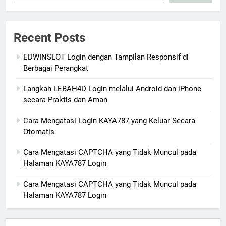
Recent Posts
EDWINSLOT Login dengan Tampilan Responsif di
Berbagai Perangkat
Langkah LEBAH4D Login melalui Android dan iPhone
secara Praktis dan Aman
Cara Mengatasi Login KAYA787 yang Keluar Secara
Otomatis
Cara Mengatasi CAPTCHA yang Tidak Muncul pada
Halaman KAYA787 Login
Cara Mengatasi CAPTCHA yang Tidak Muncul pada
Halaman KAYA787 Login