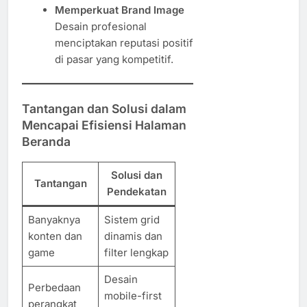
Memperkuat Brand Image
Desain profesional
menciptakan reputasi positif
di pasar yang kompetitif.
Tantangan dan Solusi dalam
Mencapai Efisiensi Halaman
Beranda
Solusi dan
Tantangan
Pendekatan
Banyaknya
Sistem grid
konten dan
dinamis dan
game
filter lengkap
Desain
Perbedaan
mobile-first
perangkat