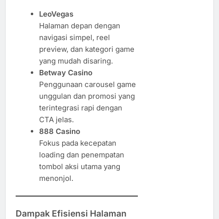
LeoVegas
Halaman depan dengan
navigasi simpel, reel
preview, dan kategori game
yang mudah disaring.
Betway Casino
Penggunaan carousel game
unggulan dan promosi yang
terintegrasi rapi dengan
CTA jelas.
888 Casino
Fokus pada kecepatan
loading dan penempatan
tombol aksi utama yang
menonjol.
Dampak Efisiensi Halaman