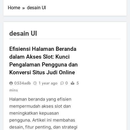
Home
desain UI
desain UI
Efisiensi Halaman Beranda
dalam Akses Slot: Kunci
Pengalaman Pengguna dan
Konversi Situs Judi Online
0534adb
1 year ago
0
5
mins
Halaman beranda yang efisien
mempermudah akses slot dan
meningkatkan kepuasan
pengguna. Artikel ini membahas
desain, fitur penting, dan strategi