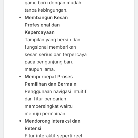
game baru dengan mudah
tanpa kebingungan.
Membangun Kesan
Profesional dan
Kepercayaan
Tampilan yang bersih dan
fungsional memberikan
kesan serius dan terpercaya
pada pengunjung baru
maupun lama.
Mempercepat Proses
Pemilihan dan Bermain
Penggunaan navigasi intuitif
dan fitur pencarian
mempersingkat waktu
menuju permainan.
Mendorong Interaksi dan
Retensi
Fitur interaktif seperti reel