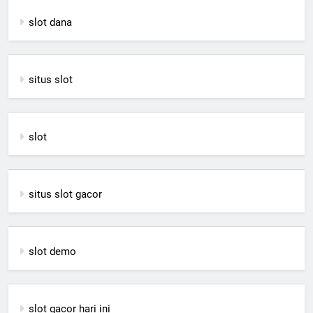
slot dana
situs slot
slot
situs slot gacor
slot demo
slot gacor hari ini