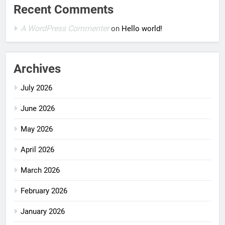
Recent Comments
A WordPress Commenter
on
Hello world!
Archives
July 2026
June 2026
May 2026
April 2026
March 2026
February 2026
January 2026