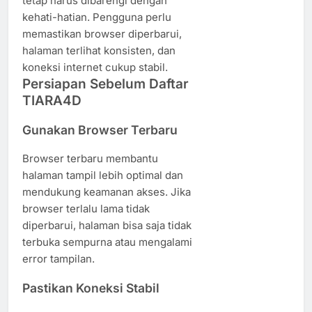
tetap harus dibarengi dengan
kehati-hatian. Pengguna perlu
memastikan browser diperbarui,
halaman terlihat konsisten, dan
koneksi internet cukup stabil.
Persiapan Sebelum Daftar
TIARA4D
Gunakan Browser Terbaru
Browser terbaru membantu
halaman tampil lebih optimal dan
mendukung keamanan akses. Jika
browser terlalu lama tidak
diperbarui, halaman bisa saja tidak
terbuka sempurna atau mengalami
error tampilan.
Pastikan Koneksi Stabil