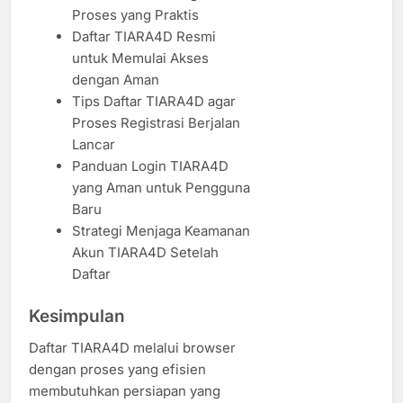
Proses yang Praktis
Daftar TIARA4D Resmi
untuk Memulai Akses
dengan Aman
Tips Daftar TIARA4D agar
Proses Registrasi Berjalan
Lancar
Panduan Login TIARA4D
yang Aman untuk Pengguna
Baru
Strategi Menjaga Keamanan
Akun TIARA4D Setelah
Daftar
Kesimpulan
Daftar TIARA4D melalui browser
dengan proses yang efisien
membutuhkan persiapan yang