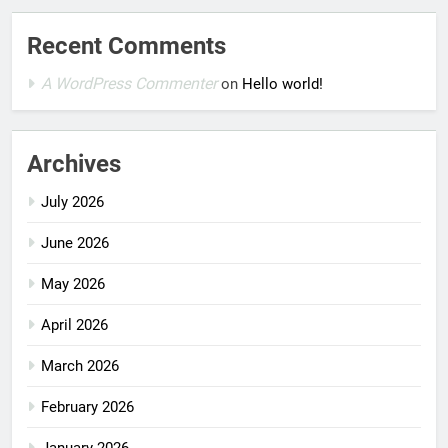
Recent Comments
A WordPress Commenter
on
Hello world!
Archives
July 2026
June 2026
May 2026
April 2026
March 2026
February 2026
January 2026