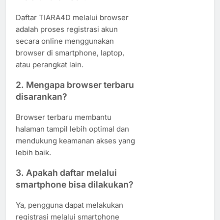
Daftar TIARA4D melalui browser
adalah proses registrasi akun
secara online menggunakan
browser di smartphone, laptop,
atau perangkat lain.
2. Mengapa browser terbaru
disarankan?
Browser terbaru membantu
halaman tampil lebih optimal dan
mendukung keamanan akses yang
lebih baik.
3. Apakah daftar melalui
smartphone bisa dilakukan?
Ya, pengguna dapat melakukan
registrasi melalui smartphone