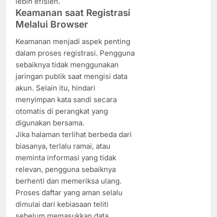
lebih efisien.
Keamanan saat Registrasi
Melalui Browser
Keamanan menjadi aspek penting
dalam proses registrasi. Pengguna
sebaiknya tidak menggunakan
jaringan publik saat mengisi data
akun. Selain itu, hindari
menyimpan kata sandi secara
otomatis di perangkat yang
digunakan bersama.
Jika halaman terlihat berbeda dari
biasanya, terlalu ramai, atau
meminta informasi yang tidak
relevan, pengguna sebaiknya
berhenti dan memeriksa ulang.
Proses daftar yang aman selalu
dimulai dari kebiasaan teliti
sebelum memasukkan data.