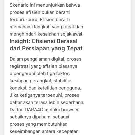
Skenario ini menunjukkan bahwa
proses efisien bukan berarti
terburu-buru. Efisien berarti
memahami langkah yang tepat dan
menghindari kesalahan sejak awal.
Insight: Efisiensi Berasal
dari Persiapan yang Tepat
Dalam pengalaman digital, proses
registrasi yang efisien biasanya
dipengaruhi oleh tiga faktor:
kesiapan perangkat, stabilitas
koneksi, dan ketelitian pengguna.
Jika ketiganya terpenuhi, proses
daftar akan terasa lebih sederhana.
Daftar TIARA4D melalui browser
sebaiknya dipahami sebagai
proses yang membutuhkan
keseimbangan antara kecepatan