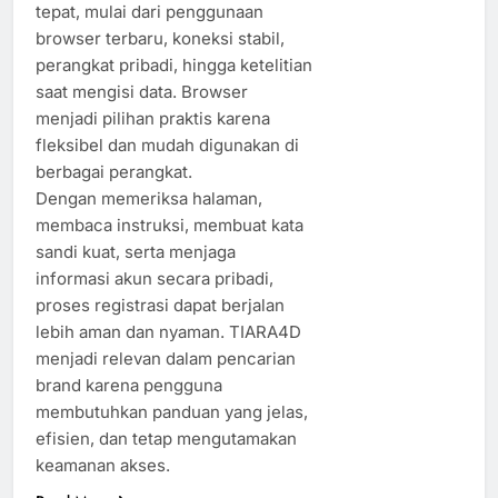
tepat, mulai dari penggunaan
browser terbaru, koneksi stabil,
perangkat pribadi, hingga ketelitian
saat mengisi data. Browser
menjadi pilihan praktis karena
fleksibel dan mudah digunakan di
berbagai perangkat.
Dengan memeriksa halaman,
membaca instruksi, membuat kata
sandi kuat, serta menjaga
informasi akun secara pribadi,
proses registrasi dapat berjalan
lebih aman dan nyaman. TIARA4D
menjadi relevan dalam pencarian
brand karena pengguna
membutuhkan panduan yang jelas,
efisien, dan tetap mengutamakan
keamanan akses.