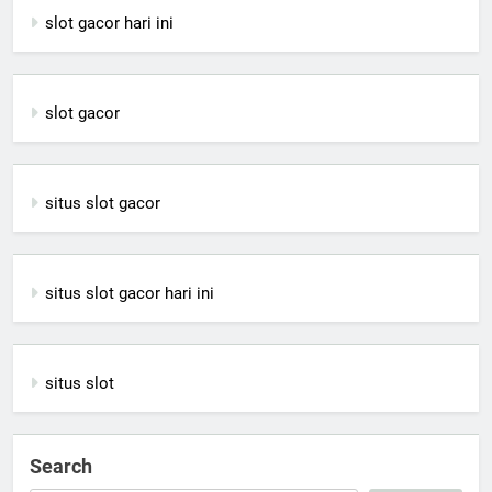
slot gacor hari ini
slot gacor
situs slot gacor
situs slot gacor hari ini
situs slot
Search