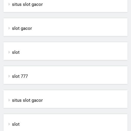
situs slot gacor
slot gacor
slot
slot 777
situs slot gacor
slot