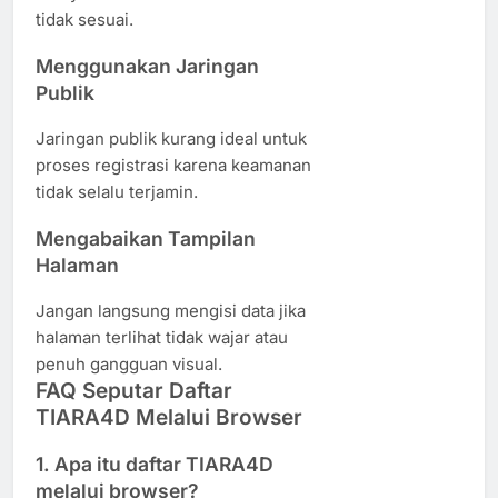
tidak sesuai.
Menggunakan Jaringan
Publik
Jaringan publik kurang ideal untuk
proses registrasi karena keamanan
tidak selalu terjamin.
Mengabaikan Tampilan
Halaman
Jangan langsung mengisi data jika
halaman terlihat tidak wajar atau
penuh gangguan visual.
FAQ Seputar Daftar
TIARA4D Melalui Browser
1. Apa itu daftar TIARA4D
melalui browser?