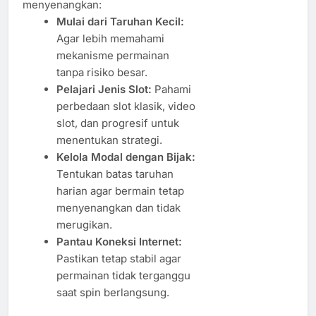
menyenangkan:
Mulai dari Taruhan Kecil:
Agar lebih memahami
mekanisme permainan
tanpa risiko besar.
Pelajari Jenis Slot:
Pahami
perbedaan slot klasik, video
slot, dan progresif untuk
menentukan strategi.
Kelola Modal dengan Bijak:
Tentukan batas taruhan
harian agar bermain tetap
menyenangkan dan tidak
merugikan.
Pantau Koneksi Internet:
Pastikan tetap stabil agar
permainan tidak terganggu
saat spin berlangsung.