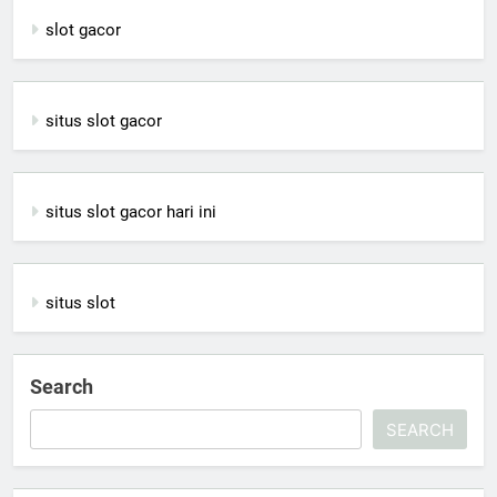
slot gacor
situs slot gacor
situs slot gacor hari ini
situs slot
Search
SEARCH