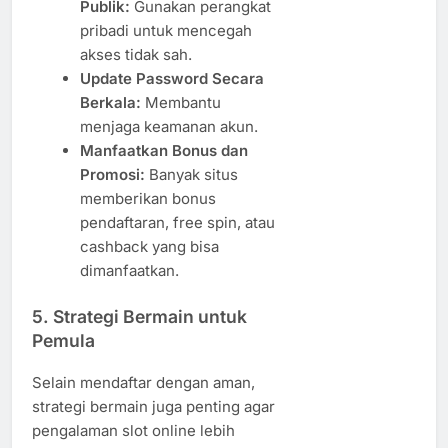
Publik:
Gunakan perangkat
pribadi untuk mencegah
akses tidak sah.
Update Password Secara
Berkala:
Membantu
menjaga keamanan akun.
Manfaatkan Bonus dan
Promosi:
Banyak situs
memberikan bonus
pendaftaran, free spin, atau
cashback yang bisa
dimanfaatkan.
5. Strategi Bermain untuk
Pemula
Selain mendaftar dengan aman,
strategi bermain juga penting agar
pengalaman slot online lebih