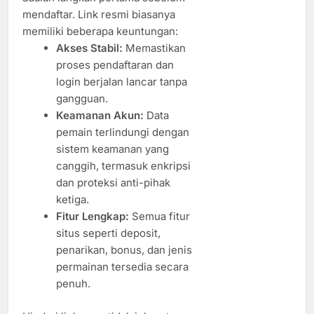
mendaftar. Link resmi biasanya
memiliki beberapa keuntungan:
Akses Stabil:
Memastikan
proses pendaftaran dan
login berjalan lancar tanpa
gangguan.
Keamanan Akun:
Data
pemain terlindungi dengan
sistem keamanan yang
canggih, termasuk enkripsi
dan proteksi anti-pihak
ketiga.
Fitur Lengkap:
Semua fitur
situs seperti deposit,
penarikan, bonus, dan jenis
permainan tersedia secara
penuh.