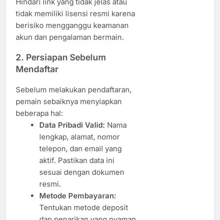
Hindari link yang tidak jelas atau
tidak memiliki lisensi resmi karena
berisiko mengganggu keamanan
akun dan pengalaman bermain.
2. Persiapan Sebelum
Mendaftar
Sebelum melakukan pendaftaran,
pemain sebaiknya menyiapkan
beberapa hal:
Data Pribadi Valid:
Nama
lengkap, alamat, nomor
telepon, dan email yang
aktif. Pastikan data ini
sesuai dengan dokumen
resmi.
Metode Pembayaran:
Tentukan metode deposit
dan penarikan yang nyaman,