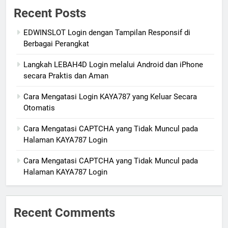
Recent Posts
EDWINSLOT Login dengan Tampilan Responsif di
Berbagai Perangkat
Langkah LEBAH4D Login melalui Android dan iPhone
secara Praktis dan Aman
Cara Mengatasi Login KAYA787 yang Keluar Secara
Otomatis
Cara Mengatasi CAPTCHA yang Tidak Muncul pada
Halaman KAYA787 Login
Cara Mengatasi CAPTCHA yang Tidak Muncul pada
Halaman KAYA787 Login
Recent Comments