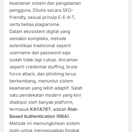
keamanan sistem dan pengalaman
pengguna. Ditulis secara SEO-
friendly, sesuai prinsip E-E-A-T,
serta bebas plagiarisme.
Dalam ekosistem digital yang
semakin kompleks, metode
autentikasi tradisional seperti
username dan password saja
sudah tidak lagi cukup. Ancaman
seperti credential stuffing, brute
force attack, dan phishing terus
berkembang, menuntut sistem
keamanan yang lebih adaptif. Salah
satu pendekatan modern yang kini
diadopsi oleh banyak platform,
termasuk
KAYA787
, adalah
Risk-
Based Authentication (RBA)
.
Metode ini memungkinkan sistem
login untuk menyesuaikan tingkat