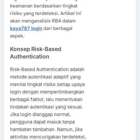
keamanan berdasarkan tingkat
risiko yang terdeteksi. Artikel ini
akan menganalisis RBA dalam
kaya787 login
dari berbagai
aspek.
Konsep Risk-Based
Authentication
Risk-Based Authentication adalah
metode autentikasi adaptif yang
menilai tingkat risiko setiap upaya
login dengan mempertimbangkan
berbagai faktor, lalu menentukan
tindakan autentikasi yang sesuai.
Jika login dianggap normal,
pengguna dapat masuk tanpa
hambatan tambahan. Namun, jika
aktivitas mencurigakan terdeteksi,