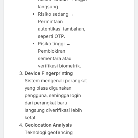
langsung.
Risiko sedang →
Permintaan
autentikasi tambahan,
seperti OTP.
Risiko tinggi →
Pemblokiran
sementara atau
verifikasi biometrik.
Device Fingerprinting
Sistem mengenali perangkat
yang biasa digunakan
pengguna, sehingga login
dari perangkat baru
langsung diverifikasi lebih
ketat.
Geolocation Analysis
Teknologi geofencing