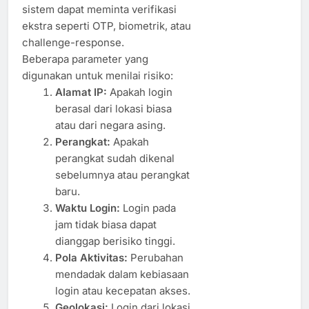
sistem dapat meminta verifikasi
ekstra seperti OTP, biometrik, atau
challenge-response.
Beberapa parameter yang
digunakan untuk menilai risiko:
Alamat IP:
Apakah login
berasal dari lokasi biasa
atau dari negara asing.
Perangkat:
Apakah
perangkat sudah dikenal
sebelumnya atau perangkat
baru.
Waktu Login:
Login pada
jam tidak biasa dapat
dianggap berisiko tinggi.
Pola Aktivitas:
Perubahan
mendadak dalam kebiasaan
login atau kecepatan akses.
Geolokasi:
Login dari lokasi