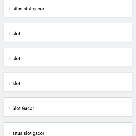
situs slot gacor
slot
slot
slot
Slot Gacor
situs slot gacor