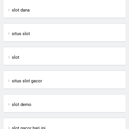
slot dana
situs slot
slot
situs slot gacor
slot demo
slot gacor hari ini