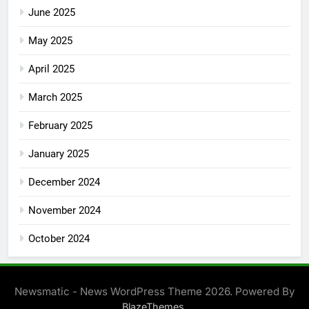
June 2025
May 2025
April 2025
March 2025
February 2025
January 2025
December 2024
November 2024
October 2024
Newsmatic - News WordPress Theme 2026. Powered By
.
BlazeThemes