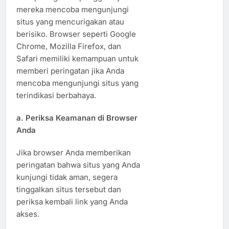
mereka mencoba mengunjungi
situs yang mencurigakan atau
berisiko. Browser seperti Google
Chrome, Mozilla Firefox, dan
Safari memiliki kemampuan untuk
memberi peringatan jika Anda
mencoba mengunjungi situs yang
terindikasi berbahaya.
a.
Periksa Keamanan di Browser
Anda
Jika browser Anda memberikan
peringatan bahwa situs yang Anda
kunjungi tidak aman, segera
tinggalkan situs tersebut dan
periksa kembali link yang Anda
akses.