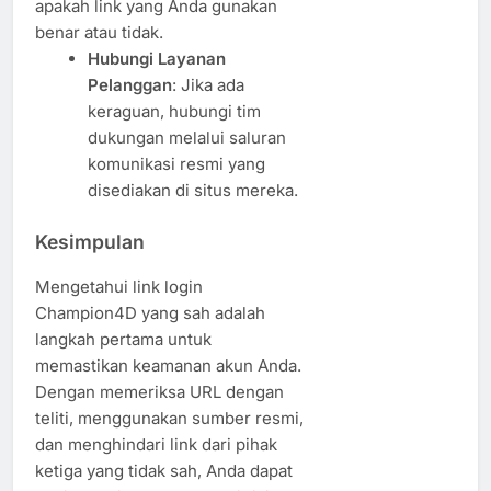
apakah link yang Anda gunakan
benar atau tidak.
Hubungi Layanan
Pelanggan
: Jika ada
keraguan, hubungi tim
dukungan melalui saluran
komunikasi resmi yang
disediakan di situs mereka.
Kesimpulan
Mengetahui link login
Champion4D yang sah adalah
langkah pertama untuk
memastikan keamanan akun Anda.
Dengan memeriksa URL dengan
teliti, menggunakan sumber resmi,
dan menghindari link dari pihak
ketiga yang tidak sah, Anda dapat