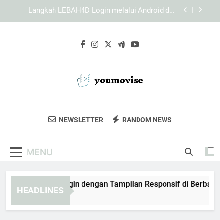
Skip
Langkah LEBAH4D Login melalui Android dan
to
iPhone secara Praktis dan Aman
content
Cara Mengatasi Login KAYA787 yang Keluar
Secara Otomatis
Cara Mengatasi CAPTCHA yang Tidak Muncul
pada Halaman KAYA787 Login
EDWINSLOT Login dengan Tampilan Responsif di
Berbagai Perangkat
Langkah LEBAH4D Login melalui Android dan
iPhone secara Praktis dan Aman
You Movise
Temukan Film Terbaru Dan Berbagai Konten
Cara Mengatasi Login KAYA787 yang Keluar
NEWSLETTER
RANDOM NEWS
Secara Otomatis
Hiburan Di You Movise. Tempatnya Untuk
Hiburan Berkualitas.
Cara Mengatasi CAPTCHA yang Tidak Muncul
pada Halaman KAYA787 Login
MENU
EDWINSLOT Login dengan Tampilan Responsif di Berbagai P
HEADLINES
2 Weeks Ago