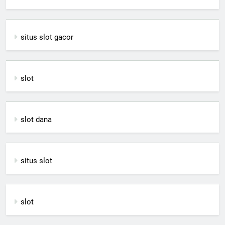
situs slot gacor
slot
slot dana
situs slot
slot