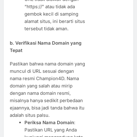
“https://” atau tidak ada
gembok kecil di samping
alamat situs, ini berarti situs
tersebut tidak aman.
b.
Verifikasi Nama Domain yang
Tepat
Pastikan bahwa nama domain yang
muncul di URL sesuai dengan
nama resmi Champion4D. Nama
domain yang salah atau mirip
dengan nama domain resmi,
misalnya hanya sedikit perbedaan
ejaannya, bisa jadi tanda bahwa itu
adalah situs palsu.
Periksa Nama Domain
:
Pastikan URL yang Anda