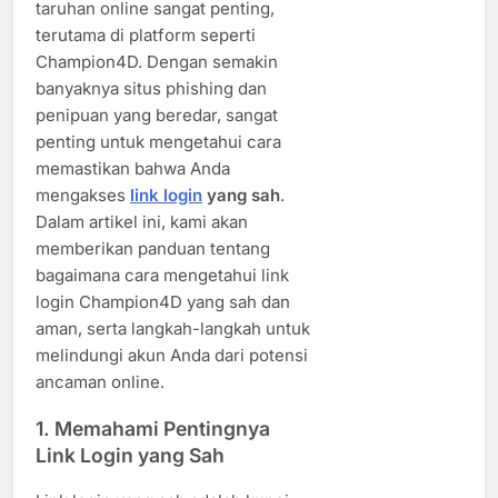
taruhan online sangat penting,
terutama di platform seperti
Champion4D. Dengan semakin
banyaknya situs phishing dan
penipuan yang beredar, sangat
penting untuk mengetahui cara
memastikan bahwa Anda
mengakses
link login
yang sah
.
Dalam artikel ini, kami akan
memberikan panduan tentang
bagaimana cara mengetahui link
login Champion4D yang sah dan
aman, serta langkah-langkah untuk
melindungi akun Anda dari potensi
ancaman online.
1.
Memahami Pentingnya
Link Login yang Sah