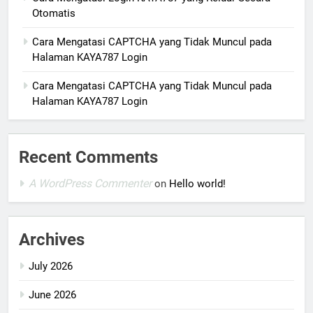
Otomatis
Cara Mengatasi CAPTCHA yang Tidak Muncul pada
Halaman KAYA787 Login
Cara Mengatasi CAPTCHA yang Tidak Muncul pada
Halaman KAYA787 Login
Recent Comments
A WordPress Commenter
on
Hello world!
Archives
July 2026
June 2026