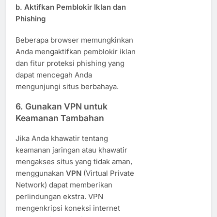
b.
Aktifkan Pemblokir Iklan dan
Phishing
Beberapa browser memungkinkan
Anda mengaktifkan pemblokir iklan
dan fitur proteksi phishing yang
dapat mencegah Anda
mengunjungi situs berbahaya.
6.
Gunakan VPN untuk
Keamanan Tambahan
Jika Anda khawatir tentang
keamanan jaringan atau khawatir
mengakses situs yang tidak aman,
menggunakan
VPN
(Virtual Private
Network) dapat memberikan
perlindungan ekstra. VPN
mengenkripsi koneksi internet