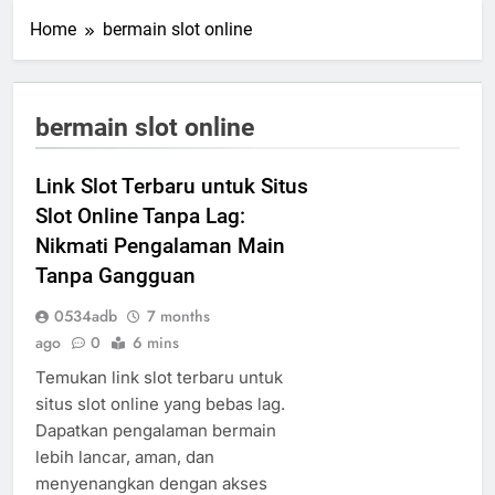
Home
bermain slot online
bermain slot online
Link Slot Terbaru untuk Situs
Slot Online Tanpa Lag:
Nikmati Pengalaman Main
Tanpa Gangguan
0534adb
7 months
ago
0
6 mins
Temukan link slot terbaru untuk
situs slot online yang bebas lag.
Dapatkan pengalaman bermain
lebih lancar, aman, dan
menyenangkan dengan akses