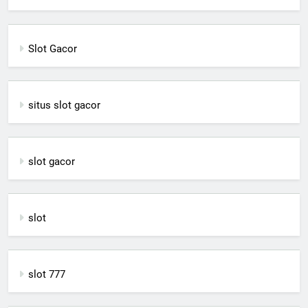
Slot Gacor
situs slot gacor
slot gacor
slot
slot 777