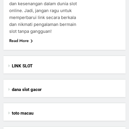
dan kesenangan dalam dunia slot
online. Jadi, jangan ragu untuk
memperbarui link secara berkala
dan nikmati pengalaman bermain
slot tanpa gangguan!
Read More
LINK SLOT
dana slot gacor
toto macau