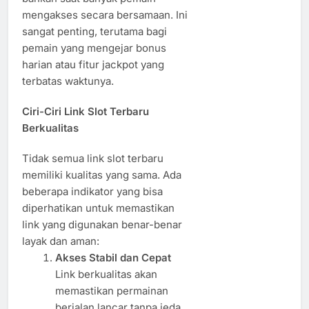
mengakses secara bersamaan. Ini
sangat penting, terutama bagi
pemain yang mengejar bonus
harian atau fitur jackpot yang
terbatas waktunya.
Ciri-Ciri Link Slot Terbaru
Berkualitas
Tidak semua link slot terbaru
memiliki kualitas yang sama. Ada
beberapa indikator yang bisa
diperhatikan untuk memastikan
link yang digunakan benar-benar
layak dan aman:
Akses Stabil dan Cepat
Link berkualitas akan
memastikan permainan
berjalan lancar tanpa jeda.