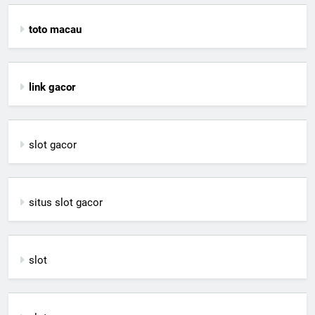
toto macau
link gacor
slot gacor
situs slot gacor
slot