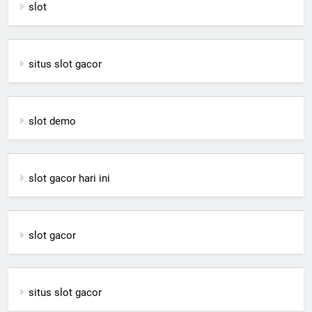
slot
situs slot gacor
slot demo
slot gacor hari ini
slot gacor
situs slot gacor