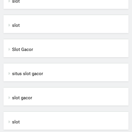
slot
slot
Slot Gacor
situs slot gacor
slot gacor
slot