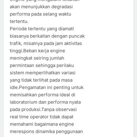
akan menunjukkan degradasi
performa pada selang waktu
tertentu.
Periode tertentu yang diamati
biasanya berkaitan dengan puncak
trafik, misalnya pada jam aktivitas
tinggi.Beban kerja engine
meningkat seiring jumlah
permintaan sehingga perilaku
sistem memperlihatkan variasi
yang tidak terlihat pada masa
idle.Pengamatan ini penting untuk
memisahkan performa ideal di
laboratorium dan performa nyata
pada produksi.Tanpa observasi
real time operator tidak dapat
memahami bagaimana engine
merespons dinamika penggunaan