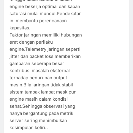
engine bekerja optimal dan kapan
saturasi mulai muncul.Pendekatan
ini membantu perencanaan
kapasitas.
Faktor jaringan memiliki hubungan
erat dengan perilaku
engine.Telemetry jaringan seperti
jitter dan packet loss memberikan
gambaran seberapa besar
kontribusi masalah eksternal
terhadap penurunan output
mesin.Bila jaringan tidak stabil
sistem tampak lambat meskipun
engine masih dalam kondisi
sehat.Sehingga observasi yang
hanya bergantung pada metrik
server sering menimbulkan
kesimpulan keliru.