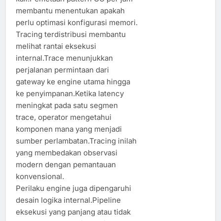
membantu menentukan apakah
perlu optimasi konfigurasi memori.
Tracing terdistribusi membantu
melihat rantai eksekusi
internal.Trace menunjukkan
perjalanan permintaan dari
gateway ke engine utama hingga
ke penyimpanan.Ketika latency
meningkat pada satu segmen
trace, operator mengetahui
komponen mana yang menjadi
sumber perlambatan.Tracing inilah
yang membedakan observasi
modern dengan pemantauan
konvensional.
Perilaku engine juga dipengaruhi
desain logika internal.Pipeline
eksekusi yang panjang atau tidak