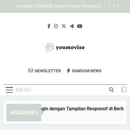
Skip
Langkah LEBAH4D Login melalui Android dan
to
iPhone secara Praktis dan Aman
content
Cara Mengatasi Login KAYA787 yang Keluar
Secara Otomatis
Cara Mengatasi CAPTCHA yang Tidak Muncul
pada Halaman KAYA787 Login
EDWINSLOT Login dengan Tampilan Responsif di
Berbagai Perangkat
Langkah LEBAH4D Login melalui Android dan
iPhone secara Praktis dan Aman
You Movise
Temukan Film Terbaru Dan Berbagai Konten
Cara Mengatasi Login KAYA787 yang Keluar
NEWSLETTER
RANDOM NEWS
Secara Otomatis
Hiburan Di You Movise. Tempatnya Untuk
Hiburan Berkualitas.
Cara Mengatasi CAPTCHA yang Tidak Muncul
pada Halaman KAYA787 Login
MENU
EDWINSLOT Login dengan Tampilan Responsif di Berbagai 
HEADLINES
2 Weeks Ago