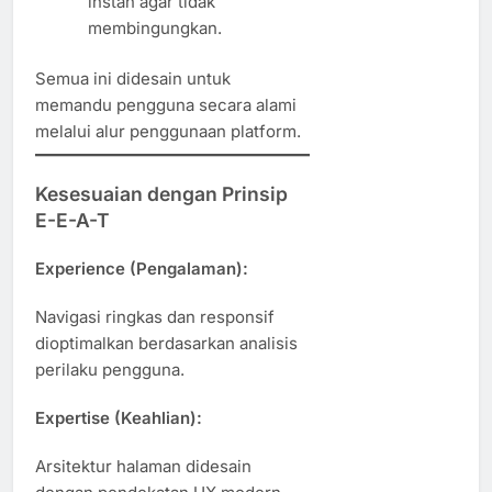
instan agar tidak
membingungkan.
Semua ini didesain untuk
memandu pengguna secara alami
melalui alur penggunaan platform.
Kesesuaian dengan Prinsip
E-E-A-T
Experience (Pengalaman):
Navigasi ringkas dan responsif
dioptimalkan berdasarkan analisis
perilaku pengguna.
Expertise (Keahlian):
Arsitektur halaman didesain