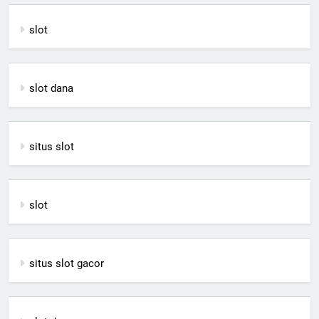
slot
slot dana
situs slot
slot
situs slot gacor