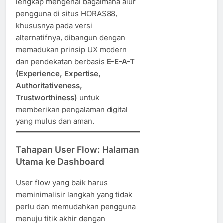
lengkap mengenai bagaimana alur
pengguna di situs HORAS88,
khususnya pada versi
alternatifnya, dibangun dengan
memadukan prinsip UX modern
dan pendekatan berbasis
E-E-A-T
(Experience, Expertise,
Authoritativeness,
Trustworthiness)
untuk
memberikan pengalaman digital
yang mulus dan aman.
Tahapan User Flow: Halaman
Utama ke Dashboard
User flow yang baik harus
meminimalisir langkah yang tidak
perlu dan memudahkan pengguna
menuju titik akhir dengan