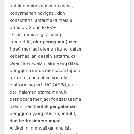
untuk meningkatkan efisiensi,
kenyamanan navigasi, dan
konsistensi antarmuka melalui
prinsip UX dan E-E-A-T.
Dalam dunia digital yang
kompetitif,
alur pengguna (user
flow)
menjadi elemen kunci dalam
keberhasilan desain antarmuka.
User flow adalah jalur yang dilalui
pengguna untuk mencapai tujuan
tertentu, dan dalam konteks
platform seperti HORAS88, alur
dari halaman utama menuju
dashboard menjadi fondasi utama
dalam membentuk
pengalaman
pengguna yang efisien, intuitif,
dan berkesinambungan
.
Artikel ini menyajikan analisis