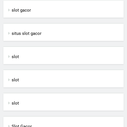
slot gacor
situs slot gacor
slot
slot
slot
Slot Gacor