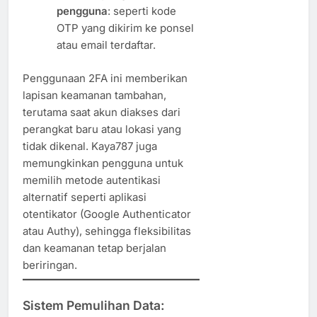
pengguna
: seperti kode
OTP yang dikirim ke ponsel
atau email terdaftar.
Penggunaan 2FA ini memberikan
lapisan keamanan tambahan,
terutama saat akun diakses dari
perangkat baru atau lokasi yang
tidak dikenal. Kaya787 juga
memungkinkan pengguna untuk
memilih metode autentikasi
alternatif seperti aplikasi
otentikator (Google Authenticator
atau Authy), sehingga fleksibilitas
dan keamanan tetap berjalan
beriringan.
Sistem Pemulihan Data: