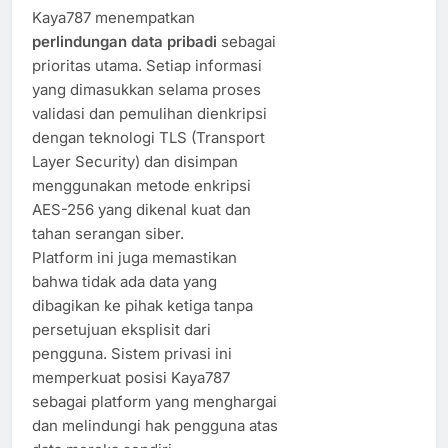
Kaya787 menempatkan
perlindungan data pribadi
sebagai
prioritas utama. Setiap informasi
yang dimasukkan selama proses
validasi dan pemulihan dienkripsi
dengan teknologi TLS (Transport
Layer Security) dan disimpan
menggunakan metode enkripsi
AES-256 yang dikenal kuat dan
tahan serangan siber.
Platform ini juga memastikan
bahwa tidak ada data yang
dibagikan ke pihak ketiga tanpa
persetujuan eksplisit dari
pengguna. Sistem privasi ini
memperkuat posisi Kaya787
sebagai platform yang menghargai
dan melindungi hak pengguna atas