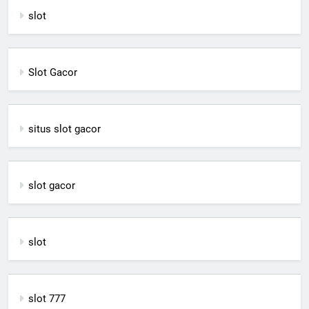
slot
Slot Gacor
situs slot gacor
slot gacor
slot
slot 777