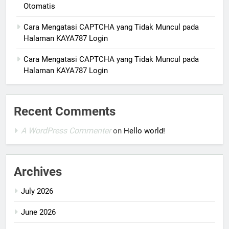
Otomatis
Cara Mengatasi CAPTCHA yang Tidak Muncul pada
Halaman KAYA787 Login
Cara Mengatasi CAPTCHA yang Tidak Muncul pada
Halaman KAYA787 Login
Recent Comments
A WordPress Commenter
on
Hello world!
Archives
July 2026
June 2026