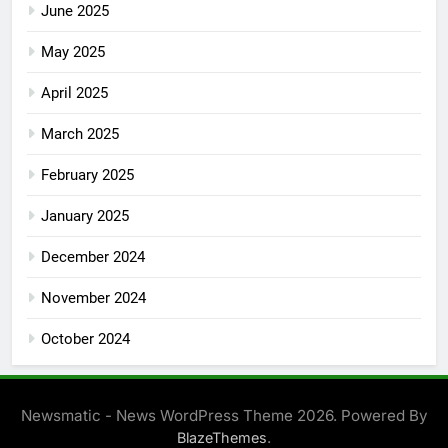
June 2025
May 2025
April 2025
March 2025
February 2025
January 2025
December 2024
November 2024
October 2024
Newsmatic - News WordPress Theme 2026. Powered By
.
BlazeThemes