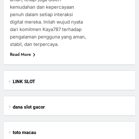
kemudahan dan kepercayaan
penuh dalam setiap interaksi
digital mereka. Inilah wujud nyata
dari komitmen Kaya787 terhadap
pengalaman pengguna yang aman,
stabil, dan terpercaya.
Read More
LINK SLOT
dana slot gacor
toto macau