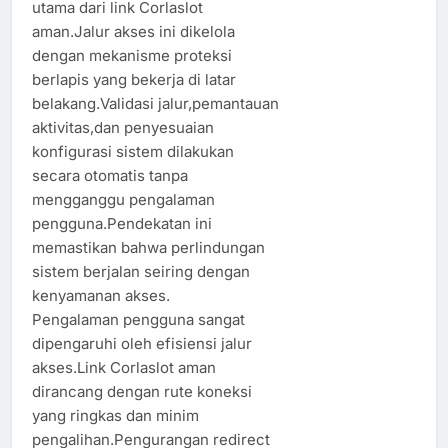
utama dari link Corlaslot
aman.Jalur akses ini dikelola
dengan mekanisme proteksi
berlapis yang bekerja di latar
belakang.Validasi jalur,pemantauan
aktivitas,dan penyesuaian
konfigurasi sistem dilakukan
secara otomatis tanpa
mengganggu pengalaman
pengguna.Pendekatan ini
memastikan bahwa perlindungan
sistem berjalan seiring dengan
kenyamanan akses.
Pengalaman pengguna sangat
dipengaruhi oleh efisiensi jalur
akses.Link Corlaslot aman
dirancang dengan rute koneksi
yang ringkas dan minim
pengalihan.Pengurangan redirect