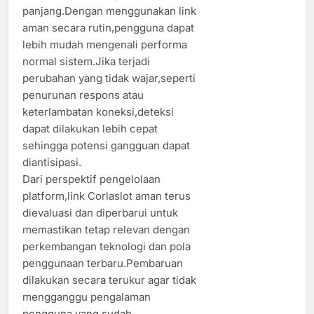
panjang.Dengan menggunakan link
aman secara rutin,pengguna dapat
lebih mudah mengenali performa
normal sistem.Jika terjadi
perubahan yang tidak wajar,seperti
penurunan respons atau
keterlambatan koneksi,deteksi
dapat dilakukan lebih cepat
sehingga potensi gangguan dapat
diantisipasi.
Dari perspektif pengelolaan
platform,link Corlaslot aman terus
dievaluasi dan diperbarui untuk
memastikan tetap relevan dengan
perkembangan teknologi dan pola
penggunaan terbaru.Pembaruan
dilakukan secara terukur agar tidak
mengganggu pengalaman
pengguna yang sudah