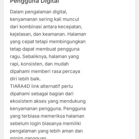
Pengguna Digital
Dalam pengalaman digital,
kenyamanan sering kali muncul
dari kombinasi antara kecepatan,
kejelasan, dan keamanan. Halaman
yang cepat tetapi membingungkan
tetap dapat membuat pengguna
ragu. Sebaliknya, halaman yang
rapi, konsisten, dan mudah
dipahami memberi rasa percaya
diri lebih baik.
TIARA4D link alternatif perlu
dipahami sebagai bagian dari
ekosistem akses yang mendukung
kenyamanan pengguna. Pengguna
yang terbiasa memeriksa halaman
sebelum login biasanya memiliki
pengalaman yang lebih aman dan
minim gangguan.