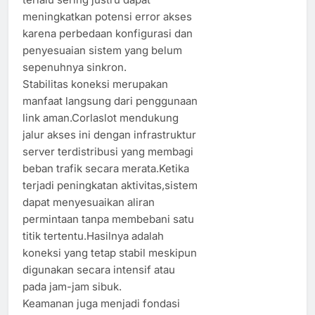
meningkatkan potensi error akses
karena perbedaan konfigurasi dan
penyesuaian sistem yang belum
sepenuhnya sinkron.
Stabilitas koneksi merupakan
manfaat langsung dari penggunaan
link aman.Corlaslot mendukung
jalur akses ini dengan infrastruktur
server terdistribusi yang membagi
beban trafik secara merata.Ketika
terjadi peningkatan aktivitas,sistem
dapat menyesuaikan aliran
permintaan tanpa membebani satu
titik tertentu.Hasilnya adalah
koneksi yang tetap stabil meskipun
digunakan secara intensif atau
pada jam-jam sibuk.
Keamanan juga menjadi fondasi