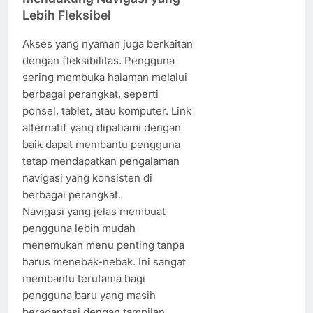
Lebih Fleksibel
Akses yang nyaman juga berkaitan
dengan fleksibilitas. Pengguna
sering membuka halaman melalui
berbagai perangkat, seperti
ponsel, tablet, atau komputer. Link
alternatif yang dipahami dengan
baik dapat membantu pengguna
tetap mendapatkan pengalaman
navigasi yang konsisten di
berbagai perangkat.
Navigasi yang jelas membuat
pengguna lebih mudah
menemukan menu penting tanpa
harus menebak-nebak. Ini sangat
membantu terutama bagi
pengguna baru yang masih
beradaptasi dengan tampilan