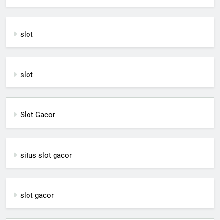
slot
slot
Slot Gacor
situs slot gacor
slot gacor