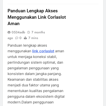
Panduan Lengkap Akses
Menggunakan Link Corlaslot
Aman
0534adb
7 months
ago
0
7 mins
Panduan lengkap akses
menggunakan
link corlaslot
aman
untuk menjaga koneksi stabil,
perlindungan sistem optimal, dan
pengalaman penggunaan yang
konsisten dalam jangka panjang.
Keamanan dan stabilitas akses
menjadi dua faktor utama yang
menentukan kualitas pengalaman
pengguna dalam ekosistem digital
modern.Dalam penggunaan