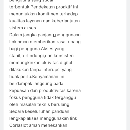
terbentuk.Pendekatan proaktif ini
menunjukkan komitmen terhadap
kualitas layanan dan keberlanjutan
sistem akses.
Dalam jangka panjang,penggunaan
link aman memberikan rasa tenang
bagi pengguna.Akses yang
stabil,terlindungi,dan konsisten
memungkinkan aktivitas digital
dilakukan tanpa interupsi yang
tidak perlu.Kenyamanan ini
berdampak langsung pada
kepuasan dan produktivitas karena
fokus pengguna tidak terganggu
oleh masalah teknis berulang.
Secara keseluruhan,panduan
lengkap akses menggunakan link
Corlaslot aman menekankan