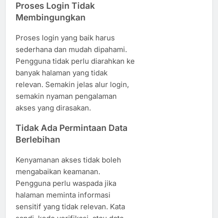
Proses Login Tidak
Membingungkan
Proses login yang baik harus
sederhana dan mudah dipahami.
Pengguna tidak perlu diarahkan ke
banyak halaman yang tidak
relevan. Semakin jelas alur login,
semakin nyaman pengalaman
akses yang dirasakan.
Tidak Ada Permintaan Data
Berlebihan
Kenyamanan akses tidak boleh
mengabaikan keamanan.
Pengguna perlu waspada jika
halaman meminta informasi
sensitif yang tidak relevan. Kata