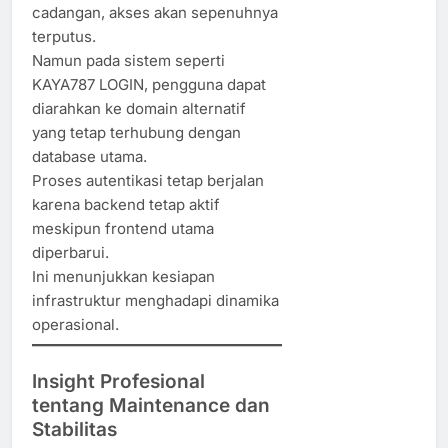
cadangan, akses akan sepenuhnya
terputus.
Namun pada sistem seperti
KAYA787 LOGIN, pengguna dapat
diarahkan ke domain alternatif
yang tetap terhubung dengan
database utama.
Proses autentikasi tetap berjalan
karena backend tetap aktif
meskipun frontend utama
diperbarui.
Ini menunjukkan kesiapan
infrastruktur menghadapi dinamika
operasional.
Insight Profesional
tentang Maintenance dan
Stabilitas