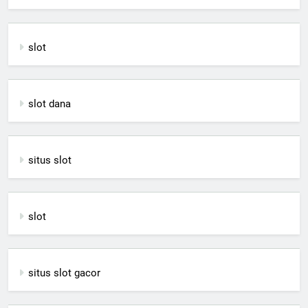
slot
slot dana
situs slot
slot
situs slot gacor