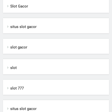
Slot Gacor
situs slot gacor
slot gacor
slot
slot 777
situs slot gacor