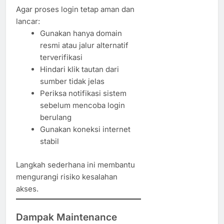
Agar proses login tetap aman dan
lancar:
Gunakan hanya domain
resmi atau jalur alternatif
terverifikasi
Hindari klik tautan dari
sumber tidak jelas
Periksa notifikasi sistem
sebelum mencoba login
berulang
Gunakan koneksi internet
stabil
Langkah sederhana ini membantu
mengurangi risiko kesalahan
akses.
Dampak Maintenance