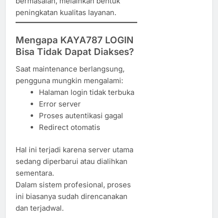
bermasalah, melainkan bentuk
peningkatan kualitas layanan.
Mengapa KAYA787 LOGIN
Bisa Tidak Dapat Diakses?
Saat maintenance berlangsung,
pengguna mungkin mengalami:
Halaman login tidak terbuka
Error server
Proses autentikasi gagal
Redirect otomatis
Hal ini terjadi karena server utama
sedang diperbarui atau dialihkan
sementara.
Dalam sistem profesional, proses
ini biasanya sudah direncanakan
dan terjadwal.