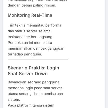
dengan beban paling ringan.
Monitoring Real-Time
Tim teknis memantau performa
dan status server selama
maintenance berlangsung.
Pendekatan ini membantu
meminimalkan dampak gangguan
terhadap pengguna.
Skenario Praktis: Login
Saat Server Down
Bayangkan seorang pengguna
mencoba login pada saat server
utama sedang dalam pembaruan
sistem.
Pada platform tanpa sistem