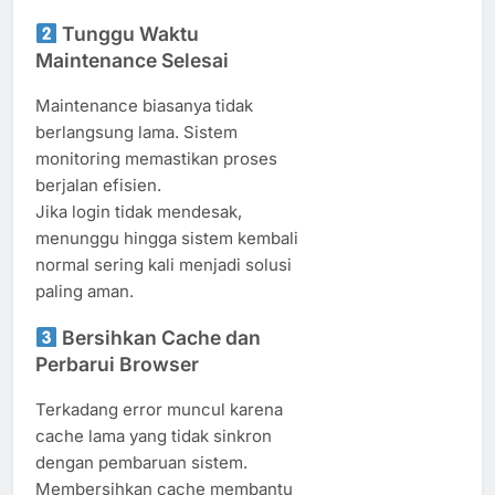
Tunggu Waktu
Maintenance Selesai
Maintenance biasanya tidak
berlangsung lama. Sistem
monitoring memastikan proses
berjalan efisien.
Jika login tidak mendesak,
menunggu hingga sistem kembali
normal sering kali menjadi solusi
paling aman.
Bersihkan Cache dan
Perbarui Browser
Terkadang error muncul karena
cache lama yang tidak sinkron
dengan pembaruan sistem.
Membersihkan cache membantu