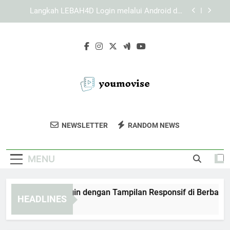
Skip
Langkah LEBAH4D Login melalui Android dan
to
iPhone secara Praktis dan Aman
content
Cara Mengatasi Login KAYA787 yang Keluar
Secara Otomatis
Cara Mengatasi CAPTCHA yang Tidak Muncul
pada Halaman KAYA787 Login
EDWINSLOT Login dengan Tampilan Responsif di
Berbagai Perangkat
Langkah LEBAH4D Login melalui Android dan
iPhone secara Praktis dan Aman
You Movise
Temukan Film Terbaru Dan Berbagai Konten
Cara Mengatasi Login KAYA787 yang Keluar
NEWSLETTER
RANDOM NEWS
Secara Otomatis
Hiburan Di You Movise. Tempatnya Untuk
Cara Mengatasi CAPTCHA yang Tidak Muncul
Hiburan Berkualitas.
pada Halaman KAYA787 Login
MENU
EDWINSLOT Login dengan Tampilan Responsif di Berbagai P
HEADLINES
2 Weeks Ago